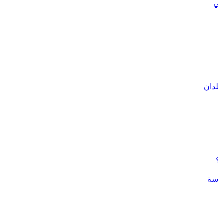
ي
لدان
سة