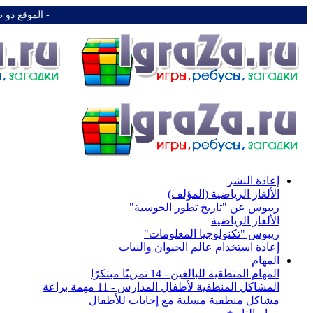
-️ الموقع ذو 
إعادة النشر
الألغاز الرياضية (المؤلف)
ريبوس عن "تاريخ تطور الحوسبة"
الألغاز الرياضية
ريبوس "تكنولوجيا المعلومات"
إعادة استخدام عالم الحيوان والنبات
المهام
المهام المنطقية للبالغين - 14 تمرينًا مبتكرًا
المشاكل المنطقية لأطفال المدارس - 11 مهمة براعة
مشاكل منطقية مسلية مع إجابات للأطفال