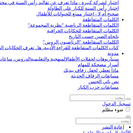
اختبار لشركة كبيرة - ماذا تعرف عن تقاليد رأس السنة في مختل
اختبار رأس السنة للكبار على الطاولة
صحيح أم لا - اختبار ممتع للحيوانات للأطفال
الكلمات المتقاطعة
الكلمات المتقاطعة الرياضية "نظرية المجموعة"
الكلمات المتقاطعة للحكايات الخرافية
باتجاه الصين حسب التاريخ
الكلمات المتقاطعة "الرياضيون الروس"
كتاب الكلمات المتقاطعة للقراءة الأدبية، هل تعرف الحكايات الخ
مدونة
سيناريوهات لحفلات الأطفال
المنهجية والتعليمية
الدروس، ساعات 
أسرار مضحكة للمهام
ماذا تعطي لحفل زفاف بيديك
مسابقات الزفاف الحديثة
نص باتي الجنس
مسابقات حزب الكبار
تسجيل الدخول
ضوء
مظلم
إعادة النشر
الألغاز الرياضية (المؤلف)