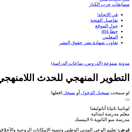
مسابقات حزب الكبار
في الاتجاه!
تفاصيل الفتحة
حول الموقع
خطأ 404
المعلنين
تعاون. شهادة نشر حقوق النشر
مدونة
متنوعة (الدروس، ساعات الدراسة)
التطوير المنهجي للحدث اللامنهجي 
لو سمحت
تسجيل الدخول
أو
يسجل
افعلها.
لوباتينا تاتيانا أناتوليفنا
معلم مدرسة ابتدائية
مدرسة مبو الثانوية 6 لابينسك
غرض:
تعليم الوعي المدني الوطني وتنمية الإمكانات الروحية والأخلاقي