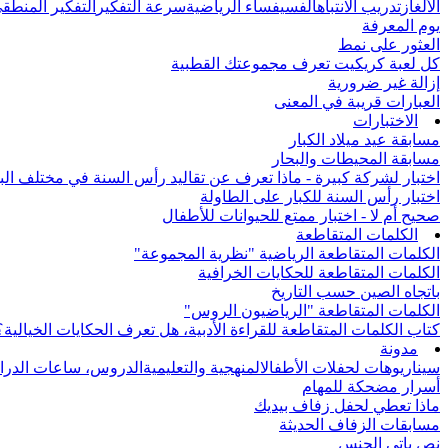
الألغاز
تدريب الانتباه
الفسيفساء الرياضية
سرعة التفكير
التفكير المنطق
يوم المعرفة
العثور على نمط
كل لعبة كريكيت تعرف مجموعتك القطبية
إزالة غير ضرورية
العبارات قريبة في المعنى
الاختبارات
مسابقة عيد ميلاد الكبار
مسابقة المحيطات والبحار
اختبار لشركة كبيرة - ماذا تعرف عن تقاليد رأس السنة في مختلف الب
اختبار رأس السنة للكبار على الطاولة
صحيح أم لا - اختبار ممتع للحيوانات للأطفال
الكلمات المتقاطعة
الكلمات المتقاطعة الرياضية "نظرية المجموعة"
الكلمات المتقاطعة للحكايات الخرافية
باتجاه الصين حسب التاريخ
الكلمات المتقاطعة "الرياضيون الروس"
كتاب الكلمات المتقاطعة للقراءة الأدبية، هل تعرف الحكايات الخيالية؟
مدونة
سيناريوهات لحفلات الأطفال
المنهجية والتعليمية
الدروس، ساعات الدرا
أسرار مضحكة للمهام
ماذا تعطي لحفل زفاف بيديك
مسابقات الزفاف الحديثة
نص باتي الجنس