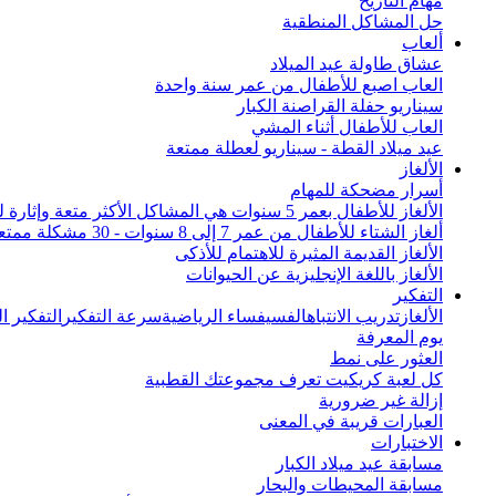
مهام التاريخ
حل المشاكل المنطقية
ألعاب
عشاق طاولة عيد الميلاد
العاب اصبع للأطفال من عمر سنة واحدة
سيناريو حفلة القراصنة الكبار
العاب للأطفال أثناء المشي
عيد ميلاد القطة - سيناريو لعطلة ممتعة
الألغاز
أسرار مضحكة للمهام
الألغاز للأطفال بعمر 5 سنوات هي المشاكل الأكثر متعة وإثارة للاهتمام من جميع أنحاء العالم
ألغاز الشتاء للأطفال من عمر 7 إلى 8 سنوات - 30 مشكلة ممتعة
الألغاز القديمة المثيرة للاهتمام للأذكى
الألغاز باللغة الإنجليزية عن الحيوانات
التفكير
الألغاز
تدريب الانتباه
الفسيفساء الرياضية
سرعة التفكير
التفكير 
يوم المعرفة
العثور على نمط
كل لعبة كريكيت تعرف مجموعتك القطبية
إزالة غير ضرورية
العبارات قريبة في المعنى
الاختبارات
مسابقة عيد ميلاد الكبار
مسابقة المحيطات والبحار