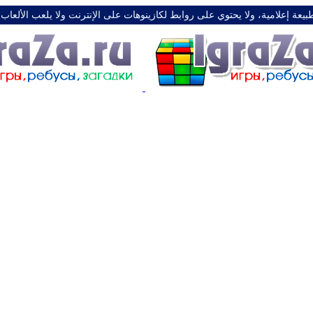
طبيعة إعلامية، ولا يحتوي على روابط لكازينوهات على الإنترنت ولا يلعب الألعاب