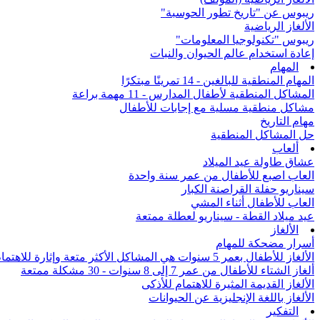
ريبوس عن "تاريخ تطور الحوسبة"
الألغاز الرياضية
ريبوس "تكنولوجيا المعلومات"
إعادة استخدام عالم الحيوان والنبات
المهام
المهام المنطقية للبالغين - 14 تمرينًا مبتكرًا
المشاكل المنطقية لأطفال المدارس - 11 مهمة براعة
مشاكل منطقية مسلية مع إجابات للأطفال
مهام التاريخ
حل المشاكل المنطقية
ألعاب
عشاق طاولة عيد الميلاد
العاب اصبع للأطفال من عمر سنة واحدة
سيناريو حفلة القراصنة الكبار
العاب للأطفال أثناء المشي
عيد ميلاد القطة - سيناريو لعطلة ممتعة
الألغاز
أسرار مضحكة للمهام
الألغاز للأطفال بعمر 5 سنوات هي المشاكل الأكثر متعة وإثارة للاهتمام من جميع أنحاء العالم
ألغاز الشتاء للأطفال من عمر 7 إلى 8 سنوات - 30 مشكلة ممتعة
الألغاز القديمة المثيرة للاهتمام للأذكى
الألغاز باللغة الإنجليزية عن الحيوانات
التفكير