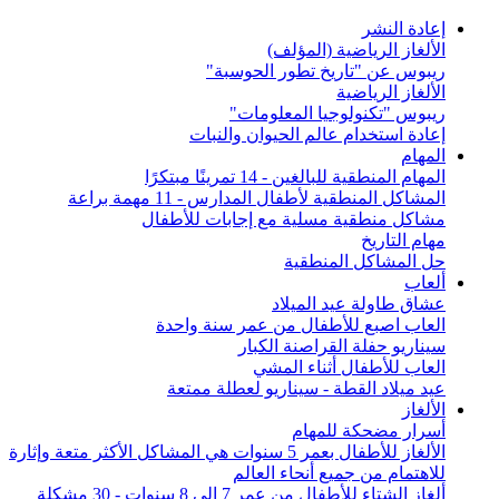
إعادة النشر
الألغاز الرياضية (المؤلف)
ريبوس عن "تاريخ تطور الحوسبة"
الألغاز الرياضية
ريبوس "تكنولوجيا المعلومات"
إعادة استخدام عالم الحيوان والنبات
المهام
المهام المنطقية للبالغين - 14 تمرينًا مبتكرًا
المشاكل المنطقية لأطفال المدارس - 11 مهمة براعة
مشاكل منطقية مسلية مع إجابات للأطفال
مهام التاريخ
حل المشاكل المنطقية
ألعاب
عشاق طاولة عيد الميلاد
العاب اصبع للأطفال من عمر سنة واحدة
سيناريو حفلة القراصنة الكبار
العاب للأطفال أثناء المشي
عيد ميلاد القطة - سيناريو لعطلة ممتعة
الألغاز
أسرار مضحكة للمهام
الألغاز للأطفال بعمر 5 سنوات هي المشاكل الأكثر متعة وإثارة
للاهتمام من جميع أنحاء العالم
ألغاز الشتاء للأطفال من عمر 7 إلى 8 سنوات - 30 مشكلة