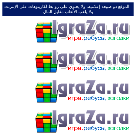
-️ الموقع ذو طبيعة إعلامية، ولا يحتوي على روابط لكازينوهات على الإنترنت
ولا يلعب الألعاب مقابل المال