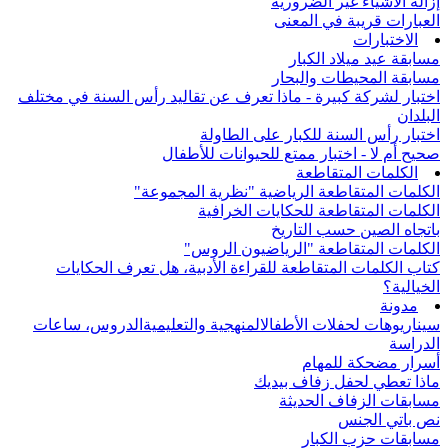
إزالة الأشياء غير الضرورية
العبارات قريبة في المعنى
الاختبارات
مسابقة عيد ميلاد الكبار
مسابقة المحيطات والبحار
اختبار لشركة كبيرة - ماذا تعرف عن تقاليد رأس السنة في مختلف
البلدان
اختبار رأس السنة للكبار على الطاولة
صحيح أم لا - اختبار ممتع للحيوانات للأطفال
الكلمات المتقاطعة
الكلمات المتقاطعة الرياضية "نظرية المجموعة"
الكلمات المتقاطعة للحكايات الخرافية
باتجاه الصين حسب التاريخ
الكلمات المتقاطعة "الرياضيون الروس"
كتاب الكلمات المتقاطعة للقراءة الأدبية، هل تعرف الحكايات
الخيالية؟
مدونة
سيناريوهات لحفلات الأطفال
المنهجية والتعليمية
الدروس، ساعات
الدراسة
أسرار مضحكة للمهام
ماذا تعطي لحفل زفاف بيديك
مسابقات الزفاف الحديثة
نص باتي الجنس
مسابقات حزب الكبار