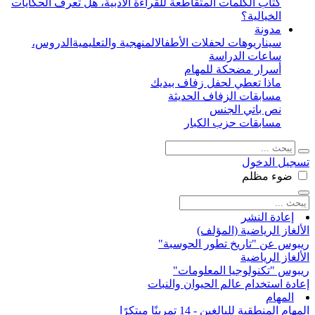
كتاب الكلمات المتقاطعة للقراءة الأدبية، هل تعرف الحكايات
الخيالية؟
مدونة
سيناريوهات لحفلات الأطفال
المنهجية والتعليمية
الدروس،
ساعات الدراسة
أسرار مضحكة للمهام
ماذا تعطي لحفل زفاف بيديك
مسابقات الزفاف الحديثة
نص باتي الجنس
مسابقات حزب الكبار
تسجيل الدخول
ضوء
مظلم
إعادة النشر
الألغاز الرياضية (المؤلف)
ريبوس عن "تاريخ تطور الحوسبة"
الألغاز الرياضية
ريبوس "تكنولوجيا المعلومات"
إعادة استخدام عالم الحيوان والنبات
المهام
المهام المنطقية للبالغين - 14 تمرينًا مبتكرًا