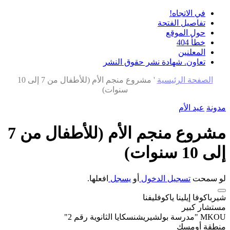
في الاتجاه!
تفاصيل الفتحة
حول الموقع
خطأ 404
المعلنين
تعاون. شهادة نشر حقوق النشر
الصفحة الرئيسية
'
مشروع منجم الأم (للأطفال من 7 إلى 10
سنوات)
مدونة
عيد الأم
مشروع منجم الأم (للأطفال من 7
إلى 10 سنوات)
لو سمحت
تسجيل الدخول
أو
يسجل
افعلها.
شيرباكوفا إيلينا ياكوفليفنا
مستشار كبير
MKOU "مدرسة بولشيريشنسكايا الثانوية رقم 2"
منطقة أومسك