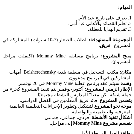
المهام:
1. تعرف على تاريخ عيد الأم.
2، تعلم القصائد والأغاني عن أمي.
3، تقديم الهدايا للعطلة.
المجموعة المستهدفة:
الطلاب الصغار (7-10 سنوات). المشاركة في
المشروع -
فريق.
منتج المشروع:
برنامج مسابقة Mommy Mine (اكتملت مراحل
المشروع).
مكان:
مكتب التسجيل في منطقة بلدية Bolsherechensky. أمهات
المشاركين في البرنامج مدعوون.
وقت:
سيتم عقد برنامج عطلة Mommy Mine في 26 نوفمبر.
الإطار الزمني للمشروع:
أكتوبر-نوفمبر يتم تنفيذ المشروع كجزء من
حملة شبكة "كن معنا" للمدارس النشطة مجتمعيًا.
يتضمن المشروع
: قائد فريق المعلمين في الفصل الدراسي.
موجه نحو المشروع
لتشكيل وتطوير الإجراءات التعليمية العالمية
المعرفية والتنظيمية والتواصلية.
أشكال تنفيذ الأنشطة
: فردي، جماعي، جماعي.
ينقسم مشروع Mommy Mine إلى مراحل.
بطاقة العمل المرحلة الأولى.