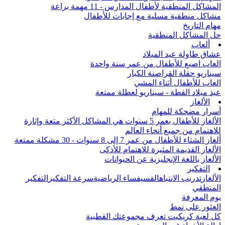
المشاكل المنطقية لأطفال المدارس - 11 مهمة براعة
مشاكل منطقية مسلية مع إجابات للأطفال
مهام التاريخ
حل المشاكل المنطقية
ألعاب
عشاق طاولة عيد الميلاد
العاب اصبع للأطفال من عمر سنة واحدة
سيناريو حفلة القراصنة الكبار
العاب للأطفال أثناء المشي
عيد ميلاد القطة - سيناريو لعطلة ممتعة
الألغاز
أسرار مضحكة للمهام
الألغاز للأطفال بعمر 5 سنوات هي المشاكل الأكثر متعة وإثارة
للاهتمام من جميع أنحاء العالم
ألغاز الشتاء للأطفال من عمر 7 إلى 8 سنوات - 30 مشكلة ممتعة
الألغاز القديمة المثيرة للاهتمام للأذكى
الألغاز باللغة الإنجليزية عن الحيوانات
التفكير
الألغاز
تدريب الانتباه
الفسيفساء الرياضية
سرعة التفكير
التفكير
المنطقي
يوم المعرفة
العثور على نمط
كل لعبة كريكيت تعرف مجموعتك القطبية