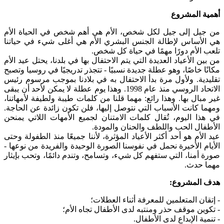
أهمية المشروع
من جيل إلى جيل لكل شخص، الأم هي أهم شخص في الحياة الأم
هي الأساس لإطالة الجنس البشري الأم هي أغلى شيء في حياتنا
تلعب الأم دورًا مهمًا في حياة كل شخص.
من بين الأعياد العديدة التي يتم الاحتفال بها في بلدنا، يحتل عيد الأم
مكانًا خاصًا، وهو عطلة جديدة نسبيًا - تتجذر تدريجيًا في روسيا وتصبح
تقليدية. ولأول مرة بدأ الاحتفال به في بلادنا بموجب مرسوم رئيس
الاتحاد الروسي منذ عام 1998. وهذا يوم عطلة لا يمكن لأحد أن يبقى
غير مبال بها. وهذا رائع: مهما قلنا من كلمات طيبة ولطيفة لأمهاتنا،
ومهما كانت الأسباب التي نتوصل إليها، فلن تكون زائدة عن الحاجة.
في هذا اليوم، تُقال كلمات الامتنان لجميع الأمهات اللاتي يمنحن
الأطفال الحب واللطف والحنان والمودة.
عيد الأم هو أحد أكثر الأعياد المؤثرة، لأننا جميعًا منذ الطفولة وحتى
الأيام الأخيرة نحمل في نفوسنا الصورة الوحيدة والفريدة من نوعها -
صورة أمنا، التي ستفهم كل شيء، وتسامح، وتندم دائمًا، وتحب بإيثار
مهما حدث.
هدف المشروع:
- إتقان المتعلمين للمعرفة أثناء العطلات؛
- تكوين موقف حذر ومنتبه لدى الأطفال تجاه الأم؛
- تنمية الإبداع لدى الأطفال.