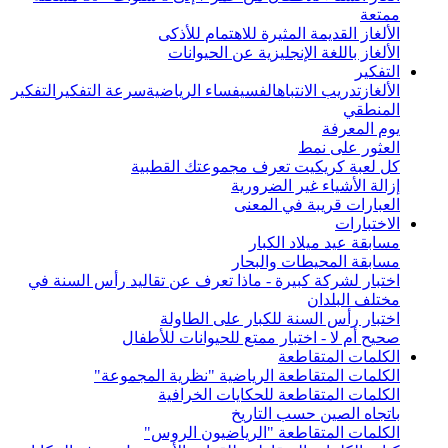
ممتعة
الألغاز القديمة المثيرة للاهتمام للأذكى
الألغاز باللغة الإنجليزية عن الحيوانات
التفكير
الألغاز
تدريب الانتباه
الفسيفساء الرياضية
سرعة التفكير
التفكير
المنطقي
يوم المعرفة
العثور على نمط
كل لعبة كريكيت تعرف مجموعتك القطبية
إزالة الأشياء غير الضرورية
العبارات قريبة في المعنى
الاختبارات
مسابقة عيد ميلاد الكبار
مسابقة المحيطات والبحار
اختبار لشركة كبيرة - ماذا تعرف عن تقاليد رأس السنة في
مختلف البلدان
اختبار رأس السنة للكبار على الطاولة
صحيح أم لا - اختبار ممتع للحيوانات للأطفال
الكلمات المتقاطعة
الكلمات المتقاطعة الرياضية "نظرية المجموعة"
الكلمات المتقاطعة للحكايات الخرافية
باتجاه الصين حسب التاريخ
الكلمات المتقاطعة "الرياضيون الروس"