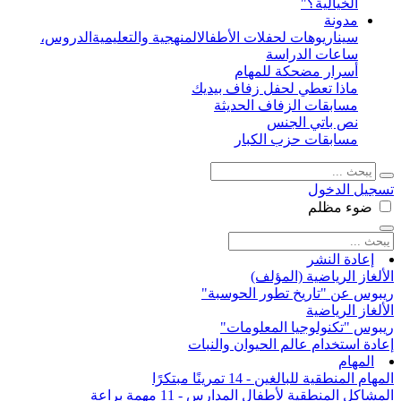
الخيالية؟"
مدونة
سيناريوهات لحفلات الأطفال
المنهجية والتعليمية
الدروس،
ساعات الدراسة
أسرار مضحكة للمهام
ماذا تعطي لحفل زفاف بيديك
مسابقات الزفاف الحديثة
نص باتي الجنس
مسابقات حزب الكبار
تسجيل الدخول
ضوء
مظلم
إعادة النشر
الألغاز الرياضية (المؤلف)
ريبوس عن "تاريخ تطور الحوسبة"
الألغاز الرياضية
ريبوس "تكنولوجيا المعلومات"
إعادة استخدام عالم الحيوان والنبات
المهام
المهام المنطقية للبالغين - 14 تمرينًا مبتكرًا
المشاكل المنطقية لأطفال المدارس - 11 مهمة براعة