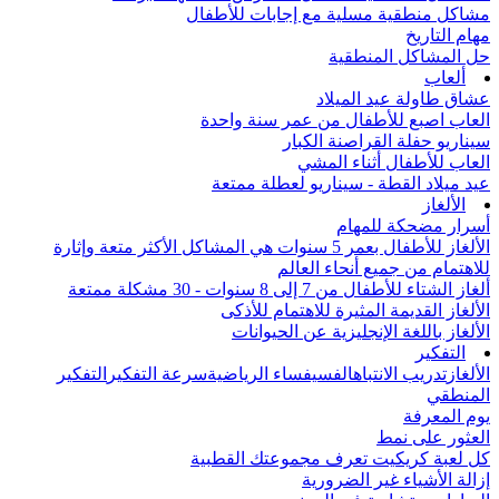
مشاكل منطقية مسلية مع إجابات للأطفال
مهام التاريخ
حل المشاكل المنطقية
ألعاب
عشاق طاولة عيد الميلاد
العاب اصبع للأطفال من عمر سنة واحدة
سيناريو حفلة القراصنة الكبار
العاب للأطفال أثناء المشي
عيد ميلاد القطة - سيناريو لعطلة ممتعة
الألغاز
أسرار مضحكة للمهام
الألغاز للأطفال بعمر 5 سنوات هي المشاكل الأكثر متعة وإثارة
للاهتمام من جميع أنحاء العالم
ألغاز الشتاء للأطفال من 7 إلى 8 سنوات - 30 مشكلة ممتعة
الألغاز القديمة المثيرة للاهتمام للأذكى
الألغاز باللغة الإنجليزية عن الحيوانات
التفكير
الألغاز
تدريب الانتباه
الفسيفساء الرياضية
سرعة التفكير
التفكير
المنطقي
يوم المعرفة
العثور على نمط
كل لعبة كريكيت تعرف مجموعتك القطبية
إزالة الأشياء غير الضرورية