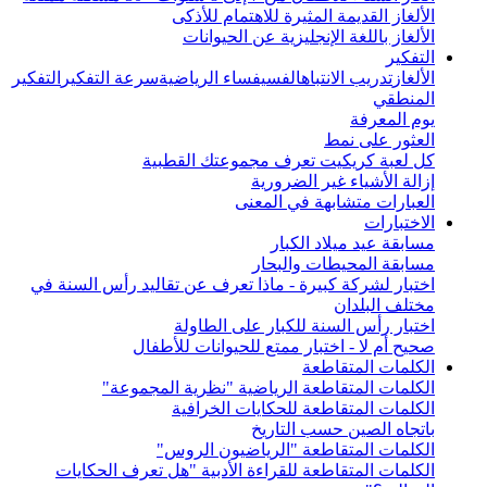
الألغاز القديمة المثيرة للاهتمام للأذكى
الألغاز باللغة الإنجليزية عن الحيوانات
التفكير
الألغاز
تدريب الانتباه
الفسيفساء الرياضية
سرعة التفكير
التفكير
المنطقي
يوم المعرفة
العثور على نمط
كل لعبة كريكيت تعرف مجموعتك القطبية
إزالة الأشياء غير الضرورية
العبارات متشابهة في المعنى
الاختبارات
مسابقة عيد ميلاد الكبار
مسابقة المحيطات والبحار
اختبار لشركة كبيرة - ماذا تعرف عن تقاليد رأس السنة في
مختلف البلدان
اختبار رأس السنة للكبار على الطاولة
صحيح أم لا - اختبار ممتع للحيوانات للأطفال
الكلمات المتقاطعة
الكلمات المتقاطعة الرياضية "نظرية المجموعة"
الكلمات المتقاطعة للحكايات الخرافية
باتجاه الصين حسب التاريخ
الكلمات المتقاطعة "الرياضيون الروس"
الكلمات المتقاطعة للقراءة الأدبية "هل تعرف الحكايات