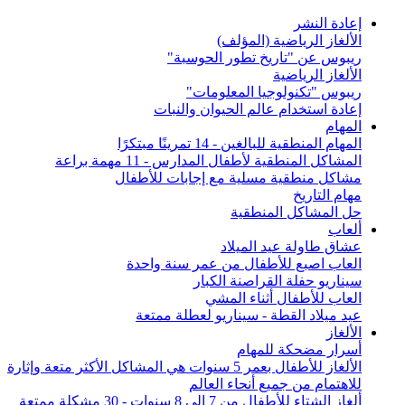
إعادة النشر
الألغاز الرياضية (المؤلف)
ريبوس عن "تاريخ تطور الحوسبة"
الألغاز الرياضية
ريبوس "تكنولوجيا المعلومات"
إعادة استخدام عالم الحيوان والنبات
المهام
المهام المنطقية للبالغين - 14 تمرينًا مبتكرًا
المشاكل المنطقية لأطفال المدارس - 11 مهمة براعة
مشاكل منطقية مسلية مع إجابات للأطفال
مهام التاريخ
حل المشاكل المنطقية
ألعاب
عشاق طاولة عيد الميلاد
العاب اصبع للأطفال من عمر سنة واحدة
سيناريو حفلة القراصنة الكبار
العاب للأطفال أثناء المشي
عيد ميلاد القطة - سيناريو لعطلة ممتعة
الألغاز
أسرار مضحكة للمهام
الألغاز للأطفال بعمر 5 سنوات هي المشاكل الأكثر متعة وإثارة
للاهتمام من جميع أنحاء العالم
ألغاز الشتاء للأطفال من 7 إلى 8 سنوات - 30 مشكلة ممتعة