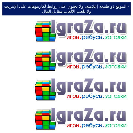
-️ الموقع ذو طبيعة إعلامية، ولا يحتوي على روابط لكازينوهات على الإنترنت
ولا يلعب الألعاب مقابل المال