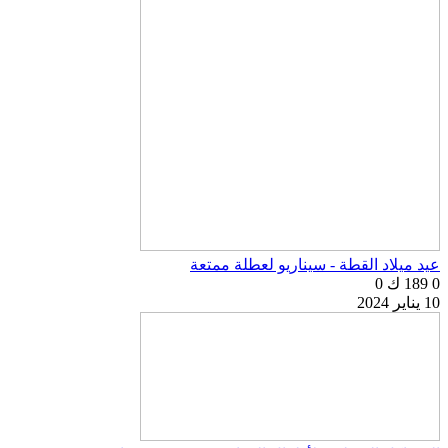
عيد ميلاد القطة - سيناريو لعطلة ممتعة
0
189 ك
0
10 يناير 2024