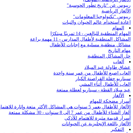
ريبوس عن "تاريخ تطور الحوسبة"
الألغاز الرياضية
ريبوس "تكنولوجيا المعلومات"
إعادة استخدام عالم الحيوان والنبات
المهام
المهام المنطقية للبالغين - 14 تمرينًا مبتكرًا
المشاكل المنطقية لأطفال المدارس - 11 مهمة براعة
مشاكل منطقية مسلية مع إجابات للأطفال
مهام التاريخ
حل المشاكل المنطقية
ألعاب
عشاق طاولة عيد الميلاد
العاب اصبع للأطفال من عمر سنة واحدة
سيناريو حفلة القراصنة الكبار
العاب للأطفال أثناء المشي
عيد ميلاد القطة - سيناريو لعطلة ممتعة
الألغاز
أسرار مضحكة للمهام
الألغاز للأطفال بعمر 5 سنوات هي المشاكل الأكثر متعة وإثارة للاهتمام من جميع أنحاء العالم
ألغاز الشتاء للأطفال من عمر 7 إلى 8 سنوات - 30 مشكلة ممتعة
أسرار قديمة مثيرة للاهتمام للأذكى
الألغاز باللغة الإنجليزية عن الحيوانات
التفكير