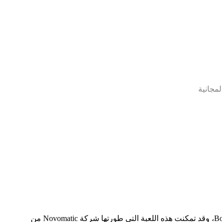
من بين ماكينات القمار العديدة التي تقدمها الكازينوهات الحديثة على الإنترنت، واحدة من أشهرها وأكثرها طلبًا هي لعبة Book of Ra Deluxe Slot، وقد تمكنت هذه اللعبة التي طورتها شركة Novomatic من