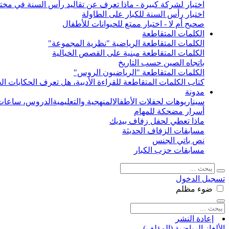
اختبار لشركة كبيرة - ماذا تعرف عن تقاليد رأس السنة في مختل
اختبار رأس السنة للكبار على الطاولة
صحيح أم لا - اختبار ممتع للحيوانات للأطفال
الكلمات المتقاطعة
الكلمات المتقاطعة الرياضية "نظرية المجموعة"
الكلمات المتقاطعة مبنية على القصص الخيالية
باتجاه الصين حسب التاريخ
الكلمات المتقاطعة "الرياضيون الروس"
كتاب الكلمات المتقاطعة للقراءة الأدبية، هل تعرف الحكايات الخ
مدونة
سيناريوهات لحفلات الأطفال
المنهجية والتعليمية
الدروس، ساعات 
أسرار مضحكة للمهام
ماذا تعطي لحفل زفاف بيديك
مسابقات الزفاف الحديثة
نص باتي الجنس
مسابقات حزب الكبار
تسجيل الدخول
ضوء
مظلم
إعادة النشر
الألغاز الرياضية (المؤلف)