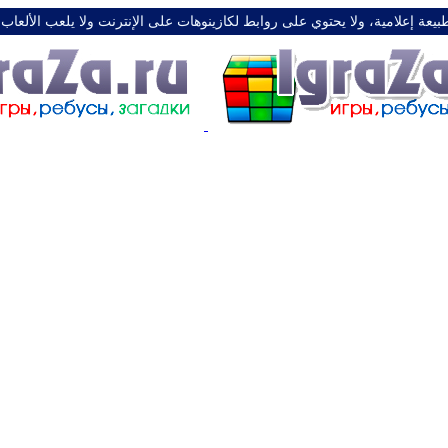
طبيعة إعلامية، ولا يحتوي على روابط لكازينوهات على الإنترنت ولا يلعب الألعاب