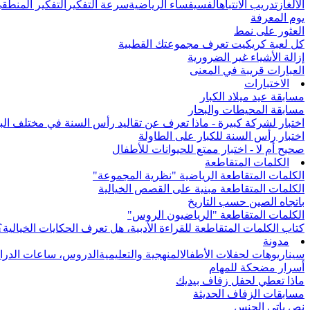
الألغاز
تدريب الانتباه
الفسيفساء الرياضية
سرعة التفكير
التفكير المنطق
يوم المعرفة
العثور على نمط
كل لعبة كريكيت تعرف مجموعتك القطبية
إزالة الأشياء غير الضرورية
العبارات قريبة في المعنى
الاختبارات
مسابقة عيد ميلاد الكبار
مسابقة المحيطات والبحار
اختبار لشركة كبيرة - ماذا تعرف عن تقاليد رأس السنة في مختلف الب
اختبار رأس السنة للكبار على الطاولة
صحيح أم لا - اختبار ممتع للحيوانات للأطفال
الكلمات المتقاطعة
الكلمات المتقاطعة الرياضية "نظرية المجموعة"
الكلمات المتقاطعة مبنية على القصص الخيالية
باتجاه الصين حسب التاريخ
الكلمات المتقاطعة "الرياضيون الروس"
كتاب الكلمات المتقاطعة للقراءة الأدبية، هل تعرف الحكايات الخيالية؟
مدونة
سيناريوهات لحفلات الأطفال
المنهجية والتعليمية
الدروس، ساعات الدرا
أسرار مضحكة للمهام
ماذا تعطي لحفل زفاف بيديك
مسابقات الزفاف الحديثة
نص باتي الجنس