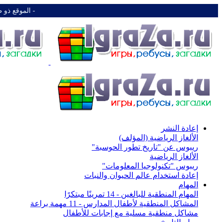
-️ الموقع ذو 
إعادة النشر
الألغاز الرياضية (المؤلف)
ريبوس عن "تاريخ تطور الحوسبة"
الألغاز الرياضية
ريبوس "تكنولوجيا المعلومات"
إعادة استخدام عالم الحيوان والنبات
المهام
المهام المنطقية للبالغين - 14 تمرينًا مبتكرًا
المشاكل المنطقية لأطفال المدارس - 11 مهمة براعة
مشاكل منطقية مسلية مع إجابات للأطفال