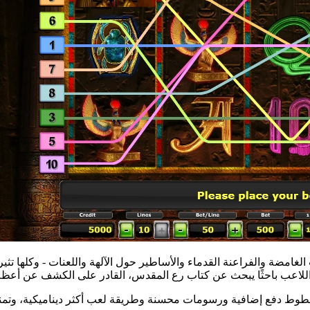
لغامضة والفراعنة القدماء والأساطير حول الآلهة واللعنات - وكلها تثير
وط دفع إضافية ورسومات محسنة وطريقة لعب أكثر ديناميكية، وتمنح 