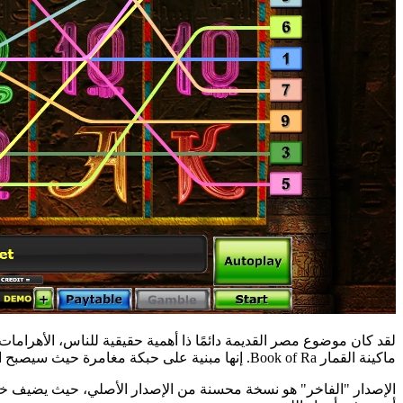
لقد كان موضوع مصر القديمة دائمًا ذا أهمية حقيقية للناس، الأهرامات ا
ماكينة القمار Book of Ra. إنها مبنية على حبكة مغامرة حيث سيصبح اللاعب باحثًا يبحث عن كتاب رع المقدس، القادر على الكشف عن أعظم أسرار الحضارات القديمة.
الإصدار "الفاخر" هو نسخة محسنة من الإصدار الأصلي، حيث يضيف خط