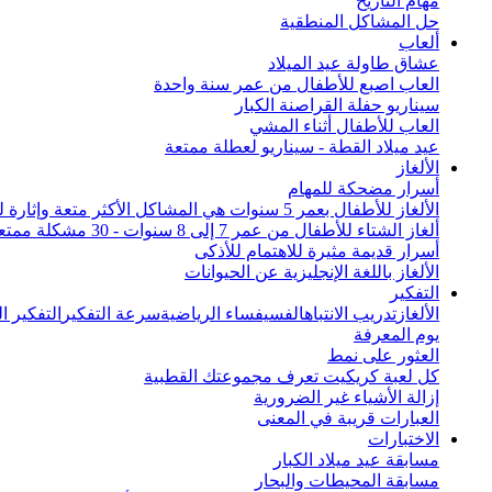
مهام التاريخ
حل المشاكل المنطقية
ألعاب
عشاق طاولة عيد الميلاد
العاب اصبع للأطفال من عمر سنة واحدة
سيناريو حفلة القراصنة الكبار
العاب للأطفال أثناء المشي
عيد ميلاد القطة - سيناريو لعطلة ممتعة
الألغاز
أسرار مضحكة للمهام
الألغاز للأطفال بعمر 5 سنوات هي المشاكل الأكثر متعة وإثارة للاهتمام من جميع أنحاء العالم
ألغاز الشتاء للأطفال من عمر 7 إلى 8 سنوات - 30 مشكلة ممتعة
أسرار قديمة مثيرة للاهتمام للأذكى
الألغاز باللغة الإنجليزية عن الحيوانات
التفكير
الألغاز
تدريب الانتباه
الفسيفساء الرياضية
سرعة التفكير
التفكير 
يوم المعرفة
العثور على نمط
كل لعبة كريكيت تعرف مجموعتك القطبية
إزالة الأشياء غير الضرورية
العبارات قريبة في المعنى
الاختبارات
مسابقة عيد ميلاد الكبار
مسابقة المحيطات والبحار