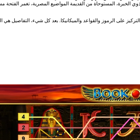
وي الخبرة، المستوحاة من القديمة المواضيع المصرية، تغمر الفتحة مست
تركيز على الرموز والقواعد والميكانيكا. بعد كل شيء، التفاصيل هي ال