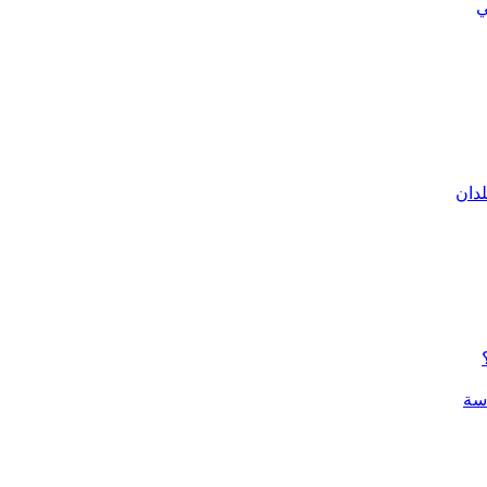
ي
لدان
سة