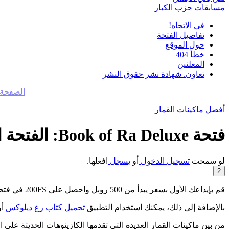
مسابقات حزب الكبار
في الاتجاه!
تفاصيل الفتحة
حول الموقع
خطأ 404
المعلنين
تعاون. شهادة نشر حقوق النشر
الصفحة 
أفضل ماكينات القمار
فتحة Book of Ra Deluxe: الفتحة الأكثر شعبية مع الدورات المجانية
لو سمحت
تسجيل الدخول
أو
يسجل
افعلها.
2
قم بإيداعك الأول بسعر يبدأ من 500 روبل واحصل على 200FS في فتحة Book of Ra Deluxe المفضلة لديك. اللعبة متاحة بعد الإيداع.
بالإضافة إلى ذلك، يمكنك استخدام التطبيق
تحميل كتاب رع ديلوكس
أو