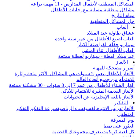
المشاكل المنطقية لأطفال المدارس - 11 مهمة براعة
مشاكل منطقية مسلية مع إجابات للأطفال
مهام التاريخ
حل المشاكل المنطقية
ألعاب
عشاق طاولة عيد الميلاد
العاب اصبع للأطفال من عمر سنة واحدة
سيناريو حفلة القراصنة الكبار
العاب للأطفال أثناء المشي
عيد ميلاد القطة - سيناريو لعطلة ممتعة
الألغاز
أسرار مضحكة للمهام
الألغاز للأطفال بعمر 5 سنوات هي المشاكل الأكثر متعة وإثارة
للاهتمام من جميع أنحاء العالم
ألغاز الشتاء للأطفال من عمر 7 إلى 8 سنوات - 30 مشكلة ممتعة
الألغاز القديمة المثيرة للاهتمام للأذكى
الألغاز باللغة الإنجليزية عن الحيوانات
التفكير
الألغاز
تدريب الانتباه
الفسيفساء الرياضية
سرعة التفكير
التفكير
المنطقي
يوم المعرفة
العثور على نمط
كل لعبة كريكيت تعرف مجموعتك القطبية