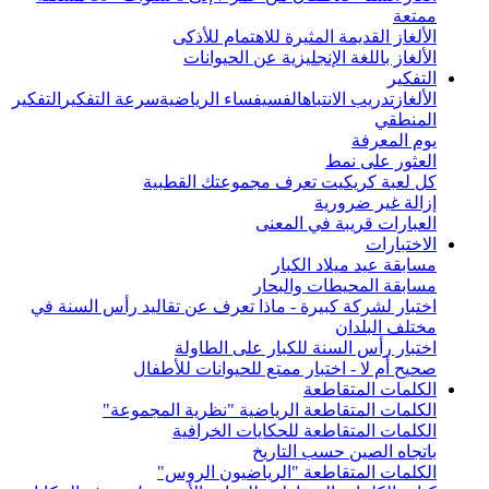
ممتعة
الألغاز القديمة المثيرة للاهتمام للأذكى
الألغاز باللغة الإنجليزية عن الحيوانات
التفكير
الألغاز
تدريب الانتباه
الفسيفساء الرياضية
سرعة التفكير
التفكير
المنطقي
يوم المعرفة
العثور على نمط
كل لعبة كريكيت تعرف مجموعتك القطبية
إزالة غير ضرورية
العبارات قريبة في المعنى
الاختبارات
مسابقة عيد ميلاد الكبار
مسابقة المحيطات والبحار
اختبار لشركة كبيرة - ماذا تعرف عن تقاليد رأس السنة في
مختلف البلدان
اختبار رأس السنة للكبار على الطاولة
صحيح أم لا - اختبار ممتع للحيوانات للأطفال
الكلمات المتقاطعة
الكلمات المتقاطعة الرياضية "نظرية المجموعة"
الكلمات المتقاطعة للحكايات الخرافية
باتجاه الصين حسب التاريخ
الكلمات المتقاطعة "الرياضيون الروس"