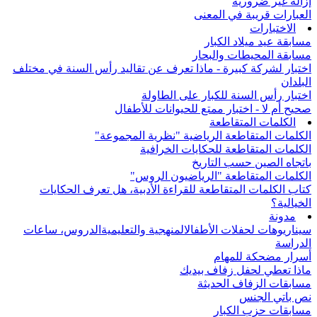
إزالة غير ضرورية
العبارات قريبة في المعنى
الاختبارات
مسابقة عيد ميلاد الكبار
مسابقة المحيطات والبحار
اختبار لشركة كبيرة - ماذا تعرف عن تقاليد رأس السنة في مختلف
البلدان
اختبار رأس السنة للكبار على الطاولة
صحيح أم لا - اختبار ممتع للحيوانات للأطفال
الكلمات المتقاطعة
الكلمات المتقاطعة الرياضية "نظرية المجموعة"
الكلمات المتقاطعة للحكايات الخرافية
باتجاه الصين حسب التاريخ
الكلمات المتقاطعة "الرياضيون الروس"
كتاب الكلمات المتقاطعة للقراءة الأدبية، هل تعرف الحكايات
الخيالية؟
مدونة
سيناريوهات لحفلات الأطفال
المنهجية والتعليمية
الدروس، ساعات
الدراسة
أسرار مضحكة للمهام
ماذا تعطي لحفل زفاف بيديك
مسابقات الزفاف الحديثة
نص باتي الجنس
مسابقات حزب الكبار