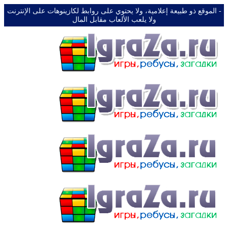
-️ الموقع ذو طبيعة إعلامية، ولا يحتوي على روابط لكازينوهات على الإنترنت
ولا يلعب الألعاب مقابل المال