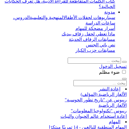
كتاب الكلمات المتقاطعة للقراءة الأدبية، هل تعرف الحكايات
الخيالية؟
مدونة
سيناريوهات لحفلات الأطفال
المنهجية والتعليمية
الدروس،
ساعات الدراسة
أسرار مضحكة للمهام
ماذا تعطي لحفل زفاف بيديك
مسابقات الزفاف الحديثة
نص باتي الجنس
مسابقات حزب الكبار
تسجيل الدخول
ضوء
مظلم
إعادة النشر
الألغاز الرياضية (المؤلف)
ريبوس عن "تاريخ تطور الحوسبة"
الألغاز الرياضية
ريبوس "تكنولوجيا المعلومات"
إعادة استخدام عالم الحيوان والنبات
المهام
المهام المنطقية للبالغين - 14 تمرينًا مبتكرًا