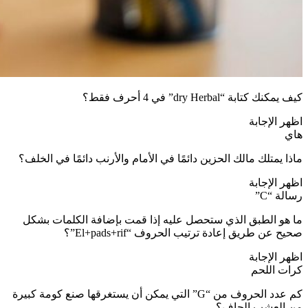
كيف يمكنك كتابة “dry Herbal” في 4 أحرف فقط؟
اظهر الإجابة
هاي
ماذا يمتلك مالك الحزين دائمًا في الأمام والأرنب دائمًا في الخلف؟
اظهر الإجابة
رسالة “C”
ما هو الطبق الذي ستحصل عليه إذا قمت بإضافة الكلمات بشكل
صحيح عن طريق إعادة ترتيب الحروف “El+pads+rif”؟
اظهر الإجابة
كرات اللحم
كم عدد الحروف من “G” التي يمكن أن يستغرقها صنع كومة كبيرة
من العشب الجاف؟