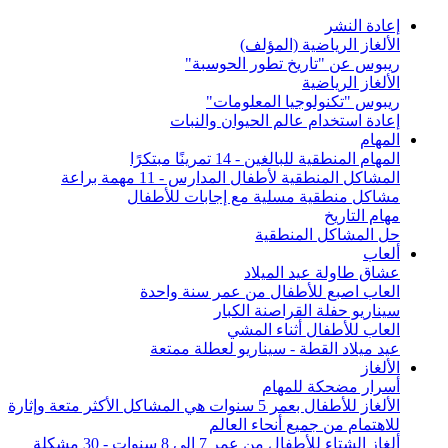
إعادة النشر
الألغاز الرياضية (المؤلف)
ريبوس عن "تاريخ تطور الحوسبة"
الألغاز الرياضية
ريبوس "تكنولوجيا المعلومات"
إعادة استخدام عالم الحيوان والنبات
المهام
المهام المنطقية للبالغين - 14 تمرينًا مبتكرًا
المشاكل المنطقية لأطفال المدارس - 11 مهمة براعة
مشاكل منطقية مسلية مع إجابات للأطفال
مهام التاريخ
حل المشاكل المنطقية
ألعاب
عشاق طاولة عيد الميلاد
العاب اصبع للأطفال من عمر سنة واحدة
سيناريو حفلة القراصنة الكبار
العاب للأطفال أثناء المشي
عيد ميلاد القطة - سيناريو لعطلة ممتعة
الألغاز
أسرار مضحكة للمهام
الألغاز للأطفال بعمر 5 سنوات هي المشاكل الأكثر متعة وإثارة
للاهتمام من جميع أنحاء العالم
ألغاز الشتاء للأطفال من عمر 7 إلى 8 سنوات - 30 مشكلة