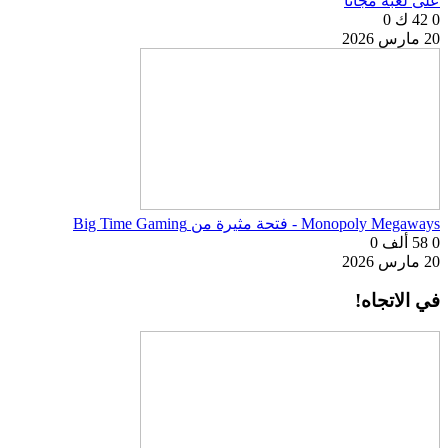
على لعبة مجانًا
0
42 ك
0
20 مارس 2026
Monopoly Megaways - فتحة مثيرة من Big Time Gaming
0
58 ألف
0
20 مارس 2026
في الاتجاه!