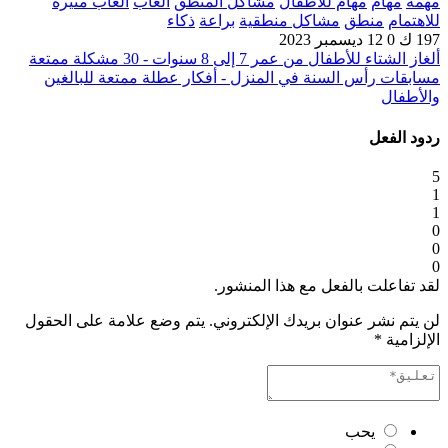
مهمة
مهام
مهام للأطفال
مشاكل المنطق
ألعاب
ألعاب مثيرة
للاهتمام
منطق
مشاكل منطقية
براعة
ذكاء
197 ك
0
12 ديسمبر 2023
ألغاز الشتاء للأطفال من عمر 7 إلى 8 سنوات - 30 مشكلة ممتعة
مسابقات رأس السنة في المنزل - أفكار عطلة ممتعة للبالغين
والأطفال
ردود الفعل
5
1
1
0
0
0
لقد تفاعلت بالفعل مع هذا المنشور.
لن يتم نشر عنوان بريدك الإلكتروني.
يتم وضع علامة على الحقول
الإلزامية
*
يحب