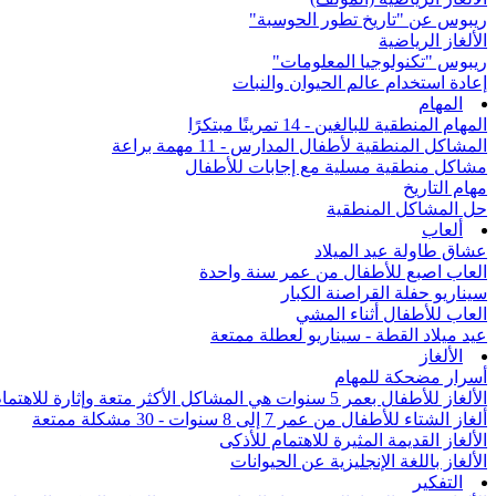
ريبوس عن "تاريخ تطور الحوسبة"
الألغاز الرياضية
ريبوس "تكنولوجيا المعلومات"
إعادة استخدام عالم الحيوان والنبات
المهام
المهام المنطقية للبالغين - 14 تمرينًا مبتكرًا
المشاكل المنطقية لأطفال المدارس - 11 مهمة براعة
مشاكل منطقية مسلية مع إجابات للأطفال
مهام التاريخ
حل المشاكل المنطقية
ألعاب
عشاق طاولة عيد الميلاد
العاب اصبع للأطفال من عمر سنة واحدة
سيناريو حفلة القراصنة الكبار
العاب للأطفال أثناء المشي
عيد ميلاد القطة - سيناريو لعطلة ممتعة
الألغاز
أسرار مضحكة للمهام
الألغاز للأطفال بعمر 5 سنوات هي المشاكل الأكثر متعة وإثارة للاهتمام من جميع أنحاء العالم
ألغاز الشتاء للأطفال من عمر 7 إلى 8 سنوات - 30 مشكلة ممتعة
الألغاز القديمة المثيرة للاهتمام للأذكى
الألغاز باللغة الإنجليزية عن الحيوانات
التفكير