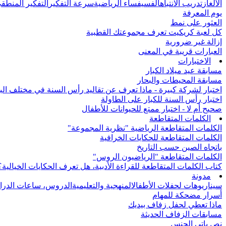
الألغاز
تدريب الانتباه
الفسيفساء الرياضية
سرعة التفكير
التفكير المنطق
يوم المعرفة
العثور على نمط
كل لعبة كريكيت تعرف مجموعتك القطبية
إزالة غير ضرورية
العبارات قريبة في المعنى
الاختبارات
مسابقة عيد ميلاد الكبار
مسابقة المحيطات والبحار
اختبار لشركة كبيرة - ماذا تعرف عن تقاليد رأس السنة في مختلف الب
اختبار رأس السنة للكبار على الطاولة
صحيح أم لا - اختبار ممتع للحيوانات للأطفال
الكلمات المتقاطعة
الكلمات المتقاطعة الرياضية "نظرية المجموعة"
الكلمات المتقاطعة للحكايات الخرافية
باتجاه الصين حسب التاريخ
الكلمات المتقاطعة "الرياضيون الروس"
كتاب الكلمات المتقاطعة للقراءة الأدبية، هل تعرف الحكايات الخيالية؟
مدونة
سيناريوهات لحفلات الأطفال
المنهجية والتعليمية
الدروس، ساعات الدرا
أسرار مضحكة للمهام
ماذا تعطي لحفل زفاف بيديك
مسابقات الزفاف الحديثة
نص باتي الجنس