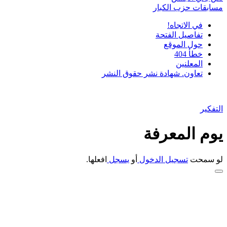
مسابقات حزب الكبار
في الاتجاه!
تفاصيل الفتحة
حول الموقع
خطأ 404
المعلنين
تعاون. شهادة نشر حقوق النشر
التفكير
يوم المعرفة
لو سمحت
تسجيل الدخول
أو
يسجل
افعلها.