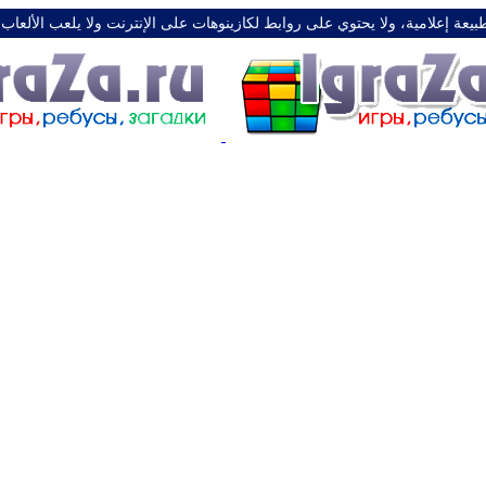
طبيعة إعلامية، ولا يحتوي على روابط لكازينوهات على الإنترنت ولا يلعب الألعاب