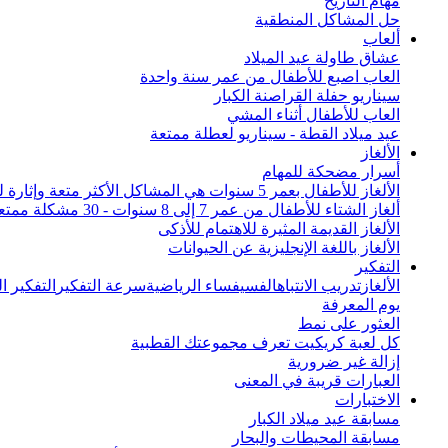
مهام التاريخ
حل المشاكل المنطقية
ألعاب
عشاق طاولة عيد الميلاد
العاب اصبع للأطفال من عمر سنة واحدة
سيناريو حفلة القراصنة الكبار
العاب للأطفال أثناء المشي
عيد ميلاد القطة - سيناريو لعطلة ممتعة
الألغاز
أسرار مضحكة للمهام
الألغاز للأطفال بعمر 5 سنوات هي المشاكل الأكثر متعة وإثارة للاهتمام من جميع أنحاء العالم
ألغاز الشتاء للأطفال من عمر 7 إلى 8 سنوات - 30 مشكلة ممتعة
الألغاز القديمة المثيرة للاهتمام للأذكى
الألغاز باللغة الإنجليزية عن الحيوانات
التفكير
الألغاز
تدريب الانتباه
الفسيفساء الرياضية
سرعة التفكير
التفكير 
يوم المعرفة
العثور على نمط
كل لعبة كريكيت تعرف مجموعتك القطبية
إزالة غير ضرورية
العبارات قريبة في المعنى
الاختبارات
مسابقة عيد ميلاد الكبار
مسابقة المحيطات والبحار