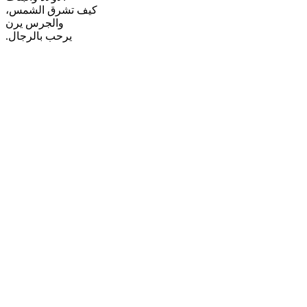
كيف تشرق الشمس،
والجرس يرن
يرحب بالرجال.