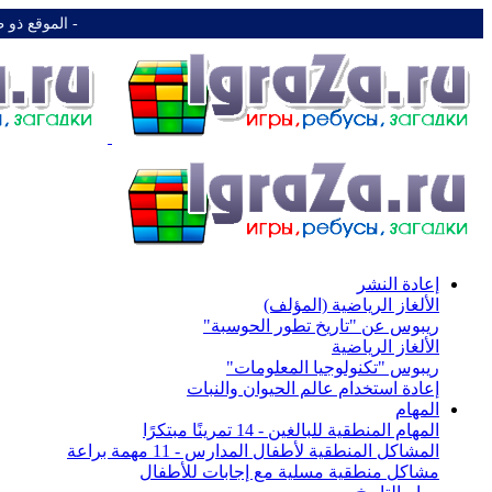
-️ الموقع ذو 
إعادة النشر
الألغاز الرياضية (المؤلف)
ريبوس عن "تاريخ تطور الحوسبة"
الألغاز الرياضية
ريبوس "تكنولوجيا المعلومات"
إعادة استخدام عالم الحيوان والنبات
المهام
المهام المنطقية للبالغين - 14 تمرينًا مبتكرًا
المشاكل المنطقية لأطفال المدارس - 11 مهمة براعة
مشاكل منطقية مسلية مع إجابات للأطفال