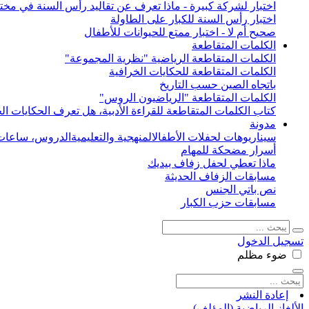
اختبار لشركة كبيرة - ماذا تعرف عن تقاليد رأس السنة في مختل
اختبار رأس السنة للكبار على الطاولة
صحيح أم لا - اختبار ممتع للحيوانات للأطفال
الكلمات المتقاطعة
الكلمات المتقاطعة الرياضية "نظرية المجموعة"
الكلمات المتقاطعة للحكايات الخرافية
باتجاه الصين حسب التاريخ
الكلمات المتقاطعة "الرياضيون الروس"
كتاب الكلمات المتقاطعة للقراءة الأدبية، هل تعرف الحكايات الخ
مدونة
سيناريوهات لحفلات الأطفال
المنهجية والتعليمية
الدروس، ساعات 
أسرار مضحكة للمهام
ماذا تعطي لحفل زفاف بيديك
مسابقات الزفاف الحديثة
نص باتي الجنس
مسابقات حزب الكبار
تسجيل الدخول
ضوء
مظلم
إعادة النشر
الألغاز الرياضية (المؤلف)