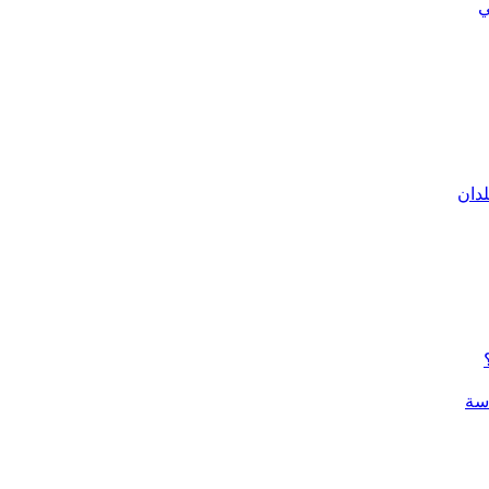
ي
لدان
سة