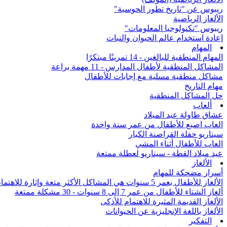
ريبوس عن "تاريخ تطور الحوسبة"
الألغاز الرياضية
ريبوس "تكنولوجيا المعلومات"
إعادة استخدام عالم الحيوان والنبات
المهام
المهام المنطقية للبالغين - 14 تمرينًا مبتكرًا
المشاكل المنطقية لأطفال المدارس - 11 مهمة براعة
مشاكل منطقية مسلية مع إجابات للأطفال
مهام التاريخ
حل المشاكل المنطقية
ألعاب
عشاق طاولة عيد الميلاد
العاب اصبع للأطفال من عمر سنة واحدة
سيناريو حفلة القراصنة الكبار
العاب للأطفال أثناء المشي
عيد ميلاد القطة - سيناريو لعطلة ممتعة
الألغاز
أسرار مضحكة للمهام
الألغاز للأطفال بعمر 5 سنوات هي المشاكل الأكثر متعة وإثارة للاهتمام من جميع أنحاء العالم
ألغاز الشتاء للأطفال من عمر 7 إلى 8 سنوات - 30 مشكلة ممتعة
الألغاز القديمة المثيرة للاهتمام للأذكى
الألغاز باللغة الإنجليزية عن الحيوانات
التفكير