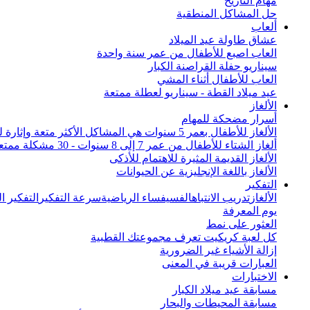
مهام التاريخ
حل المشاكل المنطقية
ألعاب
عشاق طاولة عيد الميلاد
العاب اصبع للأطفال من عمر سنة واحدة
سيناريو حفلة القراصنة الكبار
العاب للأطفال أثناء المشي
عيد ميلاد القطة - سيناريو لعطلة ممتعة
الألغاز
أسرار مضحكة للمهام
الألغاز للأطفال بعمر 5 سنوات هي المشاكل الأكثر متعة وإثارة للاهتمام من جميع أنحاء العالم
ألغاز الشتاء للأطفال من عمر 7 إلى 8 سنوات - 30 مشكلة ممتعة
الألغاز القديمة المثيرة للاهتمام للأذكى
الألغاز باللغة الإنجليزية عن الحيوانات
التفكير
الألغاز
تدريب الانتباه
الفسيفساء الرياضية
سرعة التفكير
التفكير 
يوم المعرفة
العثور على نمط
كل لعبة كريكيت تعرف مجموعتك القطبية
إزالة الأشياء غير الضرورية
العبارات قريبة في المعنى
الاختبارات
مسابقة عيد ميلاد الكبار
مسابقة المحيطات والبحار