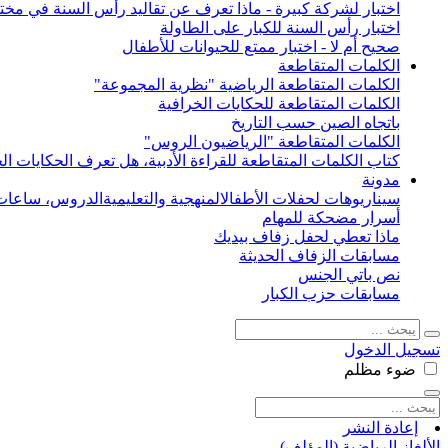
اختبار لشركة كبيرة - ماذا تعرف عن تقاليد رأس السنة في مختل
اختبار رأس السنة للكبار على الطاولة
صحيح أم لا - اختبار ممتع للحيوانات للأطفال
الكلمات المتقاطعة
الكلمات المتقاطعة الرياضية "نظرية المجموعة"
الكلمات المتقاطعة للحكايات الخرافية
باتجاه الصين حسب التاريخ
الكلمات المتقاطعة "الرياضيون الروس"
كتاب الكلمات المتقاطعة للقراءة الأدبية، هل تعرف الحكايات الخ
مدونة
سيناريوهات لحفلات الأطفال
المنهجية والتعليمية
الدروس، ساعات 
أسرار مضحكة للمهام
ماذا تعطي لحفل زفاف بيديك
مسابقات الزفاف الحديثة
نص باتي الجنس
مسابقات حزب الكبار
تسجيل الدخول
ضوء
مظلم
إعادة النشر
الألغاز الرياضية (المؤلف)