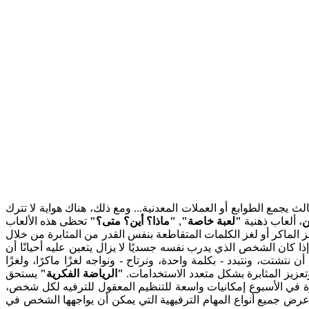
جمع الطوابع أو العملات المعدنية... ومع ذلك، هناك هواية لا تترك
ن
، ألعاب ذهنية
"لعبة خاصة"
,
"ماذا؟ أين؟ متى؟"
تحظى هذه الألعاب
لماكر أو لغز الكلمات المتقاطعة بنفس القدر من المثابرة من خلال
ا كان الشخص الذي يدرب نفسه جسديًا لا يزال يتعين عليه أحيانًا أن
شتت، ونتبدد - بكلمة واحدة، ونرتاح - ونواجه لغزًا ماكرًا، ولغزًا
تعزيز المثابرة بشكل متعدد الاستخدامات.
"الرياضة الفكرية"
يستحق
جازة في الأسبوع إمكانيات واسعة للتنظيم المعقول للترفيه لكل شخص،
ا عرض جميع أنواع المهام الترفيهية التي يمكن أن يواجهها الشخص في