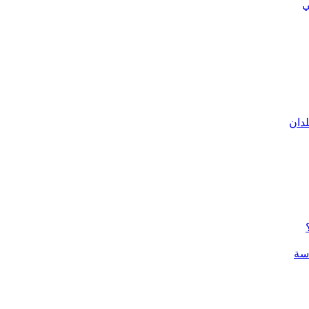
ي
لدان
سة