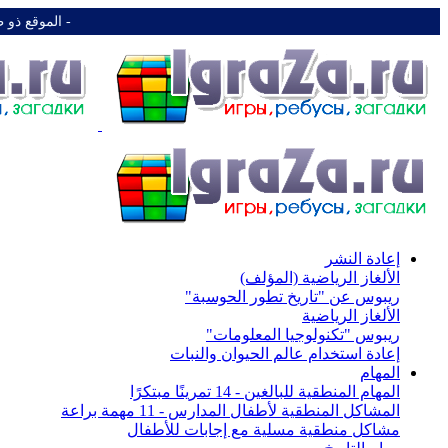
-️ الموقع ذو 
إعادة النشر
الألغاز الرياضية (المؤلف)
ريبوس عن "تاريخ تطور الحوسبة"
الألغاز الرياضية
ريبوس "تكنولوجيا المعلومات"
إعادة استخدام عالم الحيوان والنبات
المهام
المهام المنطقية للبالغين - 14 تمرينًا مبتكرًا
المشاكل المنطقية لأطفال المدارس - 11 مهمة براعة
مشاكل منطقية مسلية مع إجابات للأطفال