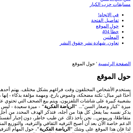
مسابقات حزب الكبار
في الاتجاه!
تفاصيل الفتحة
حول الموقع
خطأ 404
المعلنين
تعاون. شهادة نشر حقوق النشر
الصفحة الرئيسية
'
حول الموقع
حول الموقع
يستخدم الأشخاص المختلفون وقت فراغهم بشكل مختلف. يهتم أحدهم بالر
أحدًا غير مبال: نكتة مضحكة، وغموض بارع، ومهمة مؤلفة بذكاء - إنها
بشعبية كبيرة على شاشات التلفزيون، ويتم بيع الصحف التي تحتوي عل
ميزة "كبار وصغار السن"...
"الرياضة الفكرية"
- ميزة سعيدة - ليس فق
يذكر نفسه بما يفعل كل هذا من أجله، فتذكر الهدف المحدد من أجل اكت
متقاطعًا، وريبوس... نحن نأخذ ذلك عن طيب خاطر، دون إجبار أنفسنا.
الدعم خاصة الآن بعد أن أصبح الترفيه الثقافي والترفيه، والتوزيع ا
لذا فإن هذا الموقع على وشك
"الرياضة الفكرية"
، حول المهام الترفي