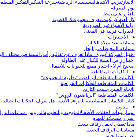
الألغاز
تدريب الانتباه
الفسيفساء الرياضية
سرعة التفكير
التفكير المنطق
يوم المعرفة
العثور على نمط
كل لعبة كريكيت تعرف مجموعتك القطبية
إزالة الأشياء غير الضرورية
العبارات قريبة في المعنى
الاختبارات
مسابقة عيد ميلاد الكبار
مسابقة المحيطات والبحار
اختبار لشركة كبيرة - ماذا تعرف عن تقاليد رأس السنة في مختلف الب
اختبار رأس السنة للكبار على الطاولة
صحيح أم لا - اختبار ممتع للحيوانات للأطفال
الكلمات المتقاطعة
الكلمات المتقاطعة الرياضية "نظرية المجموعة"
الكلمات المتقاطعة للحكايات الخرافية
باتجاه الصين حسب التاريخ
الكلمات المتقاطعة "الرياضيون الروس"
كتاب الكلمات المتقاطعة للقراءة الأدبية، هل تعرف الحكايات الخيالية؟
مدونة
سيناريوهات لحفلات الأطفال
المنهجية والتعليمية
الدروس، ساعات الدرا
أسرار مضحكة للمهام
ماذا تعطي لحفل زفاف بيديك
مسابقات الزفاف الحديثة
نص باتي الجنس