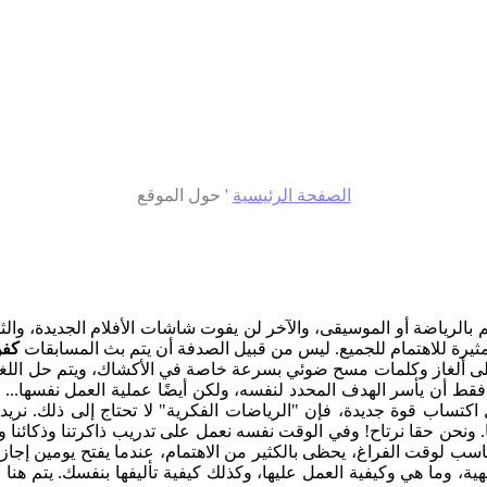
الصفحة الرئيسية
'
حول الموقع
ياضة أو الموسيقى، والآخر لن يفوت شاشات الأفلام الجديدة، والثالث ي
 مثيرة للاهتمام للجميع. ليس من قبيل الصدفة أن يتم بث المسابقات
كف
ى ألغاز وكلمات مسح ضوئي بسرعة خاصة في الأكشاك، ويتم حل اللغز ا
ط أن يأسر الهدف المحدد لنفسه، ولكن أيضًا عملية العمل نفسها... إذ
ساب قوة جديدة، فإن "الرياضات الفكرية" لا تحتاج إلى ذلك. نريد أن نت
 ونحن حقا نرتاح! وفي الوقت نفسه نعمل على تدريب ذاكرتنا وذكائنا و
لمناسب لوقت الفراغ، يحظى بالكثير من الاهتمام، عندما يفتح يومين إ
هية، وما هي وكيفية العمل عليها، وكذلك كيفية تأليفها بنفسك. يتم هن