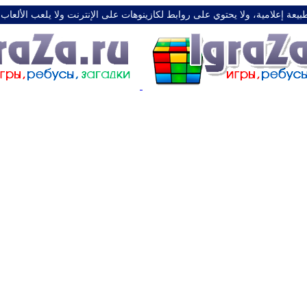
طبيعة إعلامية، ولا يحتوي على روابط لكازينوهات على الإنترنت ولا يلعب الألعاب