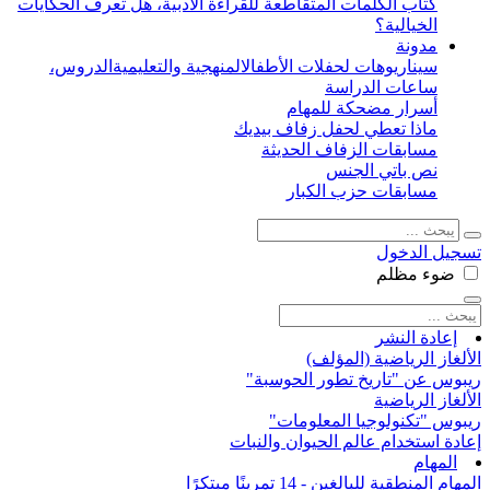
كتاب الكلمات المتقاطعة للقراءة الأدبية، هل تعرف الحكايات
الخيالية؟
مدونة
سيناريوهات لحفلات الأطفال
المنهجية والتعليمية
الدروس،
ساعات الدراسة
أسرار مضحكة للمهام
ماذا تعطي لحفل زفاف بيديك
مسابقات الزفاف الحديثة
نص باتي الجنس
مسابقات حزب الكبار
تسجيل الدخول
ضوء
مظلم
إعادة النشر
الألغاز الرياضية (المؤلف)
ريبوس عن "تاريخ تطور الحوسبة"
الألغاز الرياضية
ريبوس "تكنولوجيا المعلومات"
إعادة استخدام عالم الحيوان والنبات
المهام
المهام المنطقية للبالغين - 14 تمرينًا مبتكرًا