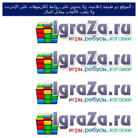
-️ الموقع ذو طبيعة إعلامية، ولا يحتوي على روابط لكازينوهات على الإنترنت
ولا يلعب الألعاب مقابل المال