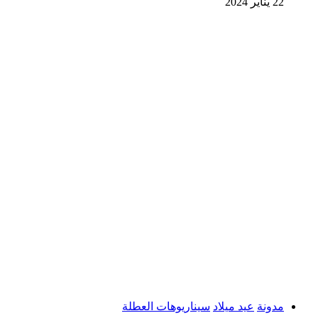
22 يناير 2024
مدونة
عيد ميلاد
سيناريوهات العطلة