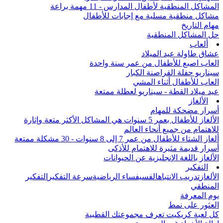
المشاكل المنطقية لأطفال المدارس - 11 مهمة براعة
مشاكل منطقية مسلية مع إجابات للأطفال
مهام التاريخ
حل المشاكل المنطقية
ألعاب
عشاق طاولة عيد الميلاد
العاب اصبع للأطفال من عمر سنة واحدة
سيناريو حفلة القراصنة الكبار
العاب للأطفال أثناء المشي
عيد ميلاد القطة - سيناريو لعطلة ممتعة
الألغاز
أسرار مضحكة للمهام
الألغاز للأطفال بعمر 5 سنوات هي المشاكل الأكثر متعة وإثارة
للاهتمام من جميع أنحاء العالم
ألغاز الشتاء للأطفال من عمر 7 إلى 8 سنوات - 30 مشكلة ممتعة
أسرار قديمة مثيرة للاهتمام للأذكى
الألغاز باللغة الإنجليزية عن الحيوانات
التفكير
الألغاز
تدريب الانتباه
الفسيفساء الرياضية
سرعة التفكير
التفكير
المنطقي
يوم المعرفة
العثور على نمط
كل لعبة كريكيت تعرف مجموعتك القطبية