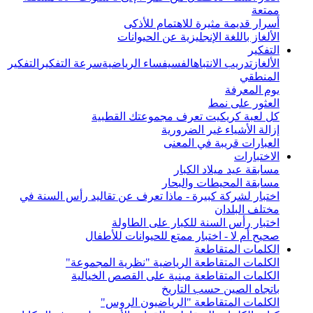
ممتعة
أسرار قديمة مثيرة للاهتمام للأذكى
الألغاز باللغة الإنجليزية عن الحيوانات
التفكير
الألغاز
تدريب الانتباه
الفسيفساء الرياضية
سرعة التفكير
التفكير
المنطقي
يوم المعرفة
العثور على نمط
كل لعبة كريكيت تعرف مجموعتك القطبية
إزالة الأشياء غير الضرورية
العبارات قريبة في المعنى
الاختبارات
مسابقة عيد ميلاد الكبار
مسابقة المحيطات والبحار
اختبار لشركة كبيرة - ماذا تعرف عن تقاليد رأس السنة في
مختلف البلدان
اختبار رأس السنة للكبار على الطاولة
صحيح أم لا - اختبار ممتع للحيوانات للأطفال
الكلمات المتقاطعة
الكلمات المتقاطعة الرياضية "نظرية المجموعة"
الكلمات المتقاطعة مبنية على القصص الخيالية
باتجاه الصين حسب التاريخ
الكلمات المتقاطعة "الرياضيون الروس"