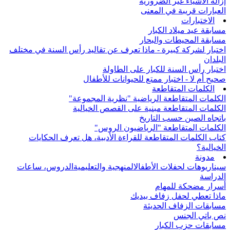
إزالة الأشياء غير الضرورية
العبارات قريبة في المعنى
الاختبارات
مسابقة عيد ميلاد الكبار
مسابقة المحيطات والبحار
اختبار لشركة كبيرة - ماذا تعرف عن تقاليد رأس السنة في مختلف
البلدان
اختبار رأس السنة للكبار على الطاولة
صحيح أم لا - اختبار ممتع للحيوانات للأطفال
الكلمات المتقاطعة
الكلمات المتقاطعة الرياضية "نظرية المجموعة"
الكلمات المتقاطعة مبنية على القصص الخيالية
باتجاه الصين حسب التاريخ
الكلمات المتقاطعة "الرياضيون الروس"
كتاب الكلمات المتقاطعة للقراءة الأدبية، هل تعرف الحكايات
الخيالية؟
مدونة
سيناريوهات لحفلات الأطفال
المنهجية والتعليمية
الدروس، ساعات
الدراسة
أسرار مضحكة للمهام
ماذا تعطي لحفل زفاف بيديك
مسابقات الزفاف الحديثة
نص باتي الجنس
مسابقات حزب الكبار