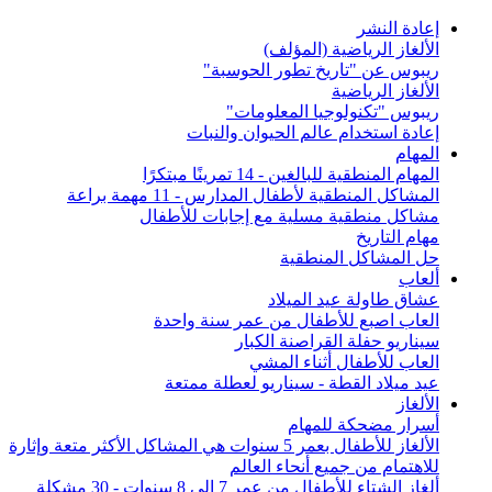
إعادة النشر
الألغاز الرياضية (المؤلف)
ريبوس عن "تاريخ تطور الحوسبة"
الألغاز الرياضية
ريبوس "تكنولوجيا المعلومات"
إعادة استخدام عالم الحيوان والنبات
المهام
المهام المنطقية للبالغين - 14 تمرينًا مبتكرًا
المشاكل المنطقية لأطفال المدارس - 11 مهمة براعة
مشاكل منطقية مسلية مع إجابات للأطفال
مهام التاريخ
حل المشاكل المنطقية
ألعاب
عشاق طاولة عيد الميلاد
العاب اصبع للأطفال من عمر سنة واحدة
سيناريو حفلة القراصنة الكبار
العاب للأطفال أثناء المشي
عيد ميلاد القطة - سيناريو لعطلة ممتعة
الألغاز
أسرار مضحكة للمهام
الألغاز للأطفال بعمر 5 سنوات هي المشاكل الأكثر متعة وإثارة
للاهتمام من جميع أنحاء العالم
ألغاز الشتاء للأطفال من عمر 7 إلى 8 سنوات - 30 مشكلة