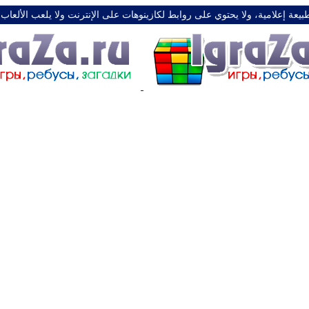
طبيعة إعلامية، ولا يحتوي على روابط لكازينوهات على الإنترنت ولا يلعب الألعاب