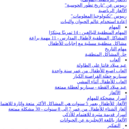
ريبوس عن "تاريخ تطور الحوسبة"
الألغاز الرياضية
ريبوس "تكنولوجيا المعلومات"
إعادة استخدام عالم الحيوان والنبات
المهام
المهام المنطقية للبالغين - 14 تمرينًا مبتكرًا
المشاكل المنطقية لأطفال المدارس - 11 مهمة براعة
مشاكل منطقية مسلية مع إجابات للأطفال
مهام التاريخ
حل المشاكل المنطقية
ألعاب
عيد ميلاد فانتا على الطاولة
العاب اصبع للأطفال من عمر سنة واحدة
سيناريو حفلة القراصنة الكبار
العاب للأطفال أثناء المشي
عيد ميلاد القطة - سيناريو لعطلة ممتعة
الألغاز
أسرار مضحكة للمهام
الألغاز للأطفال بعمر 5 سنوات هي المشاكل الأكثر متعة وإثارة للاهتمام من جميع أنحاء العالم
ألغاز الشتاء للأطفال من عمر 7 إلى 8 سنوات - 30 مشكلة ممتعة
أسرار قديمة مثيرة للاهتمام للأذكى
الألغاز باللغة الإنجليزية عن الحيوانات
التفكير