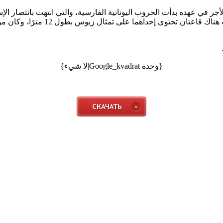
ي عهده بدأت الحروب اليونانية الفارسية، والتي انتهت بانتصار الإسبر
{وحدة Google_kvadrat|لا شيء}