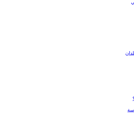
ي
لدان
سة