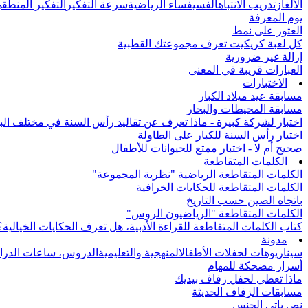
الألغاز
تدريب الانتباه
الفسيفساء الرياضية
سرعة التفكير
التفكير المنطق
يوم المعرفة
العثور على نمط
كل لعبة كريكيت تعرف مجموعتك القطبية
إزالة غير ضرورية
العبارات قريبة في المعنى
الاختبارات
مسابقة عيد ميلاد الكبار
مسابقة المحيطات والبحار
اختبار لشركة كبيرة - ماذا تعرف عن تقاليد رأس السنة في مختلف الب
اختبار رأس السنة للكبار على الطاولة
صحيح أم لا - اختبار ممتع للحيوانات للأطفال
الكلمات المتقاطعة
الكلمات المتقاطعة الرياضية "نظرية المجموعة"
الكلمات المتقاطعة للحكايات الخرافية
باتجاه الصين حسب التاريخ
الكلمات المتقاطعة "الرياضيون الروس"
كتاب الكلمات المتقاطعة للقراءة الأدبية، هل تعرف الحكايات الخيالية؟
مدونة
سيناريوهات لحفلات الأطفال
المنهجية والتعليمية
الدروس، ساعات الدرا
أسرار مضحكة للمهام
ماذا تعطي لحفل زفاف بيديك
مسابقات الزفاف الحديثة
نص باتي الجنس