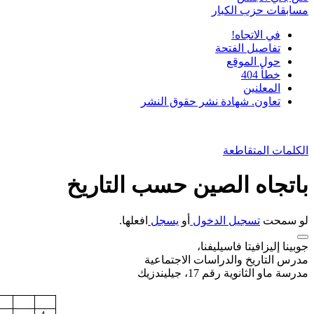
مسابقات حزب الكبار
في الاتجاه!
تفاصيل الفتحة
حول الموقع
خطأ 404
المعلنين
تعاون. شهادة نشر حقوق النشر
الكلمات المتقاطعة
باتجاه الصين حسب التاريخ
لو سمحت
تسجيل الدخول
أو
يسجل
افعلها.
جوبينا إليزافيتا فاسيليفنا،
مدرس التاريخ والدراسات الاجتماعية
مدرسة ماو الثانوية رقم 17، جيليندزيك