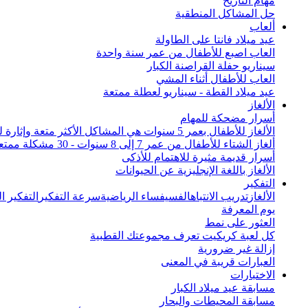
مهام التاريخ
حل المشاكل المنطقية
ألعاب
عيد ميلاد فانتا على الطاولة
العاب اصبع للأطفال من عمر سنة واحدة
سيناريو حفلة القراصنة الكبار
العاب للأطفال أثناء المشي
عيد ميلاد القطة - سيناريو لعطلة ممتعة
الألغاز
أسرار مضحكة للمهام
الألغاز للأطفال بعمر 5 سنوات هي المشاكل الأكثر متعة وإثارة للاهتمام من جميع أنحاء العالم
ألغاز الشتاء للأطفال من عمر 7 إلى 8 سنوات - 30 مشكلة ممتعة
أسرار قديمة مثيرة للاهتمام للأذكى
الألغاز باللغة الإنجليزية عن الحيوانات
التفكير
الألغاز
تدريب الانتباه
الفسيفساء الرياضية
سرعة التفكير
التفكير 
يوم المعرفة
العثور على نمط
كل لعبة كريكيت تعرف مجموعتك القطبية
إزالة غير ضرورية
العبارات قريبة في المعنى
الاختبارات
مسابقة عيد ميلاد الكبار
مسابقة المحيطات والبحار