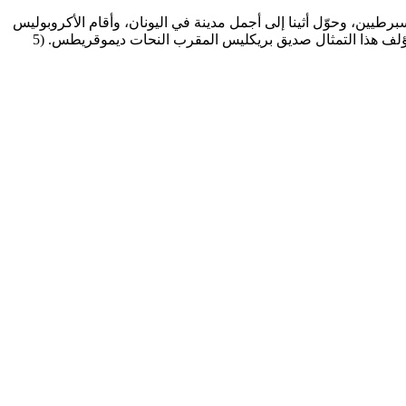
طيين، وحوّل أثينا إلى أجمل مدينة في اليونان، وأقام الأكروبوليس
الأثيني مباني رائعة المعبد الرئيسي لأكروبوليس إرخثيون، بداخلها كانت هناك قاعتان تحتوي إحداهما على تمثال زيوس بطول 12 مترًا، وكان مؤلف هذا التمثال صديق بريكليس المقرب النحات ديموقريطس. (5