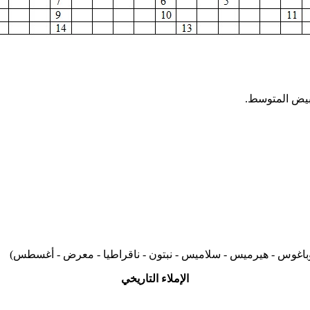
أبيض المتوسط.
- أريوباغوس - هيرميس - سلاميس - نبتون - ناقراطيا - معرض - أغسطس)
الإملاء التاريخي