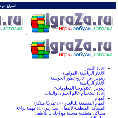
-️ الموقع ذو 
إعادة النشر
الألغاز الرياضية (المؤلف)
ريبوس عن "تاريخ تطور الحوسبة"
الألغاز الرياضية
ريبوس "تكنولوجيا المعلومات"
إعادة استخدام عالم الحيوان والنبات
المهام
المهام المنطقية للبالغين - 14 تمرينًا مبتكرًا
المشاكل المنطقية لأطفال المدارس - 11 مهمة براعة
مشاكل منطقية مسلية مع إجابات للأطفال