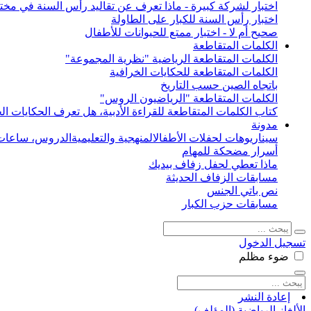
اختبار لشركة كبيرة - ماذا تعرف عن تقاليد رأس السنة في مختل
اختبار رأس السنة للكبار على الطاولة
صحيح أم لا - اختبار ممتع للحيوانات للأطفال
الكلمات المتقاطعة
الكلمات المتقاطعة الرياضية "نظرية المجموعة"
الكلمات المتقاطعة للحكايات الخرافية
باتجاه الصين حسب التاريخ
الكلمات المتقاطعة "الرياضيون الروس"
كتاب الكلمات المتقاطعة للقراءة الأدبية، هل تعرف الحكايات الخ
مدونة
سيناريوهات لحفلات الأطفال
المنهجية والتعليمية
الدروس، ساعات 
أسرار مضحكة للمهام
ماذا تعطي لحفل زفاف بيديك
مسابقات الزفاف الحديثة
نص باتي الجنس
مسابقات حزب الكبار
تسجيل الدخول
ضوء
مظلم
إعادة النشر
الألغاز الرياضية (المؤلف)