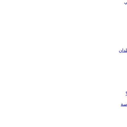
ي
لدان
سة