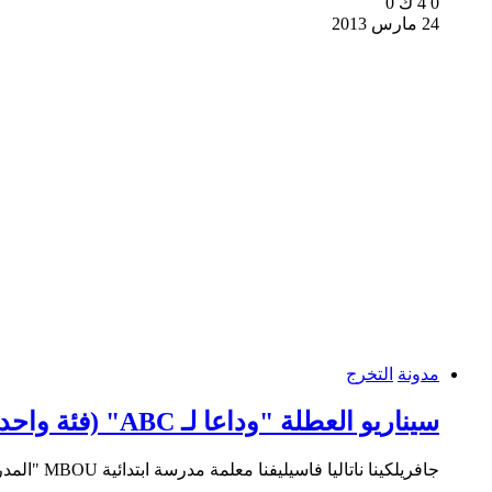
0
4 ك
0
24 مارس 2013
مدونة
التخرج
سيناريو العطلة "وداعا لـ ABC" (فئة واحدة)
جافريلكينا ناتاليا فاسيليفنا معلمة مدرسة ابتدائية MBOU "المدرسة الابتدائية رقم 29"...