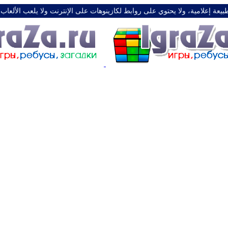
طبيعة إعلامية، ولا يحتوي على روابط لكازينوهات على الإنترنت ولا يلعب الألعاب