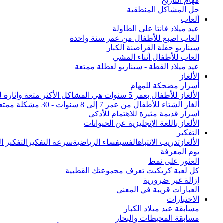
مهام التاريخ
حل المشاكل المنطقية
ألعاب
عيد ميلاد فانتا على الطاولة
العاب اصبع للأطفال من عمر سنة واحدة
سيناريو حفلة القراصنة الكبار
العاب للأطفال أثناء المشي
عيد ميلاد القطة - سيناريو لعطلة ممتعة
الألغاز
أسرار مضحكة للمهام
الألغاز للأطفال بعمر 5 سنوات هي المشاكل الأكثر متعة وإثارة للاهتمام من جميع أنحاء العالم
ألغاز الشتاء للأطفال من عمر 7 إلى 8 سنوات - 30 مشكلة ممتعة
أسرار قديمة مثيرة للاهتمام للأذكى
الألغاز باللغة الإنجليزية عن الحيوانات
التفكير
الألغاز
تدريب الانتباه
الفسيفساء الرياضية
سرعة التفكير
التفكير 
يوم المعرفة
العثور على نمط
كل لعبة كريكيت تعرف مجموعتك القطبية
إزالة غير ضرورية
العبارات قريبة في المعنى
الاختبارات
مسابقة عيد ميلاد الكبار
مسابقة المحيطات والبحار