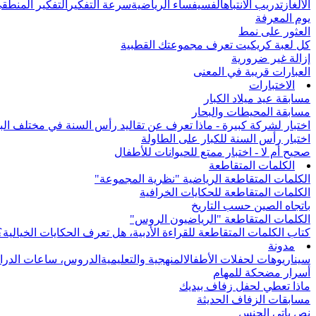
الألغاز
تدريب الانتباه
الفسيفساء الرياضية
سرعة التفكير
التفكير المنطق
يوم المعرفة
العثور على نمط
كل لعبة كريكيت تعرف مجموعتك القطبية
إزالة غير ضرورية
العبارات قريبة في المعنى
الاختبارات
مسابقة عيد ميلاد الكبار
مسابقة المحيطات والبحار
اختبار لشركة كبيرة - ماذا تعرف عن تقاليد رأس السنة في مختلف الب
اختبار رأس السنة للكبار على الطاولة
صحيح أم لا - اختبار ممتع للحيوانات للأطفال
الكلمات المتقاطعة
الكلمات المتقاطعة الرياضية "نظرية المجموعة"
الكلمات المتقاطعة للحكايات الخرافية
باتجاه الصين حسب التاريخ
الكلمات المتقاطعة "الرياضيون الروس"
كتاب الكلمات المتقاطعة للقراءة الأدبية، هل تعرف الحكايات الخيالية؟
مدونة
سيناريوهات لحفلات الأطفال
المنهجية والتعليمية
الدروس، ساعات الدرا
أسرار مضحكة للمهام
ماذا تعطي لحفل زفاف بيديك
مسابقات الزفاف الحديثة
نص باتي الجنس