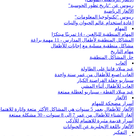
ريبوس عن "تاريخ تطور الحوسبة"
الألغاز الرياضية
ريبوس "تكنولوجيا المعلومات"
إعادة استخدام عالم الحيوان والنبات
المهام
المهام المنطقية للبالغين - 14 تمرينًا مبتكرًا
المشاكل المنطقية لأطفال المدارس - 11 مهمة براعة
مشاكل منطقية مسلية مع إجابات للأطفال
مهام التاريخ
حل المشاكل المنطقية
ألعاب
عيد ميلاد فانتا على الطاولة
العاب اصبع للأطفال من عمر سنة واحدة
سيناريو حفلة القراصنة الكبار
العاب للأطفال أثناء المشي
عيد ميلاد القطة - سيناريو لعطلة ممتعة
الألغاز
أسرار مضحكة للمهام
الألغاز للأطفال بعمر 5 سنوات هي المشاكل الأكثر متعة وإثارة للاهتمام من جميع أنحاء العالم
ألغاز الشتاء للأطفال من عمر 7 إلى 8 سنوات - 30 مشكلة ممتعة
أسرار قديمة مثيرة للاهتمام للأذكى
الألغاز باللغة الإنجليزية عن الحيوانات
التفكير