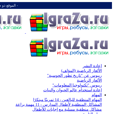
-️ الموقع ذو 
إعادة النشر
الألغاز الرياضية (المؤلف)
ريبوس عن "تاريخ تطور الحوسبة"
الألغاز الرياضية
ريبوس "تكنولوجيا المعلومات"
إعادة استخدام عالم الحيوان والنبات
المهام
المهام المنطقية للبالغين - 14 تمرينًا مبتكرًا
المشاكل المنطقية لأطفال المدارس - 11 مهمة براعة
مشاكل منطقية مسلية مع إجابات للأطفال