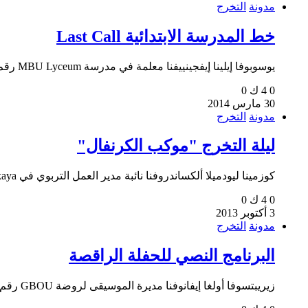
مدونة
التخرج
خط المدرسة الابتدائية Last Call
يوسوبوفا إيلينا إيفجينييفنا معلمة في مدرسة MBU Lyceum رقم 60...
0
4 ك
0
30 مارس 2014
مدونة
التخرج
ليلة التخرج "موكب الكرنفال"
كوزمينا ليودميلا ألكساندروفنا نائبة مدير العمل التربوي في MKOU Anninskaya...
0
4 ك
0
3 أكتوبر 2013
مدونة
التخرج
البرنامج النصي للحفلة الراقصة
زيريبتسوفا أولغا إيفانوفنا مديرة الموسيقى لروضة GBOU رقم 1528 موسكو...