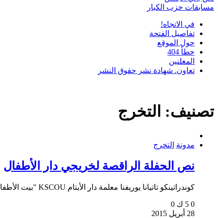
مسابقات حزب الكبار
في الاتجاه!
تفاصيل الفتحة
حول الموقع
خطأ 404
المعلنين
تعاون. شهادة نشر حقوق النشر
تصنيف:
التخرج
مدونة
التخرج
نص الحفلة الراقصة لخريجي دار الأطفال
كوندراتينكو تاتيانا يوريفنا معلمة دار الأيتام KSCOU "بيت الأطفال لا...
0
5 ك
0
28 أبريل 2015