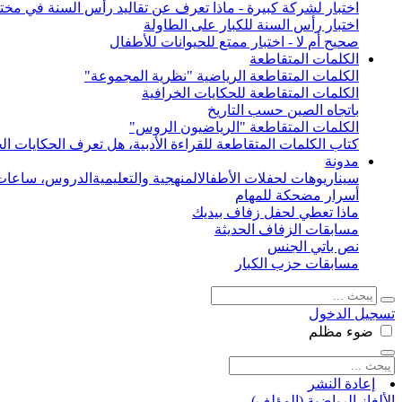
اختبار لشركة كبيرة - ماذا تعرف عن تقاليد رأس السنة في مختل
اختبار رأس السنة للكبار على الطاولة
صحيح أم لا - اختبار ممتع للحيوانات للأطفال
الكلمات المتقاطعة
الكلمات المتقاطعة الرياضية "نظرية المجموعة"
الكلمات المتقاطعة للحكايات الخرافية
باتجاه الصين حسب التاريخ
الكلمات المتقاطعة "الرياضيون الروس"
كتاب الكلمات المتقاطعة للقراءة الأدبية، هل تعرف الحكايات الخ
مدونة
سيناريوهات لحفلات الأطفال
المنهجية والتعليمية
الدروس، ساعات 
أسرار مضحكة للمهام
ماذا تعطي لحفل زفاف بيديك
مسابقات الزفاف الحديثة
نص باتي الجنس
مسابقات حزب الكبار
تسجيل الدخول
ضوء
مظلم
إعادة النشر
الألغاز الرياضية (المؤلف)