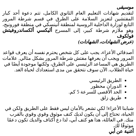
موسيقى
لتقديم شهادات التعليم العام الثانوي الكامل، تتم دعوة أحد كبار
المفتشين لتعزيز السلامة على الطرق في قسم شرطة المرور
التابع لوزارة الداخلية الروسية لمنطقة أنينسكي في منطقة فورونيج،
وهو ملازم شرطة كبير، إلى المسرح
أليكسي ألكساندروفيتش
فولكوف
(عرض الشهادات، الشهادات)
أصدقائي الأعزاء، يجب على كل شخص يحترم نفسه أن يعرف قواعد
المرور ويجب أن يعرفها مفتش شرطة المرور بشكل مثالي. علامات
الطريق هي المساعد الرئيسي على الطرق، ولكنها موجودة أيضًا في
حياة الطلاب. الآن سوف نتحقق من مدى استعدادك لحياة الغد.
الطريق الرئيسي
الدوران محظور
الحد الأقصى للسرعة 5 كم.
طريق زلق
شبابنا الأعزاء! لكي تشعر بالأمان ليس فقط على الطريق ولكن في
الحياة، تحتاج إلى أن يكون لديك كتف موثوق وقوي وقوي بالقرب
منك. في العائلة، هذا هو كتف أبي، لذا دع أكتاف والديك تكون دعمًا
موثوقًا لك.
أغنية عن أبي