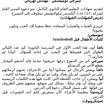
سيرجي كوميتسكي - مهندس كهربائي
لتقديم شهادات التعليم العام الثانوي الكامل، تتم دعوة المدير العام
لشركة Lux LLC، ألكسندر نيكولايفيتش تيتكوف، إلى المسرح
(عرض الشهادات، الشهادات)
عزيزي الفتيات والفتيان! السعادة، حظا سعيدا لك، الحب وتكون
محبوبا!
(موسيقى)
كلمات الأطفال قبل Synchrobuff
باشا
أوه، هذا الحب الأول في المدرسة الثانوية! كم عدد الليالي
الطوال التي قضيناها في البحث عن إجابة للسؤال: "لماذا لم
تختارني؟"
سيرجي
كم من الدموع ذرفها خريجونا عندما قام أحدهم المختار
بقطع الآخر من الديسكو.
داشا
وبعض الرجال لم يتمكنوا أبدًا من الاعتراف بحبهم لزملائهم
على مر السنين. لم يكن هناك وقت ثم لم تكن هناك شجاعة كافية...
أنيا
وبمجرد أن جاءت اللحظة التي كانت فيها هذه الكلمات الرئيسية
على وشك أن تؤثر سلبًا... بشكل غير متوقع، منعتهم بعض الظروف
من قولها. على سبيل المثال، دعوة إلى الدرس.
كريستينا
معلمينا الأعزاء، الآن سنعرض لكم أحد التغييرات قبل
الدرس
(سينكروبوف)