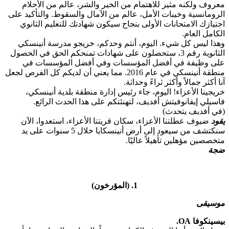
معروف ولكنه مثير للاهتمام من الخير والشر، عالم من الأحلام
الرومانسية وخيبات الأمل، عالم من الآمال والسقوط. والتأكيد على
اجتيازك الامتحانات الأولى بنجاح سيكون شهادتك للتعليم الثانوي
الكامل العام.
وهذا ليس كل شيء. اليوم، أنتم وحدكم، خريجو مدرسة أنينسكي
الثانوية رقم 3، ستحصلون على شهادات تمنحكم الحق في الحصول
على وظيفة في أفضل المؤسسات وفي أفضل المؤسسات في
منطقة أنينسكي في عام 2016. مما يعني أن لديكم كل الفرص لجعل
آنا أكثر جمالاً وأكثر ثراءً وحداثة.
خريجينا الأعزاء! اليوم، جاء رئيس إدارة منطقة بلدية أنينسكي،
فاسيلي إيفانوفيتش أفديف، لتهنئتكم على هذا الحدث الرائع.
(في أفديف يتحدث)
يقود
ضيوف عطلتنا الأعزاء، سكان قريتنا الأعزاء، استعدوا، الآن
سنكتشف من سيعود إلى أرض أنينسكايا خلال 5 سنوات على يد
متخصصين مؤهلين تأهيلاً عاليًا.
ضجة
1. (المؤرخون)
موسيقى
بيسينكوفا OA.