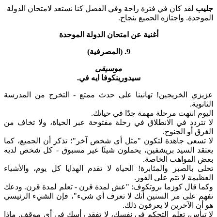
جليب
لقد كان في فترة راحة وفي الفصل كنا نستعد لامتحان الدولة
الموحدة. واجتازه الجميع بنجاح.
أغنية عن امتحان الدولة الموحدة
9. (المصرفية)
موسيقى
سيدورينكوفا ايه في.
عزيزي الخريجين! تهانينا على حدث ممتع - التخرج من المدرسة
الثانوية.
اليوم انتهت مرحلة مهمة جدًا في حياتك.
لا تتردد في الانطلاق في رحلة مفتوحة عبر الحياة، ولا تخاف من
الغرق أو الجنوح.
لا تسعى جاهدة لتكون "مثل أي شخص آخر"؛ تذكر أن الجميع، كما
يعتقد السيد بريشفين، يحملون شيئًا غير مسبوق - كل شخص لديه
بعض المواهب الخاصة.
تحلى بالصبر والمثابرة! الحياة لا تقدم الهدايا كل يوم، والأشياء
العظيمة لا تتم على الفور.
وكما قال كوزما بروتكوف: "عش لمدة قرن - تعلم لمدة قرن. ودعك
تفهم على مر السنين أنك لا تعرف أي شيء"، فإن الشيء الرئيسي
هو أن الآخرين لا يعرفون ذلك.
لا تيأس، تعلم التحكم في نفسك، لا تفقد رأسك في أي موقف. ماذا