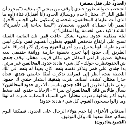
(الحدود على قفل مصغر)
الشخصيات والسطور: جندي (أوقف من يمشي؟)، بندقية ("بمجرد أن
أطلق النار!")، مختار (أخدم روسيا!)، الحدود (أنا أقفل!)، فتاة (أوه ما
الذي أنت عليه!)، المخالفون، شخصان (سنكون على الجانب الآخر)،
القمر (أنا جميل!)، الغيوم، شخصان. ("لسنا بحاجة إلى تأشيرة")،
القائد ("كيف هي الخدمة أيها المقاتل؟").
ليلة مظلمة.
حدود
. يضيء بشكل خافت
قمر.
تلك القاتمة الثقيلة
تسبح على ارتفاع منخفض
الغيوم.
يغطون أنفسهم
قمر
، ولكن ليس
لفترة طويلة.
لونا
يخترق مرة أخرى
الغيوم
ويشرق أكثر إشراقا. على
الطريق إلى
حدود
إنها تخرج بخطوة حازمة وواثقة
جندي
في يديه
بندقية
. صديق الراعي المقاتل في مكان قريب.
مختار
. توقف
جندي
ش
الحدود
نظرت حولك - كل شيء هادئ
حدود
,
المخالفين
غير مرئي.
بدا
جندي
على
قمر
وتذكر نفسه
بنت
. كان بعيدا له
بنت
. في تلك
اللحظة
بنت
، أنظر إلى
قمر
لقد تذكرت أيضًا خاصتي
جندي
. فجأة
حذرا
مختار
، كشف أسنانه، نقرت
بندقية
. استدار
جندي
ك
حدود
،
وعلى طول الطريق إلى
قائد جندي
يناسب، ألا ترى
حدود المخالفين
؟
يسأل طالاس
قائد
.
المخالفين
لن يمر! ''' - الإجابات
جندي
. لقد ضغط
بقوة أكبر
بندقية
وضرب
مختارا
. في السماء المظلمة غمزت له
لونا
وما زالوا يسبحون
الغيوم
. كل شيء هادئ
حدود!
أصدقائي الأعزاء، إذا خدم هؤلاء الرجال على الحدود، فيمكننا النوم
بسلام. حظا سعيدا لك وكل التوفيق.
(الجميع يغادرون)