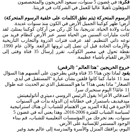
فكرة:
في غضون 5 سنوات، سيعود الخريجون والمتخصصون
المؤهلون تأهيلا عاليا للعمل في الشركات في قريتنا.
الرسوم المتحركة (يتم نطق الكلمات على خلفية الرسوم المتحركة)
أرض! ظهر كوكبنا الجميل الأرض في الكون منذ سنوات عديدة.
بدأت ولادة الحياة. تدريجيا، بدأ كل ركن من أركان كوكبنا يمتلئ. لقد
كانت مليارات السنين من الحياة تسير عبر الأرض كنظام فريد من
نوعه ذاتي التنظيم. لقد عرفت فترات الذروة والتجارب التاريخية
والأزمات الحادة قبل أن تصل إلى ثروتها الرائعة. والآن عام 1990.
نقطة تحول في مصير الكوكب. تقرر إرسال 35 فتاة وفتى إلى
الأرض للقيام بأشياء عظيمة.
خروج الخريجين "هذا العالم" (الرقص)
يقود
لماذا نحن هنا؟ 35 فتاة وفتى يطرحون على أنفسهم هذا السؤال
منذ 11 عاماً، كما كانوا قلقين بشأن عبارة "المستقبل في أيدي
الصغار" ماذا يعني هذا؟ ما هو المستقبل الذي تم الحديث عنه طوال
11 عامًا؟ اليوم سنخبرك سرا.
أصدقائي الأعزاء! يقول الرئيس الروسي دميتري أناتوليفيتش
ميدفيديف باستمرار في خطاباته إن الدولة بدأت في السنوات
الأخيرة في إيلاء المزيد من الاهتمام للشباب: أن هناك استراتيجية
لسياسة الشباب للفترة 2006-2016، وهذا يعني أنه في غضون 5
سنوات، بعد تخرجك من المؤسسات التعليمية للشباب، قم ببناء
الوجود المستمر للإنسانية على الأرض.
اليوم، يرافقك المنزل والأسرة والمدرسة إلى عالم بعيد وغير