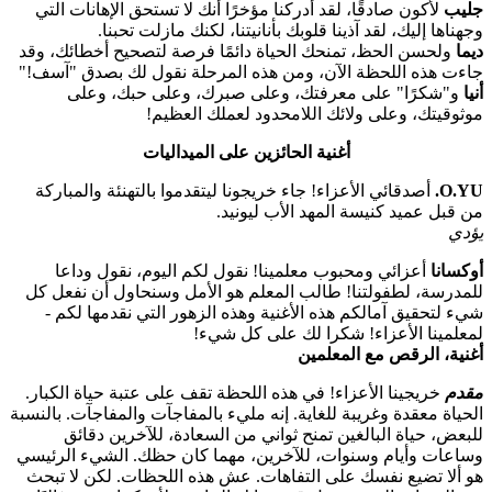
جليب
لأكون صادقًا، لقد أدركنا مؤخرًا أنك لا تستحق الإهانات التي
وجهناها إليك، لقد آذينا قلوبك بأنانيتنا، لكنك مازلت تحبنا.
ديما
ولحسن الحظ، تمنحك الحياة دائمًا فرصة لتصحيح أخطائك، وقد
جاءت هذه اللحظة الآن، ومن هذه المرحلة نقول لك بصدق "آسف!"
أنيا
و"شكرًا" على معرفتك، وعلى صبرك، وعلى حبك، وعلى
موثوقيتك، وعلى ولائك اللامحدود لعملك العظيم!
أغنية الحائزين على الميداليات
O.YU.
أصدقائي الأعزاء! جاء خريجونا ليتقدموا بالتهنئة والمباركة
من قبل عميد كنيسة المهد الأب ليونيد.
يؤدي
أوكسانا
أعزائي ومحبوب معلمينا! نقول لكم اليوم، نقول وداعا
للمدرسة، لطفولتنا! طالب المعلم هو الأمل وسنحاول أن نفعل كل
شيء لتحقيق آمالكم هذه الأغنية وهذه الزهور التي نقدمها لكم -
لمعلمينا الأعزاء! شكرا لك على كل شيء!
أغنية، الرقص مع المعلمين
مقدم
خريجينا الأعزاء! في هذه اللحظة تقف على عتبة حياة الكبار.
الحياة معقدة وغريبة للغاية. إنه مليء بالمفاجآت والمفاجآت. بالنسبة
للبعض، حياة البالغين تمنح ثواني من السعادة، للآخرين دقائق
وساعات وأيام وسنوات، للآخرين، مهما كان حظك. الشيء الرئيسي
هو ألا تضيع نفسك على التفاهات. عش هذه اللحظات. لكن لا تبحث