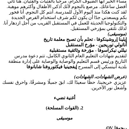
مساء الخير أيها الضيوف الكرام، مرحباً بالفتيات والفتيان. هنا تأتي
أفضل ساعاتك. مرصع بالنجوم لأنك أذكى الأطفال وأكثرهم موهبة.
لقد كنت هكذا منذ اليوم الأول للمدرسة. أنتم كل النجوم. أنا فخور
بكم ويسعدني جدًا أن يكون لكم شرف استخدام الفرص الجديدة
والتكنولوجيا الحديثة للعمل في المستقبل القريب من أجل ازدهار آنا.
لذلك نلتقي بمؤرخي المستقبل.
(موسيقى)
إيلينا إروشينكوفا - تحلم بأن تصبح معلمة تاريخ
أناتولي توريجين - مؤرخ المستقبل
نيللي نيكراسوفا - مؤرخة وثائقية مستقبلية
لتقديم شهادات التعليم العام الثانوي الكامل، تتم دعوة مدرس
التاريخ ورئيس قسم التعليم والوصاية والوصاية على إدارة منطقة
بلدية أنينسكي إلى المسرح
إيفجينيا فيكتوروفنا شابانوفا
(عرض الشهادات، الشهادات)
عزيزي خريجينا، حظًا سعيدًا لك، ابقَ جميلًا ومشرقًا، واحرق نفسك
وأشعل نور الآخرين.
أغنية تضيء
2. (القوات المسلحة)
موسيقى
ريجوفا OV.