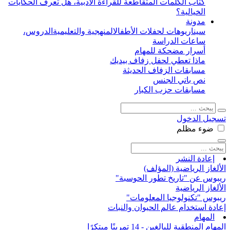
كتاب الكلمات المتقاطعة للقراءة الأدبية، هل تعرف الحكايات
الخيالية؟
مدونة
سيناريوهات لحفلات الأطفال
المنهجية والتعليمية
الدروس،
ساعات الدراسة
أسرار مضحكة للمهام
ماذا تعطي لحفل زفاف بيديك
مسابقات الزفاف الحديثة
نص باتي الجنس
مسابقات حزب الكبار
تسجيل الدخول
ضوء
مظلم
إعادة النشر
الألغاز الرياضية (المؤلف)
ريبوس عن "تاريخ تطور الحوسبة"
الألغاز الرياضية
ريبوس "تكنولوجيا المعلومات"
إعادة استخدام عالم الحيوان والنبات
المهام
المهام المنطقية للبالغين - 14 تمرينًا مبتكرًا