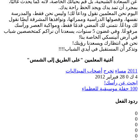
عن السعادة الشبحية، بل قم بحياتك الخاصة، لأنه كما يحدث غالبًا،
بمجرد أن تمد يدك ويجد الحظ راحة يدك.
اليوم نحن المعلمين نقول وداعا لك! وليس نحن فقط، والمدرسة
نفسها، وفصولها الدراسية وممراتها، ونوافذها المشرقة أيضًا نقول
لك وداعًا. نتمنى لك المضي قدمًا فقط، ومواكبة العصر ورأسك
مرفوعًا. وفي غضون 5 سنوات، يسعدنا أن نراكم كمتخصصين شباب
في أرض أنينسكي الخاصة بنا!
نحن في انتظارك ويسعدنا رؤيتك!
وتذكر أن المستقبل في أيدي الشباب!!!!
أغنية المعلمين "على الطريق إلى الشمس"
2011
مساء
تخرج
أصحاب الميداليات
4 ك
0
28 فبراير 2012
ابحث عن رأسك!
100 حفلة موسيقية للعظماء
ردود الفعل
0
0
0
0
0