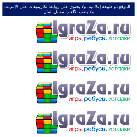
-️ الموقع ذو طبيعة إعلامية، ولا يحتوي على روابط لكازينوهات على الإنترنت
ولا يلعب الألعاب مقابل المال