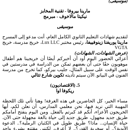
(موسيقى)
مارينا بيروفا - تقنية المخابز
نيكيتا مالاخوف - مبرمج
موسيقى
لتقديم شهادات التعليم الثانوي الكامل العام، أنت مدعو إلى المسرح
مارينا يوريفنا زينوفييفا،
رئيس مختبر Lux LLC، خريج مدرسة، خريج
VGTA
(عرض الشهادات، الشهادات)
أعزائي الحضور اليوم أود أن أخبركم أيضًا أن خريجينا هم أطفال
موهوبون حقًا حتى أن بعضهم تمكن من الدراسة في مدرستين في
نفس الوقت على سبيل المثال، جليب بيركو، كما تخرج من مدرسة
الفنون في البيانو. الآن سيتم تأديته
تكوين شارع تتالي
5. (الاقتصاديون)
ريكوفا اوا
مساء الخير، كل الحاضرين في هذه الغرفة! وهنا تأتي تلك اللحظة
المهيبة التي نريد فيها، نحن معلمي المدارس، أن نعلن لكم، أيها
الخريجون الأعزاء، أنكم قد كبرتم بالفعل. ومن اليوم ينفتح أمامكم
طريق جديد مجهول، طريق جديد إلى حياة بالغة مجهولة حتى الآن.
حياة الإنسان... ماذا؟ طريق طويل في الكثبان الرملية؟.. الدعوة
الأبدية؟.. أو سخرية القدر؟.. لا أعرف. لكنني مقتنع بشيء واحد