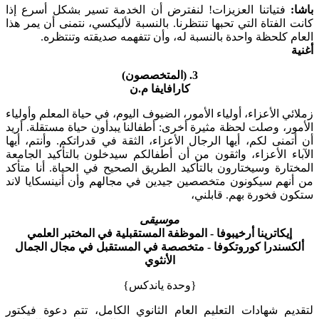
باشا:
فتياتنا العزيزات! لنفترض أن الخدمة تسير بشكل أسرع إذا
كانت الفتاة التي تحبها تنتظرنا. بالنسبة لأليكسي، نتمنى أن يمر هذا
العام كلحظة واحدة بالنسبة له، وأن تتفهمه صديقته وتنتظره.
أغنية
3. (المتخصصون)
كارافايفا م.ن
زملائي الأعزاء، أولياء الأمور، الضيوف اليوم، في حياة المعلم وأولياء
الأمور، وصلت لحظة مثيرة أخرى: أطفالنا يبدأون حياة مستقلة. أريد
أن أتمنى لكم، أيها الرجال الأعزاء، الثقة في قدراتكم. وأنتم، أيها
الآباء الأعزاء، واثقون من أن أطفالكم سيدخلون بالتأكيد الجامعة
المختارة وسيختارون بالتأكيد الطريق الصحيح في الحياة. أنا متأكد
من أنهم سيكونون متخصصين جيدين في مجالهم وأن أنينسكايا لاند
ستكون فخورة بهم. قابلني،
موسيقى
إيكاترينا أرخيبوفا - الموظفة المستقبلية في المختبر العلمي
ألكسندرا كوروتكوفا - متخصصة في المستقبل في مجال الجمال
الأنثوي
{وحدة ياندكس}
لتقديم شهادات التعليم العام الثانوي الكامل، تتم دعوة فيكتور