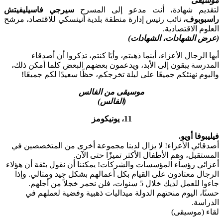
موسيقى
لتقديم شهادة، أنت مدعو إلى المسرح
سيرجي فاسيليفيتش
راسبوبوف،
نائب رئيس إدارة منطقة بلدية أنينسكي للاقتصاد، مرشح
العلوم الاقتصادية.
(عرض الشهادات، الشهادات)
أيها الرجال الأعزاء، أينما ذهبتم، وأيًا كنتم، تذكروا أن أصدقاء
المدرسة يبقون إلى الأبد، ويدعمون بعضهم البعض كلما أمكن ذلك،
واليوم نهنئكم جميعًا على ليلة تخرجكم، حظًا سعيدًا لكم جميعًا!
موسيقى من الفالس
(الفالس)
11، يونيكومز
فيليبوفا أويو.
أصدقائي الأعزاء! لا يزال لدينا مجموعة أخرى من المتخصصين في
المستقبل، وهم الأطفال الأكثر تميزًا حتى الآن.
أعزائي رؤساء المؤسسات والشركات! يمكننا أن نقول بثقة أن هؤلاء
الرجال معتادون على القيام بكل أعمالهم بشكل جيد ومثالي. وإذا
جاءوا للعمل لديك خلال 5 سنوات، فلن نحمر خجلاً من أجلهم.
حسنًا، اليوم منحتهم الدولة ميداليات ذهبية وفضية لعملهم في
الدراسة.
لقاء (موسيقى)