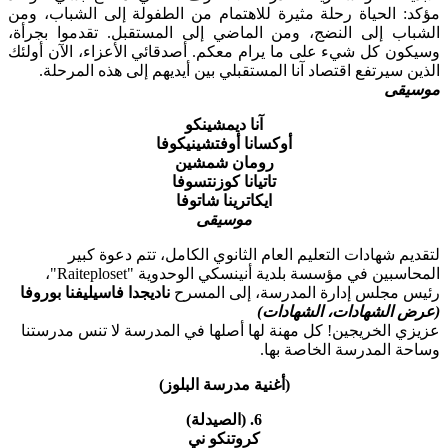
مؤكد: الحياة رحلة مثيرة للاهتمام من الطفولة إلى الشباب، ومن
الشباب إلى النضج، ومن الماضي إلى المستقبل. تقدموا بجرأة،
وسيكون كل شيء على ما يرام معكم. أصدقائي الأعزاء، الآن أولئك
الذين سيرتفع اقتصاد آنا المستقبلي بين أيديهم إلى هذه المرحلة.
موسيقى
آنا ديمشينكو
أوكسانا أوفتشينيكوفا
رومان شمشين
تاتيانا كوزنتسوفا
ايكاترينا شاتوفا
موسيقى
لتقديم شهادات التعليم العام الثانوي الكامل، تتم دعوة كبير
المحاسبين في مؤسسة بلدية أنينسكي الوحدوية "Raiteploset"،
رئيس مجلس إدارة المدرسة، إلى المسرح
ناديجدا فاسيليفنا بوروفا
(عرض الشهادات، الشهادات)
عزيزي الخريجين! كل مهنة لها أصلها في المدرسة لا تنس مدرستنا
وساحة المدرسة الخاصة بها.
(أغنية مدرسة البلوز)
6. (الصيدلة)
كروتنكو ني