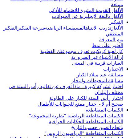
ممتعة
الألغاز القديمة المثيرة للاهتمام للأذكى
الألغاز باللغة الإنجليزية عن الحيوانات
التفكير
الألغاز
تدريب الانتباه
الفسيفساء الرياضية
سرعة التفكير
التفكير
المنطقي
يوم المعرفة
العثور على نمط
كل لعبة كريكيت تعرف مجموعتك القطبية
إزالة الأشياء غير الضرورية
العبارات قريبة في المعنى
الاختبارات
مسابقة عيد ميلاد الكبار
مسابقة المحيطات والبحار
اختبار لشركة كبيرة - ماذا تعرف عن تقاليد رأس السنة في
مختلف البلدان
اختبار رأس السنة للكبار على الطاولة
صحيح أم لا - اختبار ممتع للحيوانات للأطفال
الكلمات المتقاطعة
الكلمات المتقاطعة الرياضية "نظرية المجموعة"
الكلمات المتقاطعة للحكايات الخرافية
باتجاه الصين حسب التاريخ
الكلمات المتقاطعة "الرياضيون الروس"