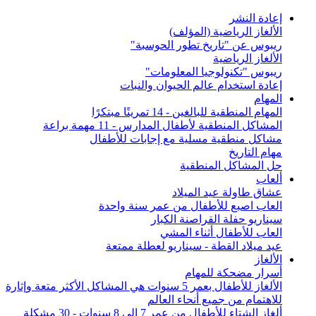
إعادة النشر
الألغاز الرياضية (المؤلف)
ريبوس عن "تاريخ تطور الحوسبة"
الألغاز الرياضية
ريبوس "تكنولوجيا المعلومات"
إعادة استخدام عالم الحيوان والنبات
المهام
المهام المنطقية للبالغين - 14 تمرينًا مبتكرًا
المشاكل المنطقية لأطفال المدارس - 11 مهمة براعة
مشاكل منطقية مسلية مع إجابات للأطفال
مهام التاريخ
حل المشاكل المنطقية
ألعاب
عشاق طاولة عيد الميلاد
العاب اصبع للأطفال من عمر سنة واحدة
سيناريو حفلة القراصنة الكبار
العاب للأطفال أثناء المشي
عيد ميلاد القطة - سيناريو لعطلة ممتعة
الألغاز
أسرار مضحكة للمهام
الألغاز للأطفال بعمر 5 سنوات هي المشاكل الأكثر متعة وإثارة
للاهتمام من جميع أنحاء العالم
ألغاز الشتاء للأطفال من عمر 7 إلى 8 سنوات - 30 مشكلة