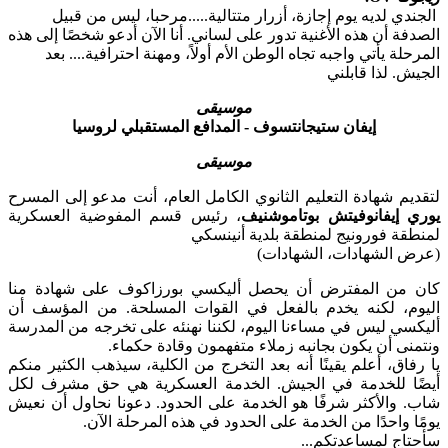
الجندي لديه يوم إجازة، أزرار متتالية.....مرحبا، ليس من قبيل
الصدفة أن هذه الأغنية تدور على لساني. أنا الآن أدعو شخصًا إلى هذه
المرحلة يأتي واجبه تجاه الوطن الأم أولاً، ومهنة احترافية.... بعد
الجيش. لذا قابلني
موسيقى
إيفان ستيجانتسوف - المدافع المستقبلي لروسيا
موسيقى
لتقديم شهادة التعليم الثانوي الكامل العام، أنت مدعو إلى المسرح
يوري إيفانوفيتش بوتاموشنيف
، رئيس قسم المفوضية العسكرية
لمنطقة فورونيج لمنطقة بلدية أنينسكي
(عرض الشهادات، الشهادات)
كان من المفترض أن يحصل أليكسي بورزاكوف على شهادة منا
اليوم، لكنه يخدم بالفعل في القوات المسلحة. من المؤسف أن
أليكسي ليس في مساءنا اليوم، لكننا نهنئه على تخرجه من المدرسة
ونتمنى أن يكون بجانبه زملاء متفهمون وقادة حكماء.
يا رفاق، أعلم يقينًا أنه بعد التخرج من الكلية، سيذهب الكثير منكم
أيضًا للخدمة في الجيش. الخدمة العسكرية هي حق مشرف لكل
شاب. والأكثر شرفًا هو الخدمة على الحدود. دعونا نحاول أن نعيش
يومًا واحدًا من الخدمة على الحدود في هذه المرحلة الآن.
سأحتاج لمساعدتكم...