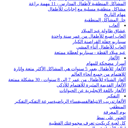
المشاكل المنطقية لأطفال المدارس - 11 مهمة براعة
مشاكل منطقية مسلية مع إجابات للأطفال
مهام التاريخ
حل المشاكل المنطقية
ألعاب
عشاق طاولة عيد الميلاد
العاب اصبع للأطفال من عمر سنة واحدة
سيناريو حفلة القراصنة الكبار
العاب للأطفال أثناء المشي
عيد ميلاد القطة - سيناريو لعطلة ممتعة
الألغاز
أسرار مضحكة للمهام
الألغاز للأطفال بعمر 5 سنوات هي المشاكل الأكثر متعة وإثارة
للاهتمام من جميع أنحاء العالم
ألغاز الشتاء للأطفال من عمر 7 إلى 8 سنوات - 30 مشكلة ممتعة
الألغاز القديمة المثيرة للاهتمام للأذكى
الألغاز باللغة الإنجليزية عن الحيوانات
التفكير
الألغاز
تدريب الانتباه
الفسيفساء الرياضية
سرعة التفكير
التفكير
المنطقي
يوم المعرفة
العثور على نمط
كل لعبة كريكيت تعرف مجموعتك القطبية