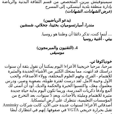
سيمينوفيتش بيرين، المتخصص من قسم الثقافة البدنية والرياضة
بإدارة منطقة بلدية أنينسكي، إلى المسرح
(عرض الشهادات، الشهادات)
(يدعو الرياضيين)
مندرا، أمبارتسوميان، بختينا، جخلاتي، شمشين
.... أينما كنت، تذكر دائمًا أن وطننا هو روسيا.
بيتي - أغنية روسيا
4. (التقنيون والمبرمجون)
موسيقى
خودياكوفا تي.
مرحبا، مرحبا خريجينا الأعزاء! اليوم يمكننا أن نقول بثقة أن سنوات
دراستك قد انتهت، مما يمنحك الكثير من الأشياء الجديدة والمثيرة
للاهتمام - الفرح، وفهم العلوم المختلفة، وولاء الأصدقاء، والحب
الأول وخيبة الأمل. لقد درست لفترة طويلة، بصعوبة وصبر، ودرس
معلموك معك، واكتسبوا الخبرة والحكمة والديك. أود أن أتمنى لك
ألمع وأدفأ ذكريات المدرسة، وربما تكون اليوم بداية حياة جديدة
مثيرة للاهتمام ومليئة بالأحداث. وبعد 5 سنوات، بعد التخرج من
المؤسسات التعليمية، ننتظرك على أرض أنينسكايا.
أصدقائي الأعزاء! لسنوات عديدة حتى الآن، كانت شركات Anninsky
تقبل بحرارة خريجي VGTA في صفوفها. إنهم في انتظارك أيضًا