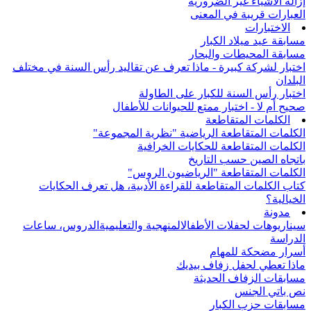
إزالة الأشياء غير الضرورية
العبارات قريبة في المعنى
الاختبارات
مسابقة عيد ميلاد الكبار
مسابقة المحيطات والبحار
اختبار لشركة كبيرة - ماذا تعرف عن تقاليد رأس السنة في مختلف
البلدان
اختبار رأس السنة للكبار على الطاولة
صحيح أم لا - اختبار ممتع للحيوانات للأطفال
الكلمات المتقاطعة
الكلمات المتقاطعة الرياضية "نظرية المجموعة"
الكلمات المتقاطعة للحكايات الخرافية
باتجاه الصين حسب التاريخ
الكلمات المتقاطعة "الرياضيون الروس"
كتاب الكلمات المتقاطعة للقراءة الأدبية، هل تعرف الحكايات
الخيالية؟
مدونة
سيناريوهات لحفلات الأطفال
المنهجية والتعليمية
الدروس، ساعات
الدراسة
أسرار مضحكة للمهام
ماذا تعطي لحفل زفاف بيديك
مسابقات الزفاف الحديثة
نص باتي الجنس
مسابقات حزب الكبار