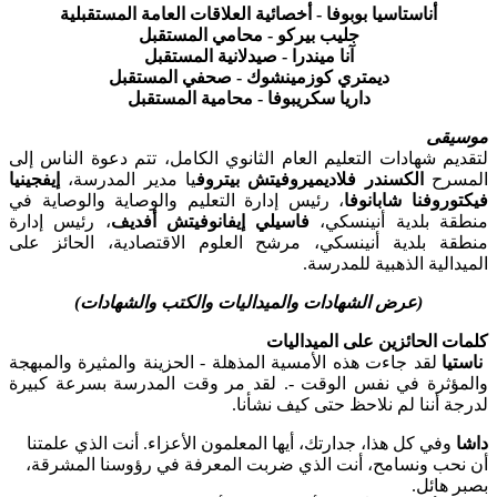
أناستاسيا بوبوفا - أخصائية العلاقات العامة المستقبلية
جليب بيركو - محامي المستقبل
آنا ميندرا - صيدلانية المستقبل
ديمتري كوزمينشوك - صحفي المستقبل
داريا سكريبوفا - محامية المستقبل
موسيقى
لتقديم شهادات التعليم العام الثانوي الكامل، تتم دعوة الناس إلى
المسرح
الكسندر فلاديميروفيتش بيتروف
يا مدير المدرسة،
إيفجينيا
فيكتوروفنا شابانوفا
، رئيس إدارة التعليم والوصاية والوصاية في
منطقة بلدية أنينسكي،
فاسيلي إيفانوفيتش أفديف
، رئيس إدارة
منطقة بلدية أنينسكي، مرشح العلوم الاقتصادية، الحائز على
الميدالية الذهبية للمدرسة.
(عرض الشهادات والميداليات والكتب والشهادات)
كلمات الحائزين على الميداليات
ناستيا
لقد جاءت هذه الأمسية المذهلة - الحزينة والمثيرة والمبهجة
والمؤثرة في نفس الوقت -. لقد مر وقت المدرسة بسرعة كبيرة
لدرجة أننا لم نلاحظ حتى كيف نشأنا.
داشا
وفي كل هذا، جدارتك، أيها المعلمون الأعزاء. أنت الذي علمتنا
أن نحب ونسامح، أنت الذي ضربت المعرفة في رؤوسنا المشرقة،
بصبر هائل.