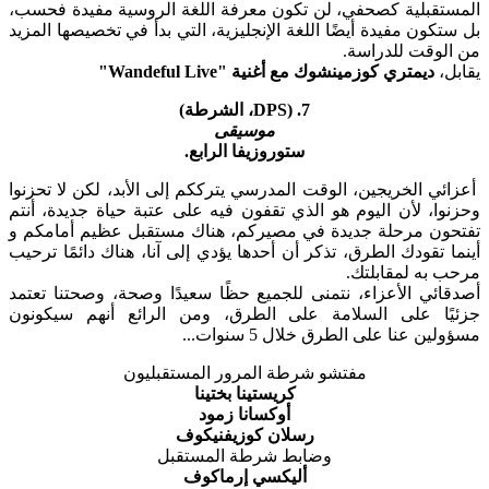
المستقبلية كصحفي، لن تكون معرفة اللغة الروسية مفيدة فحسب،
بل ستكون مفيدة أيضًا اللغة الإنجليزية، التي بدأ في تخصيصها المزيد
من الوقت للدراسة.
يقابل،
ديمتري كوزمينشوك مع أغنية "Wandeful Live"
7. (DPS، الشرطة)
موسيقى
ستوروزيفا الرابع.
أعزائي الخريجين، الوقت المدرسي يترككم إلى الأبد، لكن لا تحزنوا
وحزنوا، لأن اليوم هو الذي تقفون فيه على عتبة حياة جديدة، أنتم
تفتحون مرحلة جديدة في مصيركم، هناك مستقبل عظيم أمامكم و
أينما تقودك الطرق، تذكر أن أحدها يؤدي إلى آنا، هناك دائمًا ترحيب
مرحب به لمقابلتك.
أصدقائي الأعزاء، نتمنى للجميع حظًا سعيدًا وصحة، وصحتنا تعتمد
جزئيًا على السلامة على الطرق، ومن الرائع أنهم سيكونون
مسؤولين عنا على الطرق خلال 5 سنوات...
مفتشو شرطة المرور المستقبليون
كريستينا بختينا
أوكسانا زمود
رسلان كوزيفنيكوف
وضابط شرطة المستقبل
أليكسي إرماكوف