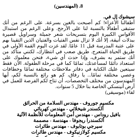
8. (المهندسين)
سيشوك إل في.
أطفالنا الأعزاء! كم أصبحت بالغين بسرعة. على الرغم من أنك
ستبقى أطفالًا بالنسبة لنا على الأرجح. وعلى الرغم من استبدال
الأقواس الكبيرة اليوم بتسريحات شعر جميلة وسراويل قصيرة
ببدلات أنيقة، إلا أنك لا تزال نفس الفتيات والفتيان الذين التقينا بهم
على عتبة المدرسة قبل 11 عامًا. لقد غزت اليوم القمة الأولى في
طريق الحياة المتعرج. طريق صعب في انتظارك، لكنني متأكد من
أنك ستمر به بشرف، وإذا حدث أي شيء، فنحن معلموك على
استعداد دائمًا لمساعدتك، تمامًا كما في مرحلة الطفولة. الآن فقط
سيتعين عليك الكتابة في دفاتر ملاحظات مختلفة تمامًا وخطافات
وعصي مختلفة تمامًا... يا رفاق، كم هو رائع بالنسبة لكم، أيها
المهندسون من مختلف التخصصات، أن تتاح لكم الفرصة للعمل في
أرض أنينسكي الخاصة بنا خلال 5 سنوات.
لقاء (موسيقى)
مكسيم جوروف - مهندس السلامة من الحرائق
ألكسندر شيخلاتي - مهندس كهربائي
بافيل روداس - مهندس أمن المعلومات للأنظمة الآلية
ألكسندرا ريجوفا - مهندسة - مصممة
سيرجي بوتابوف - مهندس طائرات
مكسيم كولازنيكوف - مهندس طائرات