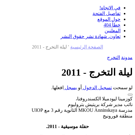
في الاتجاه!
تفاصيل الفتحة
حول الموقع
خطأ 404
المعلنين
تعاون. شهادة نشر حقوق النشر
الصفحة الرئيسية
'
ليلة التخرج - 2011
مدونة
التخرج
ليلة التخرج - 2011
لو سمحت
تسجيل الدخول
أو
يسجل
افعلها.
كوزمينا ليودميلا الكسندروفنا،
نائب مدير شركة بريتيش بتروليوم
مدرسة MKOU Anninskaya الثانوية رقم 3 مع UIOP
منطقة فورونيج
حفلة موسيقية - 2011.