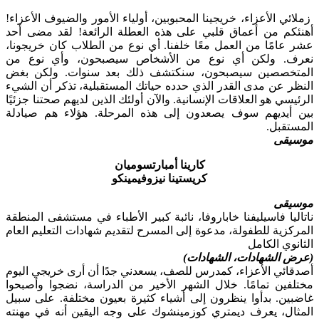
زملائي الأعزاء، خريجينا المحبوبين، أولياء الأمور والضيوف الأعزاء!
أهنئكم من أعماق قلبي على هذه العطلة الرائعة! لقد مضى أحد
عشر عامًا من العمل معًا خلفنا. أي نوع من الطلاب كان خريجونا،
نعرف. ولكن أي نوع من الأشخاص سيصبحون، وأي نوع من
المتخصصين سيصبحون، سنكتشف ذلك بعد سنوات. ولكن بغض
النظر عن مدى القدر الذي حدده حياتك المستقبلية، تذكر أن الشيء
الرئيسي هو العلاقات الإنسانية. والآن أولئك الذين لديهم صحتنا جزئيًا
بين أيديهم سوف يصعدون إلى هذه المرحلة. هؤلاء هم صيادلة
المستقبل.
موسيقى
كارينا أمبارتسوميان
كريستينا نيزوفيمينكو
موسيقى
ناتاليا فاسيليفنا خاباروفا، نائبة كبير الأطباء في مستشفى المنطقة
المركزية للطفولة، مدعوة إلى المسرح لتقديم شهادات التعليم العام
الثانوي الكامل
(عرض الشهادات، الشهادات)
أصدقائي الأعزاء، كمدرس للصف، يسعدني جدًا أن أرى خريجي اليوم
مختلفين تمامًا. خلال الشهر الأخير من الدراسة، نضجوا وأصبحوا
غاضبين. بدأوا ينظرون إلى أشياء كثيرة بعيون مختلفة. على سبيل
المثال، يعرف ديمتري كوزمينشوك على وجه اليقين أنه في مهنته