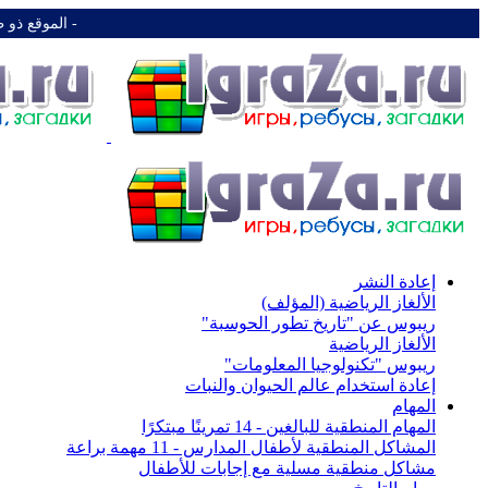
-️ الموقع ذو 
إعادة النشر
الألغاز الرياضية (المؤلف)
ريبوس عن "تاريخ تطور الحوسبة"
الألغاز الرياضية
ريبوس "تكنولوجيا المعلومات"
إعادة استخدام عالم الحيوان والنبات
المهام
المهام المنطقية للبالغين - 14 تمرينًا مبتكرًا
المشاكل المنطقية لأطفال المدارس - 11 مهمة براعة
مشاكل منطقية مسلية مع إجابات للأطفال