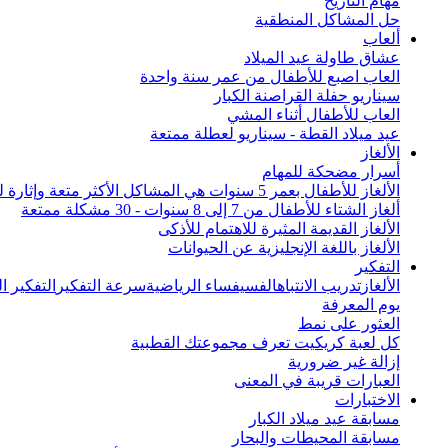
مهام التاريخ
حل المشاكل المنطقية
ألعاب
عشاق طاولة عيد الميلاد
العاب اصبع للأطفال من عمر سنة واحدة
سيناريو حفلة القراصنة الكبار
العاب للأطفال أثناء المشي
عيد ميلاد القطة - سيناريو لعطلة ممتعة
الألغاز
أسرار مضحكة للمهام
الألغاز للأطفال بعمر 5 سنوات هي المشاكل الأكثر متعة وإثارة للاهتمام من جميع أنحاء العالم
ألغاز الشتاء للأطفال من 7 إلى 8 سنوات - 30 مشكلة ممتعة
الألغاز القديمة المثيرة للاهتمام للأذكى
الألغاز باللغة الإنجليزية عن الحيوانات
التفكير
الألغاز
تدريب الانتباه
الفسيفساء الرياضية
سرعة التفكير
التفكير 
يوم المعرفة
العثور على نمط
كل لعبة كريكيت تعرف مجموعتك القطبية
إزالة غير ضرورية
العبارات قريبة في المعنى
الاختبارات
مسابقة عيد ميلاد الكبار
مسابقة المحيطات والبحار