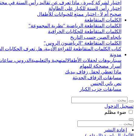
اختبار لشركة كبيرة - ماذا تعرف عن تقاليد رأس السنة في مختل
اختبار رأس السنة للكبار على الطاولة
صحيح أم لا - اختبار ممتع للحيوانات للأطفال
الكلمات المتقاطعة
الكلمات المتقاطعة الرياضية "نظرية المجموعة"
الكلمات المتقاطعة للحكايات الخرافية
باتجاه الصين حسب التاريخ
الكلمات المتقاطعة "الرياضيون الروس"
كتاب الكلمات المتقاطعة للقراءة الأدبية، هل تعرف الحكايات الخ
مدونة
سيناريوهات لحفلات الأطفال
المنهجية والتعليمية
الدروس، ساعات 
أسرار مضحكة للمهام
ماذا تعطي لحفل زفاف بيديك
مسابقات الزفاف الحديثة
نص باتي الجنس
مسابقات حزب الكبار
تسجيل الدخول
ضوء
مظلم
إعادة النشر
الألغاز الرياضية (المؤلف)