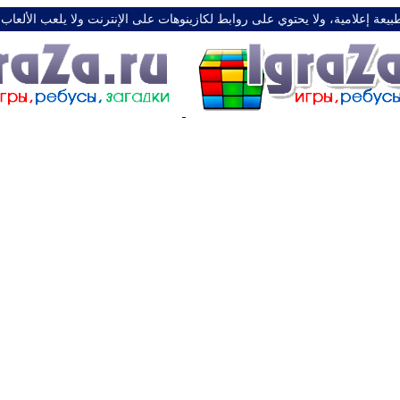
طبيعة إعلامية، ولا يحتوي على روابط لكازينوهات على الإنترنت ولا يلعب الألعاب