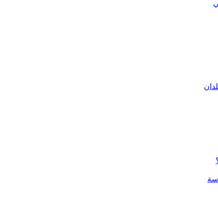
ي
لدان
سة