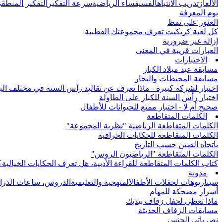
الألغاز
تدريب الانتباه
الفسيفساء الرياضية
سرعة التفكير
التفكير المنطق
يوم المعرفة
العثور على نمط
كل لعبة كريكيت تعرف مجموعتك القطبية
إزالة غير ضرورية
العبارات قريبة في المعنى
الاختبارات
مسابقة عيد ميلاد الكبار
مسابقة المحيطات والبحار
اختبار لشركة كبيرة - ماذا تعرف عن تقاليد رأس السنة في مختلف الب
اختبار رأس السنة للكبار على الطاولة
صحيح أم لا - اختبار ممتع للحيوانات للأطفال
الكلمات المتقاطعة
الكلمات المتقاطعة الرياضية "نظرية المجموعة"
الكلمات المتقاطعة للحكايات الخرافية
باتجاه الصين حسب التاريخ
الكلمات المتقاطعة "الرياضيون الروس"
كتاب الكلمات المتقاطعة للقراءة الأدبية، هل تعرف الحكايات الخيالية؟
مدونة
سيناريوهات لحفلات الأطفال
المنهجية والتعليمية
الدروس، ساعات الدرا
أسرار مضحكة للمهام
ماذا تعطي لحفل زفاف بيديك
مسابقات الزفاف الحديثة
نص باتي الجنس