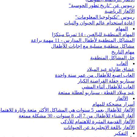
ريبوس عن "تاريخ تطور الحوسبة"
الألغاز الرياضية
ريبوس "تكنولوجيا المعلومات"
إعادة استخدام عالم الحيوان والنبات
المهام
المهام المنطقية للبالغين - 14 تمرينًا مبتكرًا
المشاكل المنطقية لأطفال المدارس - 11 مهمة براعة
مشاكل منطقية مسلية مع إجابات للأطفال
مهام التاريخ
حل المشاكل المنطقية
ألعاب
عشاق طاولة عيد الميلاد
العاب اصبع للأطفال من عمر سنة واحدة
سيناريو حفلة القراصنة الكبار
العاب للأطفال أثناء المشي
عيد ميلاد القطة - سيناريو لعطلة ممتعة
الألغاز
أسرار مضحكة للمهام
الألغاز للأطفال بعمر 5 سنوات هي المشاكل الأكثر متعة وإثارة للاهتمام من جميع أنحاء العالم
ألغاز الشتاء للأطفال من 7 إلى 8 سنوات - 30 مشكلة ممتعة
الألغاز القديمة المثيرة للاهتمام للأذكى
الألغاز باللغة الإنجليزية عن الحيوانات
التفكير