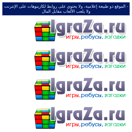
-️ الموقع ذو طبيعة إعلامية، ولا يحتوي على روابط لكازينوهات على الإنترنت
ولا يلعب الألعاب مقابل المال