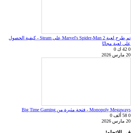
تم طرح لعبة Marvel's Spider-Man 2 على Steam - كيفية الحصول
على لعبة مجانًا
0
42 ك
0
20 مارس 2026
Monopoly Megaways - فتحة مثيرة من Big Time Gaming
0
58 ألف
0
20 مارس 2026
في الاتجاه!