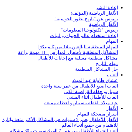
إعادة النشر
الألغاز الرياضية (المؤلف)
ريبوس عن "تاريخ تطور الحوسبة"
الألغاز الرياضية
ريبوس "تكنولوجيا المعلومات"
إعادة استخدام عالم الحيوان والنبات
المهام
المهام المنطقية للبالغين - 14 تمرينًا مبتكرًا
المشاكل المنطقية لأطفال المدارس - 11 مهمة براعة
مشاكل منطقية مسلية مع إجابات للأطفال
مهام التاريخ
حل المشاكل المنطقية
ألعاب
عشاق طاولة عيد الميلاد
العاب اصبع للأطفال من عمر سنة واحدة
سيناريو حفلة القراصنة الكبار
العاب للأطفال أثناء المشي
عيد ميلاد القطة - سيناريو لعطلة ممتعة
الألغاز
أسرار مضحكة للمهام
الألغاز للأطفال بعمر 5 سنوات هي المشاكل الأكثر متعة وإثارة
للاهتمام من جميع أنحاء العالم
ألغاز الشتاء للأطفال من عمر 7 إلى 8 سنوات - 30 مشكلة