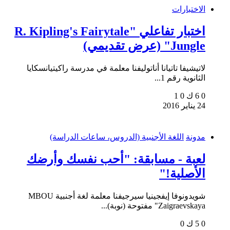
الاختبارات
اختبار تفاعلي "R. Kipling's Fairytale
Jungle" (عرض تقديمي)
لاتيشيفا تاتيانا أناتوليفنا معلمة في مدرسة راكيتيانسكايا
الثانوية رقم 1...
0
6 ك
0
1
24 يناير 2016
مدونة
اللغة الأجنبية (الدروس، ساعات الدراسة)
لعبة - مسابقة: "أحب نفسك وأرضك
الأصلية!"
شويدونوفا إيفجينيا سيرجيفنا معلمة لغة أجنبية MBOU
"Zaigraevskaya مفتوحة (نوبة)...
0
5 ك
0