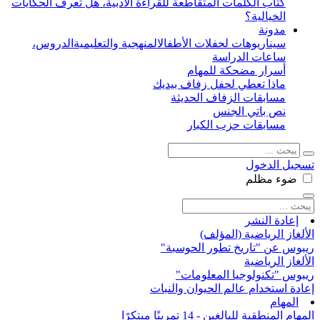
كتاب الكلمات المتقاطعة للقراءة الأدبية، هل تعرف الحكايات
الخيالية؟
مدونة
سيناريوهات لحفلات الأطفال
المنهجية والتعليمية
الدروس،
ساعات الدراسة
أسرار مضحكة للمهام
ماذا تعطي لحفل زفاف بيديك
مسابقات الزفاف الحديثة
نص باتي الجنس
مسابقات حزب الكبار
تسجيل الدخول
ضوء
مظلم
إعادة النشر
الألغاز الرياضية (المؤلف)
ريبوس عن "تاريخ تطور الحوسبة"
الألغاز الرياضية
ريبوس "تكنولوجيا المعلومات"
إعادة استخدام عالم الحيوان والنبات
المهام
المهام المنطقية للبالغين - 14 تمرينًا مبتكرًا