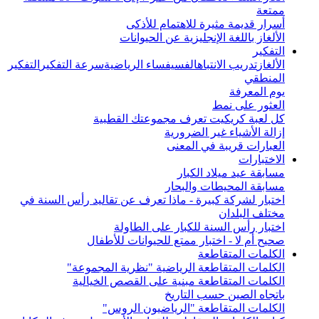
ممتعة
أسرار قديمة مثيرة للاهتمام للأذكى
الألغاز باللغة الإنجليزية عن الحيوانات
التفكير
الألغاز
تدريب الانتباه
الفسيفساء الرياضية
سرعة التفكير
التفكير
المنطقي
يوم المعرفة
العثور على نمط
كل لعبة كريكيت تعرف مجموعتك القطبية
إزالة الأشياء غير الضرورية
العبارات قريبة في المعنى
الاختبارات
مسابقة عيد ميلاد الكبار
مسابقة المحيطات والبحار
اختبار لشركة كبيرة - ماذا تعرف عن تقاليد رأس السنة في
مختلف البلدان
اختبار رأس السنة للكبار على الطاولة
صحيح أم لا - اختبار ممتع للحيوانات للأطفال
الكلمات المتقاطعة
الكلمات المتقاطعة الرياضية "نظرية المجموعة"
الكلمات المتقاطعة مبنية على القصص الخيالية
باتجاه الصين حسب التاريخ
الكلمات المتقاطعة "الرياضيون الروس"