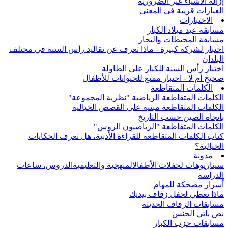
إزالة الأشياء غير الضرورية
العبارات قريبة في المعنى
الاختبارات
مسابقة عيد ميلاد الكبار
مسابقة المحيطات والبحار
اختبار لشركة كبيرة - ماذا تعرف عن تقاليد رأس السنة في مختلف
البلدان
اختبار رأس السنة للكبار على الطاولة
صحيح أم لا - اختبار ممتع للحيوانات للأطفال
الكلمات المتقاطعة
الكلمات المتقاطعة الرياضية "نظرية المجموعة"
الكلمات المتقاطعة مبنية على القصص الخيالية
باتجاه الصين حسب التاريخ
الكلمات المتقاطعة "الرياضيون الروس"
كتاب الكلمات المتقاطعة للقراءة الأدبية، هل تعرف الحكايات
الخيالية؟
مدونة
سيناريوهات لحفلات الأطفال
المنهجية والتعليمية
الدروس، ساعات
الدراسة
أسرار مضحكة للمهام
ماذا تعطي لحفل زفاف بيديك
مسابقات الزفاف الحديثة
نص باتي الجنس
مسابقات حزب الكبار