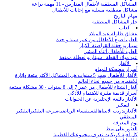
المشاكل المنطقية لأطفال المدارس - 11 مهمة براعة
مشاكل منطقية مسلية مع إجابات للأطفال
مهام التاريخ
حل المشاكل المنطقية
ألعاب
عشاق طاولة عيد الميلاد
العاب اصبع للأطفال من عمر سنة واحدة
سيناريو حفلة القراصنة الكبار
العاب للأطفال أثناء المشي
عيد ميلاد القطة - سيناريو لعطلة ممتعة
الألغاز
أسرار مضحكة للمهام
الألغاز للأطفال بعمر 5 سنوات هي المشاكل الأكثر متعة وإثارة
للاهتمام من جميع أنحاء العالم
ألغاز الشتاء للأطفال من عمر 7 إلى 8 سنوات - 30 مشكلة ممتعة
أسرار قديمة مثيرة للاهتمام للأذكى
الألغاز باللغة الإنجليزية عن الحيوانات
التفكير
الألغاز
تدريب الانتباه
الفسيفساء الرياضية
سرعة التفكير
التفكير
المنطقي
يوم المعرفة
العثور على نمط
كل لعبة كريكيت تعرف مجموعتك القطبية