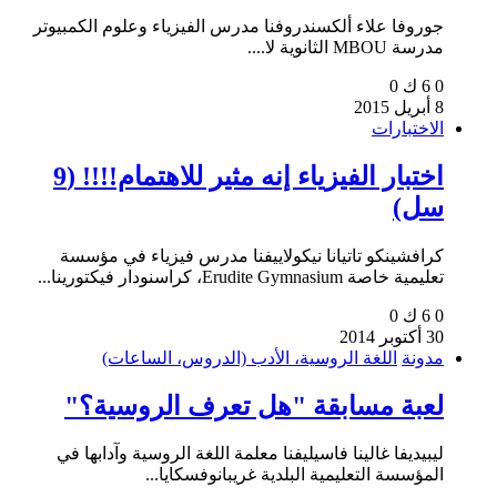
جوروفا علاء ألكسندروفنا مدرس الفيزياء وعلوم الكمبيوتر
مدرسة MBOU الثانوية لا....
0
6 ك
0
8 أبريل 2015
الاختبارات
اختبار الفيزياء إنه مثير للاهتمام!!!! (9
سل)
كرافشينكو تاتيانا نيكولاييفنا مدرس فيزياء في مؤسسة
تعليمية خاصة Erudite Gymnasium، كراسنودار فيكتورينا...
0
6 ك
0
30 أكتوبر 2014
مدونة
اللغة الروسية، الأدب (الدروس، الساعات)
لعبة مسابقة "هل تعرف الروسية؟"
ليبيديفا غالينا فاسيليفنا معلمة اللغة الروسية وآدابها في
المؤسسة التعليمية البلدية غريبانوفسكايا...