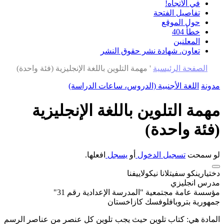
في الاتجاه!
تفاصيل الفتحة
حول الموقع
خطأ 404
المعلنين
تعاون. شهادة نشر حقوق النشر
الصفحة الرئيسية
'
مهمة التلوين باللغة الإنجليزية (فئة واحدة)
مدونة
اللغة الأجنبية (الدروس، ساعات الدراسة)
مهمة التلوين باللغة الإنجليزية
(فئة واحدة)
لو سمحت
تسجيل الدخول
أو
يسجل
افعلها.
دختيارينكو سفيتلانا نيكولاييفنا
مدرس انجليزي
مؤسسة عامة مجتمعية "المدرسة الإعدادية رقم 31"
جمهورية بتروبافلوفسك كازاخستان
المادة هي: كتاب تلوين حيث يجب تلوين كل عنصر من عناصر الرسم