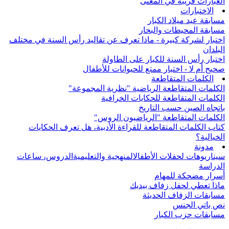
العبارات قريبة في المعنى
الاختبارات
مسابقة عيد ميلاد الكبار
مسابقة المحيطات والبحار
اختبار لشركة كبيرة - ماذا تعرف عن تقاليد رأس السنة في مختلف
البلدان
اختبار رأس السنة للكبار على الطاولة
صحيح أم لا - اختبار ممتع للحيوانات للأطفال
الكلمات المتقاطعة
الكلمات المتقاطعة الرياضية "نظرية المجموعة"
الكلمات المتقاطعة للحكايات الخرافية
باتجاه الصين حسب التاريخ
الكلمات المتقاطعة "الرياضيون الروس"
كتاب الكلمات المتقاطعة للقراءة الأدبية، هل تعرف الحكايات
الخيالية؟
مدونة
سيناريوهات لحفلات الأطفال
المنهجية والتعليمية
الدروس، ساعات
الدراسة
أسرار مضحكة للمهام
ماذا تعطي لحفل زفاف بيديك
مسابقات الزفاف الحديثة
نص باتي الجنس
مسابقات حزب الكبار