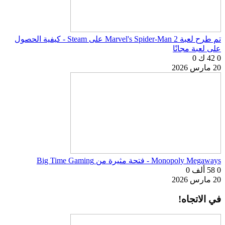
تم طرح لعبة Marvel's Spider-Man 2 على Steam - كيفية الحصول
على لعبة مجانًا
0
42 ك
0
20 مارس 2026
Monopoly Megaways - فتحة مثيرة من Big Time Gaming
0
58 ألف
0
20 مارس 2026
في الاتجاه!