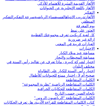
الألغاز القديمة المثيرة للاهتمام للأذكى
الألغاز باللغة الإنجليزية عن الحيوانات
التفكير
الألغاز
تدريب الانتباه
الفسيفساء الرياضية
سرعة التفكير
التفكير
المنطقي
يوم المعرفة
العثور على نمط
كل لعبة كريكيت تعرف مجموعتك القطبية
إزالة غير ضرورية
العبارات قريبة في المعنى
الاختبارات
مسابقة عيد ميلاد الكبار
مسابقة المحيطات والبحار
اختبار لشركة كبيرة - ماذا تعرف عن تقاليد رأس السنة في
مختلف البلدان
اختبار رأس السنة للكبار على الطاولة
صحيح أم لا - اختبار ممتع للحيوانات للأطفال
الكلمات المتقاطعة
الكلمات المتقاطعة الرياضية "نظرية المجموعة"
الكلمات المتقاطعة للحكايات الخرافية
باتجاه الصين حسب التاريخ
الكلمات المتقاطعة "الرياضيون الروس"
كتاب الكلمات المتقاطعة للقراءة الأدبية، هل تعرف الحكايات