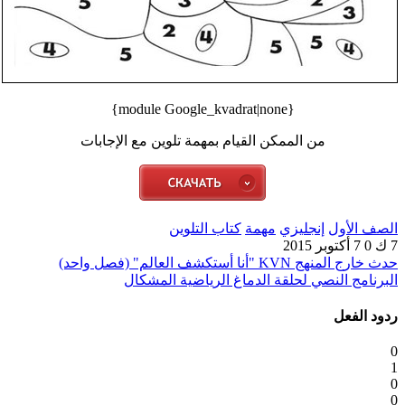
{module Google_kvadrat|none}
من الممكن القيام بمهمة تلوين مع الإجابات
الصف الأول
إنجليزي
مهمة
كتاب التلوين
7 ك
0
7 أكتوبر 2015
حدث خارج المنهج KVN "أنا أستكشف العالم" (فصل واحد)
البرنامج النصي لحلقة الدماغ الرياضية المشكال
ردود الفعل
0
1
0
0