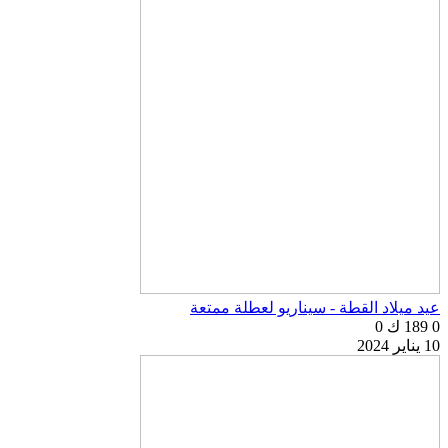
عيد ميلاد القطة - سيناريو لعطلة ممتعة
0
189 ك
0
10 يناير 2024