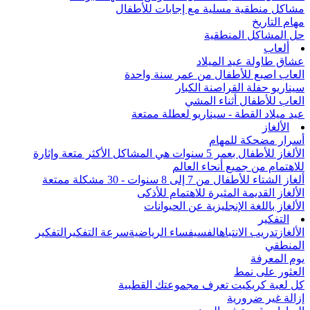
مشاكل منطقية مسلية مع إجابات للأطفال
مهام التاريخ
حل المشاكل المنطقية
ألعاب
عشاق طاولة عيد الميلاد
العاب اصبع للأطفال من عمر سنة واحدة
سيناريو حفلة القراصنة الكبار
العاب للأطفال أثناء المشي
عيد ميلاد القطة - سيناريو لعطلة ممتعة
الألغاز
أسرار مضحكة للمهام
الألغاز للأطفال بعمر 5 سنوات هي المشاكل الأكثر متعة وإثارة
للاهتمام من جميع أنحاء العالم
ألغاز الشتاء للأطفال من 7 إلى 8 سنوات - 30 مشكلة ممتعة
الألغاز القديمة المثيرة للاهتمام للأذكى
الألغاز باللغة الإنجليزية عن الحيوانات
التفكير
الألغاز
تدريب الانتباه
الفسيفساء الرياضية
سرعة التفكير
التفكير
المنطقي
يوم المعرفة
العثور على نمط
كل لعبة كريكيت تعرف مجموعتك القطبية
إزالة غير ضرورية