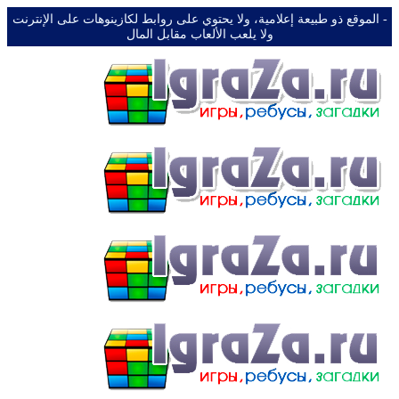
-️ الموقع ذو طبيعة إعلامية، ولا يحتوي على روابط لكازينوهات على الإنترنت
ولا يلعب الألعاب مقابل المال