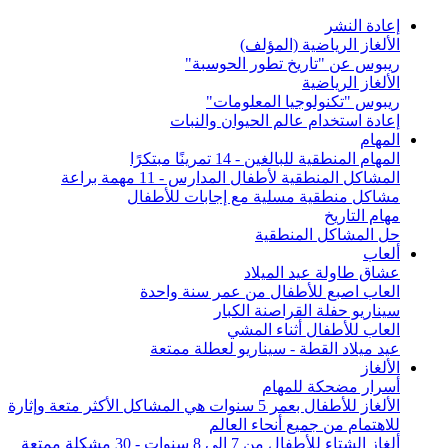
إعادة النشر
الألغاز الرياضية (المؤلف)
ريبوس عن "تاريخ تطور الحوسبة"
الألغاز الرياضية
ريبوس "تكنولوجيا المعلومات"
إعادة استخدام عالم الحيوان والنبات
المهام
المهام المنطقية للبالغين - 14 تمرينًا مبتكرًا
المشاكل المنطقية لأطفال المدارس - 11 مهمة براعة
مشاكل منطقية مسلية مع إجابات للأطفال
مهام التاريخ
حل المشاكل المنطقية
ألعاب
عشاق طاولة عيد الميلاد
العاب اصبع للأطفال من عمر سنة واحدة
سيناريو حفلة القراصنة الكبار
العاب للأطفال أثناء المشي
عيد ميلاد القطة - سيناريو لعطلة ممتعة
الألغاز
أسرار مضحكة للمهام
الألغاز للأطفال بعمر 5 سنوات هي المشاكل الأكثر متعة وإثارة
للاهتمام من جميع أنحاء العالم
ألغاز الشتاء للأطفال من 7 إلى 8 سنوات - 30 مشكلة ممتعة