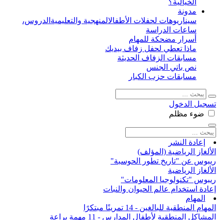
الخيالية؟
مدونة
سيناريوهات لحفلات الأطفال
المنهجية والتعليمية
الدروس،
ساعات الدراسة
أسرار مضحكة للمهام
ماذا تعطي لحفل زفاف بيديك
مسابقات الزفاف الحديثة
نص باتي الجنس
مسابقات حزب الكبار
تسجيل الدخول
ضوء
مظلم
إعادة النشر
الألغاز الرياضية (المؤلف)
ريبوس عن "تاريخ تطور الحوسبة"
الألغاز الرياضية
ريبوس "تكنولوجيا المعلومات"
إعادة استخدام عالم الحيوان والنبات
المهام
المهام المنطقية للبالغين - 14 تمرينًا مبتكرًا
المشاكل المنطقية لأطفال المدارس - 11 مهمة براعة