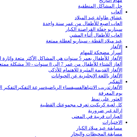
مهام التاريخ
حل المشاكل المنطقية
ألعاب
عشاق طاولة عيد الميلاد
العاب اصبع للأطفال من عمر سنة واحدة
سيناريو حفلة القراصنة الكبار
العاب للأطفال أثناء المشي
عيد ميلاد القطة - سيناريو لعطلة ممتعة
الألغاز
أسرار مضحكة للمهام
الألغاز للأطفال بعمر 5 سنوات هي المشاكل الأكثر متعة وإثارة للاهتمام من جميع أنحاء العالم
ألغاز الشتاء للأطفال من عمر 7 إلى 8 سنوات - 30 مشكلة ممتعة
الألغاز القديمة المثيرة للاهتمام للأذكى
الألغاز باللغة الإنجليزية عن الحيوانات
التفكير
الألغاز
تدريب الانتباه
الفسيفساء الرياضية
سرعة التفكير
التفكير 
يوم المعرفة
العثور على نمط
كل لعبة كريكيت تعرف مجموعتك القطبية
إزالة غير ضرورية
العبارات قريبة في المعنى
الاختبارات
مسابقة عيد ميلاد الكبار
مسابقة المحيطات والبحار