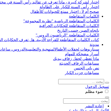
اختبار لشركة كبيرة - ماذا تعرف عن تقاليد رأس السنة في مختل
اختبار رأس السنة للكبار على الطاولة
صحيح أم لا - اختبار ممتع للحيوانات للأطفال
الكلمات المتقاطعة
الكلمات المتقاطعة الرياضية "نظرية المجموعة"
الكلمات المتقاطعة للحكايات الخرافية
باتجاه الصين حسب التاريخ
الكلمات المتقاطعة "الرياضيون الروس"
كتاب الكلمات المتقاطعة للقراءة الأدبية، هل تعرف الحكايات الخ
مدونة
سيناريوهات لحفلات الأطفال
المنهجية والتعليمية
الدروس، ساعات 
أسرار مضحكة للمهام
ماذا تعطي لحفل زفاف بيديك
مسابقات الزفاف الحديثة
نص باتي الجنس
مسابقات حزب الكبار
تسجيل الدخول
ضوء
مظلم
إعادة النشر
الألغاز الرياضية (المؤلف)