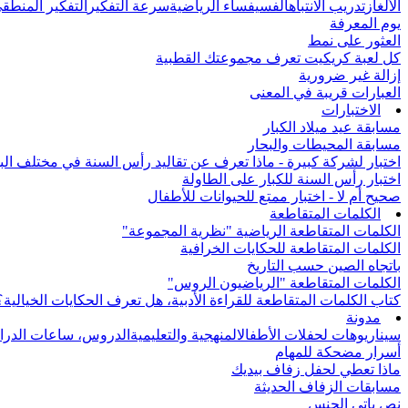
الألغاز
تدريب الانتباه
الفسيفساء الرياضية
سرعة التفكير
التفكير المنطق
يوم المعرفة
العثور على نمط
كل لعبة كريكيت تعرف مجموعتك القطبية
إزالة غير ضرورية
العبارات قريبة في المعنى
الاختبارات
مسابقة عيد ميلاد الكبار
مسابقة المحيطات والبحار
اختبار لشركة كبيرة - ماذا تعرف عن تقاليد رأس السنة في مختلف الب
اختبار رأس السنة للكبار على الطاولة
صحيح أم لا - اختبار ممتع للحيوانات للأطفال
الكلمات المتقاطعة
الكلمات المتقاطعة الرياضية "نظرية المجموعة"
الكلمات المتقاطعة للحكايات الخرافية
باتجاه الصين حسب التاريخ
الكلمات المتقاطعة "الرياضيون الروس"
كتاب الكلمات المتقاطعة للقراءة الأدبية، هل تعرف الحكايات الخيالية؟
مدونة
سيناريوهات لحفلات الأطفال
المنهجية والتعليمية
الدروس، ساعات الدرا
أسرار مضحكة للمهام
ماذا تعطي لحفل زفاف بيديك
مسابقات الزفاف الحديثة
نص باتي الجنس