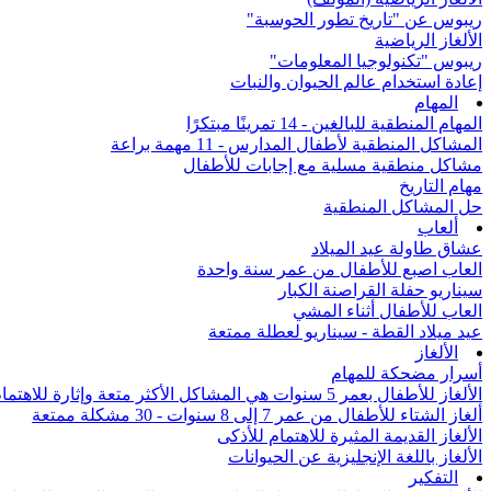
ريبوس عن "تاريخ تطور الحوسبة"
الألغاز الرياضية
ريبوس "تكنولوجيا المعلومات"
إعادة استخدام عالم الحيوان والنبات
المهام
المهام المنطقية للبالغين - 14 تمرينًا مبتكرًا
المشاكل المنطقية لأطفال المدارس - 11 مهمة براعة
مشاكل منطقية مسلية مع إجابات للأطفال
مهام التاريخ
حل المشاكل المنطقية
ألعاب
عشاق طاولة عيد الميلاد
العاب اصبع للأطفال من عمر سنة واحدة
سيناريو حفلة القراصنة الكبار
العاب للأطفال أثناء المشي
عيد ميلاد القطة - سيناريو لعطلة ممتعة
الألغاز
أسرار مضحكة للمهام
الألغاز للأطفال بعمر 5 سنوات هي المشاكل الأكثر متعة وإثارة للاهتمام من جميع أنحاء العالم
ألغاز الشتاء للأطفال من عمر 7 إلى 8 سنوات - 30 مشكلة ممتعة
الألغاز القديمة المثيرة للاهتمام للأذكى
الألغاز باللغة الإنجليزية عن الحيوانات
التفكير