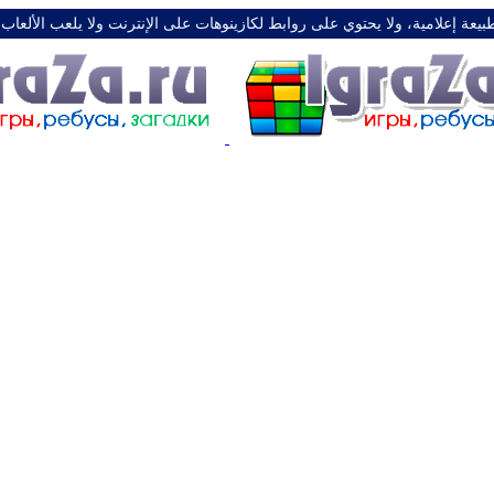
طبيعة إعلامية، ولا يحتوي على روابط لكازينوهات على الإنترنت ولا يلعب الألعاب