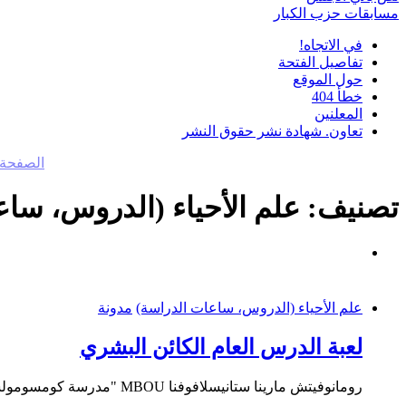
مسابقات حزب الكبار
في الاتجاه!
تفاصيل الفتحة
حول الموقع
خطأ 404
المعلنين
تعاون. شهادة نشر حقوق النشر
الصفحة 
تصنيف:
علم الأحياء (الدروس، ساع
علم الأحياء (الدروس، ساعات الدراسة)
مدونة
لعبة الدرس العام الكائن البشري
رومانوفيتش مارينا ستانيسلافوفنا MBOU "مدرسة كومسومولسكايا رقم 2 الثانوية" إقليم ألتاي، بافلوفسكي...