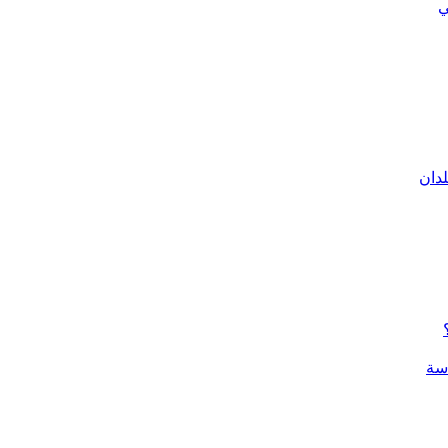
ي
لدان
سة