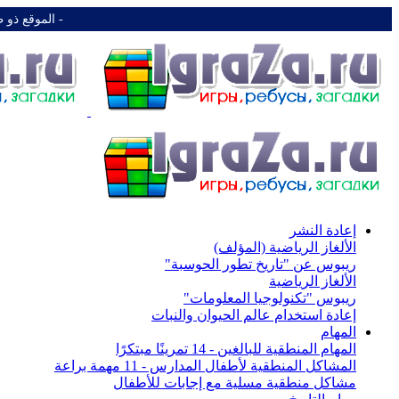
-️ الموقع ذو 
إعادة النشر
الألغاز الرياضية (المؤلف)
ريبوس عن "تاريخ تطور الحوسبة"
الألغاز الرياضية
ريبوس "تكنولوجيا المعلومات"
إعادة استخدام عالم الحيوان والنبات
المهام
المهام المنطقية للبالغين - 14 تمرينًا مبتكرًا
المشاكل المنطقية لأطفال المدارس - 11 مهمة براعة
مشاكل منطقية مسلية مع إجابات للأطفال