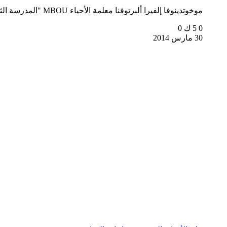
موخوتدينوفا إلفيرا ألبرتوفنا معلمة الأحياء MBOU "المدرسة الثانوية رقم 169"...
0
5 ك
0
30 مارس 2014