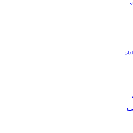
ي
لدان
سة