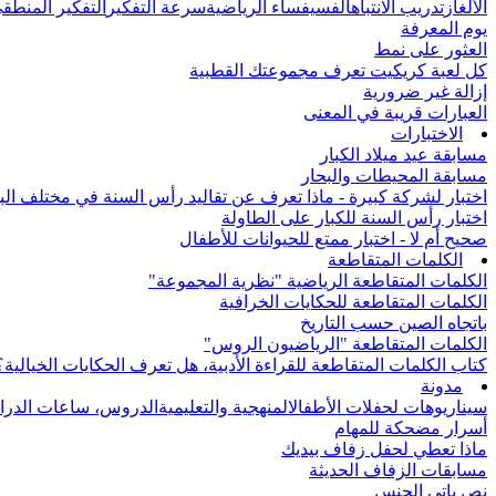
الألغاز
تدريب الانتباه
الفسيفساء الرياضية
سرعة التفكير
التفكير المنطق
يوم المعرفة
العثور على نمط
كل لعبة كريكيت تعرف مجموعتك القطبية
إزالة غير ضرورية
العبارات قريبة في المعنى
الاختبارات
مسابقة عيد ميلاد الكبار
مسابقة المحيطات والبحار
اختبار لشركة كبيرة - ماذا تعرف عن تقاليد رأس السنة في مختلف الب
اختبار رأس السنة للكبار على الطاولة
صحيح أم لا - اختبار ممتع للحيوانات للأطفال
الكلمات المتقاطعة
الكلمات المتقاطعة الرياضية "نظرية المجموعة"
الكلمات المتقاطعة للحكايات الخرافية
باتجاه الصين حسب التاريخ
الكلمات المتقاطعة "الرياضيون الروس"
كتاب الكلمات المتقاطعة للقراءة الأدبية، هل تعرف الحكايات الخيالية؟
مدونة
سيناريوهات لحفلات الأطفال
المنهجية والتعليمية
الدروس، ساعات الدرا
أسرار مضحكة للمهام
ماذا تعطي لحفل زفاف بيديك
مسابقات الزفاف الحديثة
نص باتي الجنس