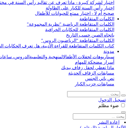
اختبار لشركة كبيرة - ماذا تعرف عن تقاليد رأس السنة في مختل
اختبار رأس السنة للكبار على الطاولة
صحيح أم لا - اختبار ممتع للحيوانات للأطفال
الكلمات المتقاطعة
الكلمات المتقاطعة الرياضية "نظرية المجموعة"
الكلمات المتقاطعة للحكايات الخرافية
باتجاه الصين حسب التاريخ
الكلمات المتقاطعة "الرياضيون الروس"
كتاب الكلمات المتقاطعة للقراءة الأدبية، هل تعرف الحكايات الخ
مدونة
سيناريوهات لحفلات الأطفال
المنهجية والتعليمية
الدروس، ساعات 
أسرار مضحكة للمهام
ماذا تعطي لحفل زفاف بيديك
مسابقات الزفاف الحديثة
نص باتي الجنس
مسابقات حزب الكبار
تسجيل الدخول
ضوء
مظلم
إعادة النشر
الألغاز الرياضية (المؤلف)