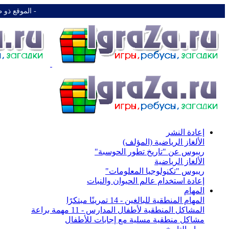
-️ الموقع ذو 
إعادة النشر
الألغاز الرياضية (المؤلف)
ريبوس عن "تاريخ تطور الحوسبة"
الألغاز الرياضية
ريبوس "تكنولوجيا المعلومات"
إعادة استخدام عالم الحيوان والنبات
المهام
المهام المنطقية للبالغين - 14 تمرينًا مبتكرًا
المشاكل المنطقية لأطفال المدارس - 11 مهمة براعة
مشاكل منطقية مسلية مع إجابات للأطفال