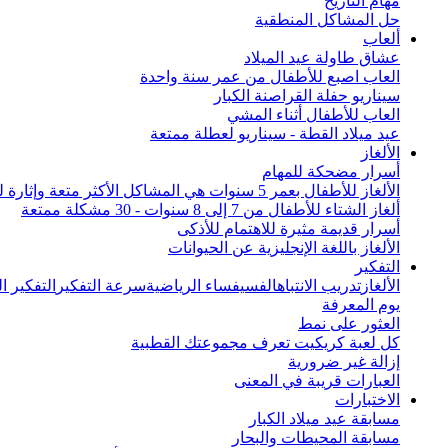
مهام التاريخ
حل المشاكل المنطقية
ألعاب
عشاق طاولة عيد الميلاد
العاب اصبع للأطفال من عمر سنة واحدة
سيناريو حفلة القراصنة الكبار
العاب للأطفال أثناء المشي
عيد ميلاد القطة - سيناريو لعطلة ممتعة
الألغاز
أسرار مضحكة للمهام
الألغاز للأطفال بعمر 5 سنوات هي المشاكل الأكثر متعة وإثارة للاهتمام من جميع أنحاء العالم
ألغاز الشتاء للأطفال من 7 إلى 8 سنوات - 30 مشكلة ممتعة
أسرار قديمة مثيرة للاهتمام للأذكى
الألغاز باللغة الإنجليزية عن الحيوانات
التفكير
الألغاز
تدريب الانتباه
الفسيفساء الرياضية
سرعة التفكير
التفكير 
يوم المعرفة
العثور على نمط
كل لعبة كريكيت تعرف مجموعتك القطبية
إزالة غير ضرورية
العبارات قريبة في المعنى
الاختبارات
مسابقة عيد ميلاد الكبار
مسابقة المحيطات والبحار