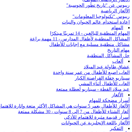
ريبوس عن "تاريخ تطور الحوسبة"
الألغاز الرياضية
ريبوس "تكنولوجيا المعلومات"
إعادة استخدام عالم الحيوان والنبات
المهام
المهام المنطقية للبالغين - 14 تمرينًا مبتكرًا
المشاكل المنطقية لأطفال المدارس - 11 مهمة براعة
مشاكل منطقية مسلية مع إجابات للأطفال
مهام التاريخ
حل المشاكل المنطقية
ألعاب
عشاق طاولة عيد الميلاد
العاب اصبع للأطفال من عمر سنة واحدة
سيناريو حفلة القراصنة الكبار
العاب للأطفال أثناء المشي
عيد ميلاد القطة - سيناريو لعطلة ممتعة
الألغاز
أسرار مضحكة للمهام
الألغاز للأطفال بعمر 5 سنوات هي المشاكل الأكثر متعة وإثارة للاهتمام من جميع أنحاء العالم
ألغاز الشتاء للأطفال من 7 إلى 8 سنوات - 30 مشكلة ممتعة
أسرار قديمة مثيرة للاهتمام للأذكى
الألغاز باللغة الإنجليزية عن الحيوانات
التفكير