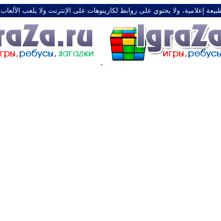
طبيعة إعلامية، ولا يحتوي على روابط لكازينوهات على الإنترنت ولا يلعب الألعاب