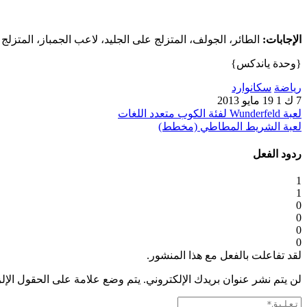
الإجابات:
الطائر، الجولف، المتزلج على الجليد، لاعب الجمباز، المتزلج
{وحدة ياندكس}
رياضة
سكانوارد
7 ك
1
19 مايو 2013
لعبة Wunderfeld لفئة الكوب متعدد اللغات
لعبة الشريط المطاطي (مخطط)
ردود الفعل
1
1
0
0
0
0
لقد تفاعلت بالفعل مع هذا المنشور.
لن يتم نشر عنوان بريدك الإلكتروني.
يتم وضع علامة على الحقول الإل