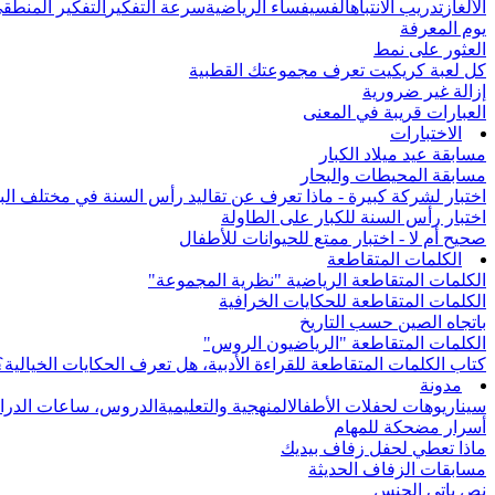
الألغاز
تدريب الانتباه
الفسيفساء الرياضية
سرعة التفكير
التفكير المنطق
يوم المعرفة
العثور على نمط
كل لعبة كريكيت تعرف مجموعتك القطبية
إزالة غير ضرورية
العبارات قريبة في المعنى
الاختبارات
مسابقة عيد ميلاد الكبار
مسابقة المحيطات والبحار
اختبار لشركة كبيرة - ماذا تعرف عن تقاليد رأس السنة في مختلف الب
اختبار رأس السنة للكبار على الطاولة
صحيح أم لا - اختبار ممتع للحيوانات للأطفال
الكلمات المتقاطعة
الكلمات المتقاطعة الرياضية "نظرية المجموعة"
الكلمات المتقاطعة للحكايات الخرافية
باتجاه الصين حسب التاريخ
الكلمات المتقاطعة "الرياضيون الروس"
كتاب الكلمات المتقاطعة للقراءة الأدبية، هل تعرف الحكايات الخيالية؟
مدونة
سيناريوهات لحفلات الأطفال
المنهجية والتعليمية
الدروس، ساعات الدرا
أسرار مضحكة للمهام
ماذا تعطي لحفل زفاف بيديك
مسابقات الزفاف الحديثة
نص باتي الجنس