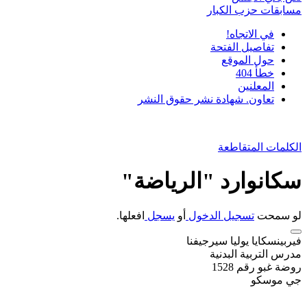
مسابقات حزب الكبار
في الاتجاه!
تفاصيل الفتحة
حول الموقع
خطأ 404
المعلنين
تعاون. شهادة نشر حقوق النشر
الكلمات المتقاطعة
سكانوارد "الرياضة"
لو سمحت
تسجيل الدخول
أو
يسجل
افعلها.
فيربينسكايا يوليا سيرجيفنا
مدرس التربية البدنية
روضة غبو رقم 1528
جي موسكو