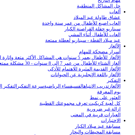
مهام التاريخ
حل المشاكل المنطقية
ألعاب
عشاق طاولة عيد الميلاد
العاب اصبع للأطفال من عمر سنة واحدة
سيناريو حفلة القراصنة الكبار
العاب للأطفال أثناء المشي
عيد ميلاد القطة - سيناريو لعطلة ممتعة
الألغاز
أسرار مضحكة للمهام
الألغاز للأطفال بعمر 5 سنوات هي المشاكل الأكثر متعة وإثارة للاهتمام من جميع أنحاء العالم
ألغاز الشتاء للأطفال من عمر 7 إلى 8 سنوات - 30 مشكلة ممتعة
الألغاز القديمة المثيرة للاهتمام للأذكى
الألغاز باللغة الإنجليزية عن الحيوانات
التفكير
الألغاز
تدريب الانتباه
الفسيفساء الرياضية
سرعة التفكير
التفكير 
يوم المعرفة
العثور على نمط
كل لعبة كريكيت تعرف مجموعتك القطبية
إزالة غير ضرورية
العبارات قريبة في المعنى
الاختبارات
مسابقة عيد ميلاد الكبار
مسابقة المحيطات والبحار