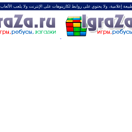
طبيعة إعلامية، ولا يحتوي على روابط لكازينوهات على الإنترنت ولا يلعب الألعاب