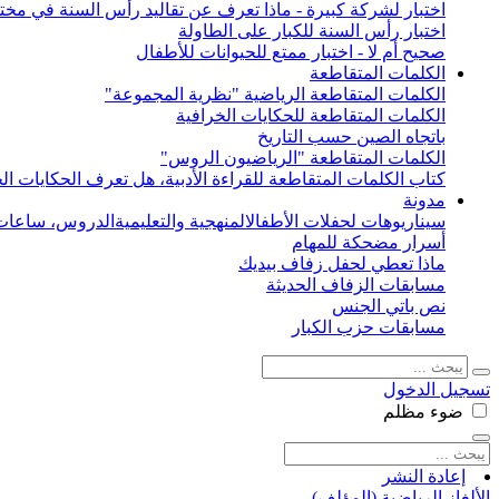
اختبار لشركة كبيرة - ماذا تعرف عن تقاليد رأس السنة في مختل
اختبار رأس السنة للكبار على الطاولة
صحيح أم لا - اختبار ممتع للحيوانات للأطفال
الكلمات المتقاطعة
الكلمات المتقاطعة الرياضية "نظرية المجموعة"
الكلمات المتقاطعة للحكايات الخرافية
باتجاه الصين حسب التاريخ
الكلمات المتقاطعة "الرياضيون الروس"
كتاب الكلمات المتقاطعة للقراءة الأدبية، هل تعرف الحكايات الخ
مدونة
سيناريوهات لحفلات الأطفال
المنهجية والتعليمية
الدروس، ساعات 
أسرار مضحكة للمهام
ماذا تعطي لحفل زفاف بيديك
مسابقات الزفاف الحديثة
نص باتي الجنس
مسابقات حزب الكبار
تسجيل الدخول
ضوء
مظلم
إعادة النشر
الألغاز الرياضية (المؤلف)