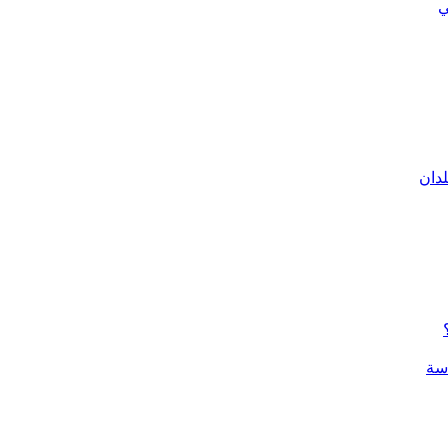
ي
لدان
سة