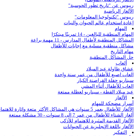
ريبوس عن "تاريخ تطور الحوسبة"
الألغاز الرياضية
ريبوس "تكنولوجيا المعلومات"
إعادة استخدام عالم الحيوان والنبات
المهام
المهام المنطقية للبالغين - 14 تمرينًا مبتكرًا
المشاكل المنطقية لأطفال المدارس - 11 مهمة براعة
مشاكل منطقية مسلية مع إجابات للأطفال
مهام التاريخ
حل المشاكل المنطقية
ألعاب
عشاق طاولة عيد الميلاد
العاب اصبع للأطفال من عمر سنة واحدة
سيناريو حفلة القراصنة الكبار
العاب للأطفال أثناء المشي
عيد ميلاد القطة - سيناريو لعطلة ممتعة
الألغاز
أسرار مضحكة للمهام
الألغاز للأطفال بعمر 5 سنوات هي المشاكل الأكثر متعة وإثارة للاهتمام من جميع أنحاء العالم
ألغاز الشتاء للأطفال من عمر 7 إلى 8 سنوات - 30 مشكلة ممتعة
الألغاز القديمة المثيرة للاهتمام للأذكى
الألغاز باللغة الإنجليزية عن الحيوانات
التفكير