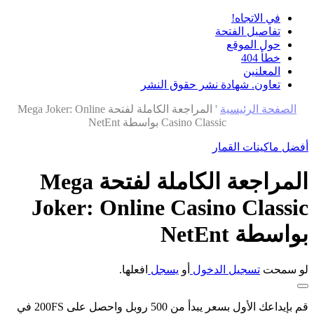
في الاتجاه!
تفاصيل الفتحة
حول الموقع
خطأ 404
المعلنين
تعاون. شهادة نشر حقوق النشر
الصفحة الرئيسية
'
المراجعة الكاملة لفتحة Mega Joker: Online
Casino Classic بواسطة NetEnt
أفضل ماكينات القمار
المراجعة الكاملة لفتحة Mega
Joker: Online Casino Classic
بواسطة NetEnt
لو سمحت
تسجيل الدخول
أو
يسجل
افعلها.
قم بإيداعك الأول بسعر يبدأ من 500 روبل واحصل على 200FS في