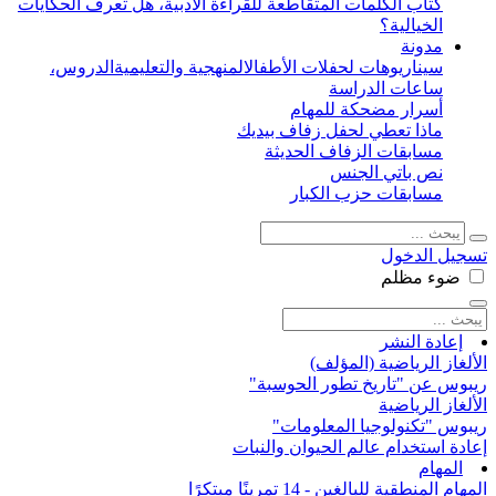
كتاب الكلمات المتقاطعة للقراءة الأدبية، هل تعرف الحكايات
الخيالية؟
مدونة
سيناريوهات لحفلات الأطفال
المنهجية والتعليمية
الدروس،
ساعات الدراسة
أسرار مضحكة للمهام
ماذا تعطي لحفل زفاف بيديك
مسابقات الزفاف الحديثة
نص باتي الجنس
مسابقات حزب الكبار
تسجيل الدخول
ضوء
مظلم
إعادة النشر
الألغاز الرياضية (المؤلف)
ريبوس عن "تاريخ تطور الحوسبة"
الألغاز الرياضية
ريبوس "تكنولوجيا المعلومات"
إعادة استخدام عالم الحيوان والنبات
المهام
المهام المنطقية للبالغين - 14 تمرينًا مبتكرًا