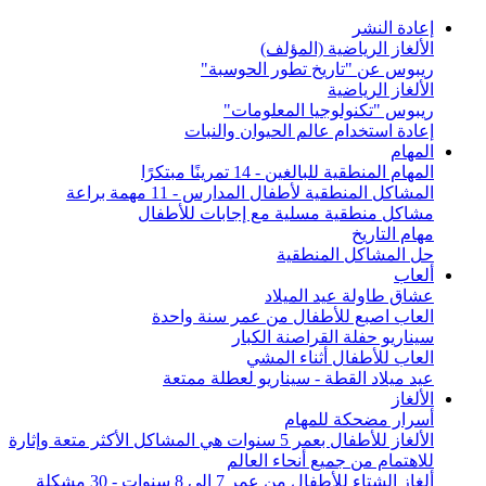
إعادة النشر
الألغاز الرياضية (المؤلف)
ريبوس عن "تاريخ تطور الحوسبة"
الألغاز الرياضية
ريبوس "تكنولوجيا المعلومات"
إعادة استخدام عالم الحيوان والنبات
المهام
المهام المنطقية للبالغين - 14 تمرينًا مبتكرًا
المشاكل المنطقية لأطفال المدارس - 11 مهمة براعة
مشاكل منطقية مسلية مع إجابات للأطفال
مهام التاريخ
حل المشاكل المنطقية
ألعاب
عشاق طاولة عيد الميلاد
العاب اصبع للأطفال من عمر سنة واحدة
سيناريو حفلة القراصنة الكبار
العاب للأطفال أثناء المشي
عيد ميلاد القطة - سيناريو لعطلة ممتعة
الألغاز
أسرار مضحكة للمهام
الألغاز للأطفال بعمر 5 سنوات هي المشاكل الأكثر متعة وإثارة
للاهتمام من جميع أنحاء العالم
ألغاز الشتاء للأطفال من عمر 7 إلى 8 سنوات - 30 مشكلة