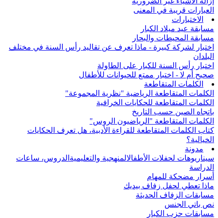
إزالة الأشياء غير الضرورية
العبارات قريبة في المعنى
الاختبارات
مسابقة عيد ميلاد الكبار
مسابقة المحيطات والبحار
اختبار لشركة كبيرة - ماذا تعرف عن تقاليد رأس السنة في مختلف
البلدان
اختبار رأس السنة للكبار على الطاولة
صحيح أم لا - اختبار ممتع للحيوانات للأطفال
الكلمات المتقاطعة
الكلمات المتقاطعة الرياضية "نظرية المجموعة"
الكلمات المتقاطعة للحكايات الخرافية
باتجاه الصين حسب التاريخ
الكلمات المتقاطعة "الرياضيون الروس"
كتاب الكلمات المتقاطعة للقراءة الأدبية، هل تعرف الحكايات
الخيالية؟
مدونة
سيناريوهات لحفلات الأطفال
المنهجية والتعليمية
الدروس، ساعات
الدراسة
أسرار مضحكة للمهام
ماذا تعطي لحفل زفاف بيديك
مسابقات الزفاف الحديثة
نص باتي الجنس
مسابقات حزب الكبار