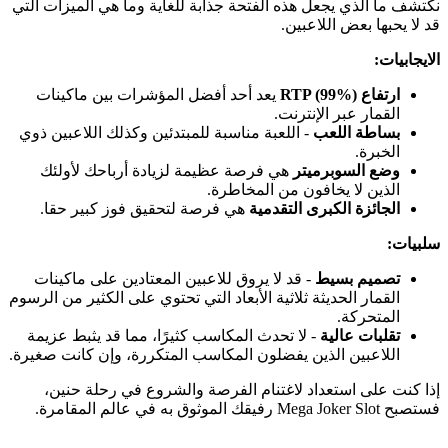
نكتشف ما الذي يجعل هذه الفتحة جذابة للغاية وما هي الميزات التي
قد لا يحبها بعض اللاعبين.
الايجابيات:
ارتفاع RTP (99%)
يعد أحد أفضل المؤشرات بين ماكينات
القمار عبر الإنترنت.
بساطة اللعب
- اللعبة مناسبة للمبتدئين وكذلك اللاعبين ذوي
الخبرة.
وضع السوبرميتر
هي فرصة عظيمة لزيادة أرباحك لأولئك
الذين لا يخافون من المخاطرة.
الجائزة الكبرى التقدمية
هي فرصة لتحقيق فوز كبير حقا.
سلبيات:
تصميم بسيط
- قد لا يروق للاعبين المعتادين على ماكينات
القمار الحديثة ثلاثية الأبعاد التي تحتوي على الكثير من الرسوم
المتحركة.
تقلبات عالية
- لا تحدث المكاسب كثيرًا، مما قد يثبط عزيمة
اللاعبين الذين يفضلون المكاسب المتكررة، وإن كانت صغيرة.
إذا كنت على استعداد لاغتنام الفرصة والشروع في رحلة حنين،
فستصبح Mega Joker Slot رفيقك الموثوق به في عالم المقامرة.