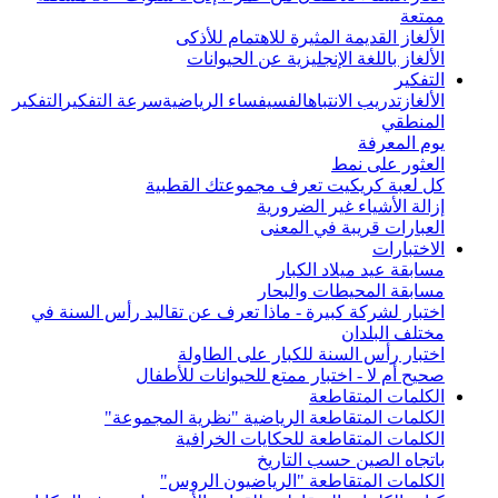
ممتعة
الألغاز القديمة المثيرة للاهتمام للأذكى
الألغاز باللغة الإنجليزية عن الحيوانات
التفكير
الألغاز
تدريب الانتباه
الفسيفساء الرياضية
سرعة التفكير
التفكير
المنطقي
يوم المعرفة
العثور على نمط
كل لعبة كريكيت تعرف مجموعتك القطبية
إزالة الأشياء غير الضرورية
العبارات قريبة في المعنى
الاختبارات
مسابقة عيد ميلاد الكبار
مسابقة المحيطات والبحار
اختبار لشركة كبيرة - ماذا تعرف عن تقاليد رأس السنة في
مختلف البلدان
اختبار رأس السنة للكبار على الطاولة
صحيح أم لا - اختبار ممتع للحيوانات للأطفال
الكلمات المتقاطعة
الكلمات المتقاطعة الرياضية "نظرية المجموعة"
الكلمات المتقاطعة للحكايات الخرافية
باتجاه الصين حسب التاريخ
الكلمات المتقاطعة "الرياضيون الروس"