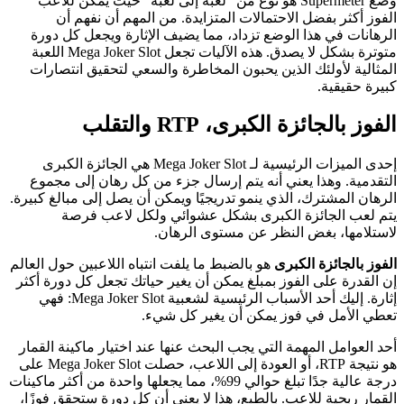
وضع Supermeter هو نوع من "لعبة إلى لعبة" حيث يمكن للاعب
الفوز أكثر بفضل الاحتمالات المتزايدة. من المهم أن نفهم أن
الرهانات في هذا الوضع تزداد، مما يضيف الإثارة ويجعل كل دورة
متوترة بشكل لا يصدق. هذه الآليات تجعل Mega Joker Slot اللعبة
المثالية لأولئك الذين يحبون المخاطرة والسعي لتحقيق انتصارات
كبيرة حقيقية.
الفوز بالجائزة الكبرى، RTP والتقلب
إحدى الميزات الرئيسية لـ Mega Joker Slot هي الجائزة الكبرى
التقدمية. وهذا يعني أنه يتم إرسال جزء من كل رهان إلى مجموع
الرهان المشترك، الذي ينمو تدريجيًا ويمكن أن يصل إلى مبالغ كبيرة.
يتم لعب الجائزة الكبرى بشكل عشوائي ولكل لاعب فرصة
لاستلامها، بغض النظر عن مستوى الرهان.
الفوز بالجائزة الكبرى
هو بالضبط ما يلفت انتباه اللاعبين حول العالم
إن القدرة على الفوز بمبلغ يمكن أن يغير حياتك تجعل كل دورة أكثر
إثارة. إليك أحد الأسباب الرئيسية لشعبية Mega Joker Slot: فهي
تعطي الأمل في فوز يمكن أن يغير كل شيء.
أحد العوامل المهمة التي يجب البحث عنها عند اختيار ماكينة القمار
هو نتيجة RTP، أو العودة إلى اللاعب، حصلت Mega Joker Slot على
درجة عالية جدًا تبلغ حوالي 99%، مما يجعلها واحدة من أكثر ماكينات
القمار ربحية للاعب. بالطبع، هذا لا يعني أن كل دورة ستحقق فوزًا،