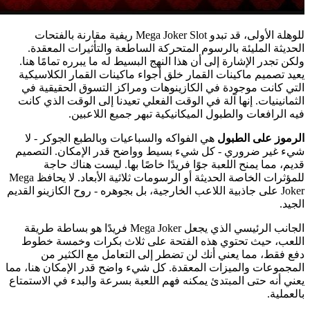
للوهلة الأولى، قد تبدو Mega Joker Slot ريفية مقارنة بالفتحات
الحديثة المليئة بالرسوم المتحركة الساطعة والتأثيرات المعقدة.
ولكن تجدر الإشارة إلى أن هذا النهج البسيط له ما يبرره تمامًا هنا.
يعيد تصميم ماكينات القمار خلق أجواء ماكينات القمار الكلاسيكية
التي كانت موجودة في الكازينوهات ومراكز التسوق الحقيقية في
الثمانينيات. إنها آلة في الوقت الفعلي تعيدنا إلى الوقت الذي كانت
فيه الرافعات والطبول الميكانيكية تبهر جميع اللاعبين.
الرموز على الطبول
هي الفواكه والسباعيات وبالطبع الجوكر - لا
شيء غير ضروري - كل شيء بسيط وواضح قدر الإمكان. التصميم
قديم، مما يمنح اللعبة جوًا فريدًا خاصًا بها. ليست هناك حاجة
للمؤثرات الخاصة الحديثة أو الرسومات ثلاثية الأبعاد. لا يحافظ Mega
Joker على جاذبية اللاعب الخارجية، بل بجوهره - روح الكازينو القديم
الجيد.
الجانب الرئيسي الذي يجعل Mega Joker فريدًا هو بساطة طريقة
اللعب، حيث تحتوي هذه الفتحة على ثلاث بكرات وخمسة خطوط
دفع فقط، مما يعني أنك لن تضطر إلى التعامل مع الكثير من
المجموعات والميزات المعقدة. كل شيء واضح قدر الإمكان هنا، مما
يعني أنه حتى المبتدئ يمكنه فهم اللعبة بسرعة والبدء في الاستمتاع
بالعملية.