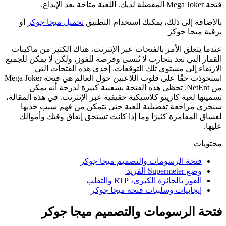
فتحة Mega Joker المفضلة لديك. اللعبة متاحة بعد الإيداع.
بالإضافة إلى ذلك، يمكنك استخدام التطبيق
تحميل ميجا جوكر
أو
برقية ميجا جوكر
عندما يتعلق الأمر بالفتحات عبر الإنترنت، هناك الكثير من ماكينات
القمار التي تعد بتجارب لا تُنسى وفرصة للفوز، ولكن لا يمكن للجميع
الارتقاء إلى مستوى تلك التوقعات. إحدى هذه الفتحات التي
استحوذت حقًا على قلوب اللاعبين حول العالم هي فتحة Mega Joker
من NetEnt. تحظى هذه الفتحة بشعبية كبيرة لدرجة أنه يمكن
تسميتها لعبة كازينو كلاسيكية حقيقية عبر الإنترنت. في هذه المقالة،
سنجري مراجعة تفصيلية للعبة حتى تتمكن من فهم سبب جذبها
لعشاق المقامرة كثيرًا وما إذا كانت تستحق إنفاق وقتك وأموالك
عليها.
محتويات
فتحة الرسومات والتصميم ميجا جوكر
وضع Supermeter الفريد
الفوز بالجائزة الكبرى، RTP والتقلب
إيجابيات وسلبيات فتحة ميجا جوكر
فتحة الرسومات والتصميم ميجا جوكر