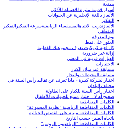
ممتعة
أسرار قديمة مثيرة للاهتمام للأذكى
الألغاز باللغة الإنجليزية عن الحيوانات
التفكير
الألغاز
تدريب الانتباه
الفسيفساء الرياضية
سرعة التفكير
التفكير
المنطقي
يوم المعرفة
العثور على نمط
كل لعبة كريكيت تعرف مجموعتك القطبية
إزالة غير ضرورية
العبارات قريبة في المعنى
الاختبارات
مسابقة عيد ميلاد الكبار
مسابقة المحيطات والبحار
اختبار لشركة كبيرة - ماذا تعرف عن تقاليد رأس السنة في
مختلف البلدان
اختبار رأس السنة للكبار على الطاولة
صحيح أم لا - اختبار ممتع للحيوانات للأطفال
الكلمات المتقاطعة
الكلمات المتقاطعة الرياضية "نظرية المجموعة"
الكلمات المتقاطعة مبنية على القصص الخيالية
باتجاه الصين حسب التاريخ
الكلمات المتقاطعة "الرياضيون الروس"