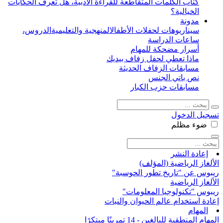
كتاب الكلمات المتقاطعة للقراءة الأدبية، هل تعرف الحكايات
الخيالية؟
مدونة
سيناريوهات لحفلات الأطفال
المنهجية والتعليمية
الدروس،
ساعات الدراسة
أسرار مضحكة للمهام
ماذا تعطي لحفل زفاف بيديك
مسابقات الزفاف الحديثة
نص باتي الجنس
مسابقات حزب الكبار
تسجيل الدخول
ضوء
مظلم
إعادة النشر
الألغاز الرياضية (المؤلف)
ريبوس عن "تاريخ تطور الحوسبة"
الألغاز الرياضية
ريبوس "تكنولوجيا المعلومات"
إعادة استخدام عالم الحيوان والنبات
المهام
المهام المنطقية للبالغين - 14 تمرينًا مبتكرًا