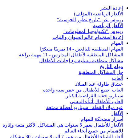
إعادة النشر
الألغاز الرياضية (المؤلف)
ريبوس عن "تاريخ تطور الحوسبة"
الألغاز الرياضية
ريبوس "تكنولوجيا المعلومات"
إعادة استخدام عالم الحيوان والنبات
المهام
المهام المنطقية للبالغين - 14 تمرينًا مبتكرًا
المشاكل المنطقية لأطفال المدارس - 11 مهمة براعة
مشاكل منطقية مسلية مع إجابات للأطفال
مهام التاريخ
حل المشاكل المنطقية
ألعاب
عشاق طاولة عيد الميلاد
العاب اصبع للأطفال من عمر سنة واحدة
سيناريو حفلة القراصنة الكبار
العاب للأطفال أثناء المشي
عيد ميلاد القطة - سيناريو لعطلة ممتعة
الألغاز
أسرار مضحكة للمهام
الألغاز للأطفال بعمر 5 سنوات هي المشاكل الأكثر متعة وإثارة
للاهتمام من جميع أنحاء العالم
ألغاز الشتاء للأطفال من عمر 7 إلى 8 سنوات - 30 مشكلة