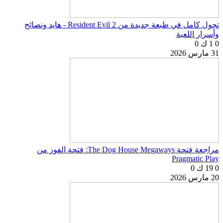
تجول كامل في طبعة جديدة من Resident Evil 2 - هايد ونصائح
وأسرار اللعبة
0
1 ك
0
31 مارس 2026
مراجعة فتحة The Dog House Megaways: فتحة الفوز من
Pragmatic Play
0
19 ك
0
20 مارس 2026