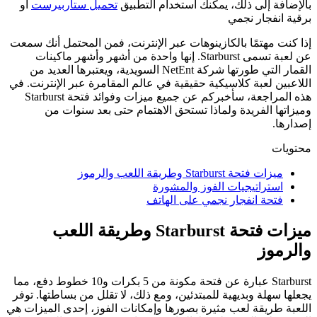
بالإضافة إلى ذلك، يمكنك استخدام التطبيق
تحميل ستاربيرست
أو
برقية انفجار نجمي
إذا كنت مهتمًا بالكازينوهات عبر الإنترنت، فمن المحتمل أنك سمعت
عن لعبة تسمى Starburst. إنها واحدة من أشهر وأشهر ماكينات
القمار التي طورتها شركة NetEnt السويدية، ويعتبرها العديد من
اللاعبين لعبة كلاسيكية حقيقية في عالم المقامرة عبر الإنترنت. في
هذه المراجعة، سأخبركم عن جميع ميزات وفوائد فتحة Starburst
وميزاتها الفريدة ولماذا تستحق الاهتمام حتى بعد سنوات من
إصدارها.
محتويات
ميزات فتحة Starburst وطريقة اللعب والرموز
استراتيجيات الفوز والمشورة
فتحة انفجار نجمي على الهاتف
ميزات فتحة Starburst وطريقة اللعب
والرموز
Starburst عبارة عن فتحة مكونة من 5 بكرات و10 خطوط دفع، مما
يجعلها سهلة وبديهية للمبتدئين، ومع ذلك، لا تقلل من بساطتها. توفر
اللعبة طريقة لعب مثيرة بصورها وإمكانات الفوز، إحدى الميزات هي