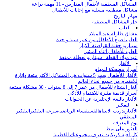
المشاكل المنطقية لأطفال المدارس - 11 مهمة براعة
مشاكل منطقية مسلية مع إجابات للأطفال
مهام التاريخ
حل المشاكل المنطقية
ألعاب
عشاق طاولة عيد الميلاد
العاب اصبع للأطفال من عمر سنة واحدة
سيناريو حفلة القراصنة الكبار
العاب للأطفال أثناء المشي
عيد ميلاد القطة - سيناريو لعطلة ممتعة
الألغاز
أسرار مضحكة للمهام
الألغاز للأطفال بعمر 5 سنوات هي المشاكل الأكثر متعة وإثارة
للاهتمام من جميع أنحاء العالم
ألغاز الشتاء للأطفال من عمر 7 إلى 8 سنوات - 30 مشكلة ممتعة
أسرار قديمة مثيرة للاهتمام للأذكى
الألغاز باللغة الإنجليزية عن الحيوانات
التفكير
الألغاز
تدريب الانتباه
الفسيفساء الرياضية
سرعة التفكير
التفكير
المنطقي
يوم المعرفة
العثور على نمط
كل لعبة كريكيت تعرف مجموعتك القطبية