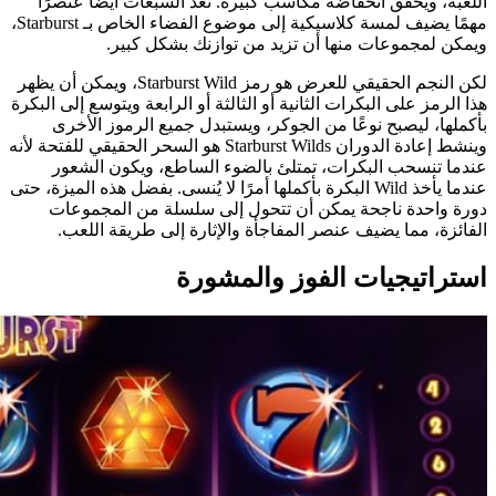
اللعبة، ويحقق انخفاضه مكاسب كبيرة. تعد السبعات أيضًا عنصرًا
مهمًا يضيف لمسة كلاسيكية إلى موضوع الفضاء الخاص بـ Starburst،
ويمكن لمجموعات منها أن تزيد من توازنك بشكل كبير.
لكن النجم الحقيقي للعرض هو رمز Starburst Wild، ويمكن أن يظهر
هذا الرمز على البكرات الثانية أو الثالثة أو الرابعة ويتوسع إلى البكرة
بأكملها، ليصبح نوعًا من الجوكر، ويستبدل جميع الرموز الأخرى
وينشط إعادة الدوران Starburst Wilds هو السحر الحقيقي للفتحة لأنه
عندما تنسحب البكرات، تمتلئ بالضوء الساطع، ويكون الشعور
عندما يأخذ Wild البكرة بأكملها أمرًا لا يُنسى. بفضل هذه الميزة، حتى
دورة واحدة ناجحة يمكن أن تتحول إلى سلسلة من المجموعات
الفائزة، مما يضيف عنصر المفاجأة والإثارة إلى طريقة اللعب.
استراتيجيات الفوز والمشورة