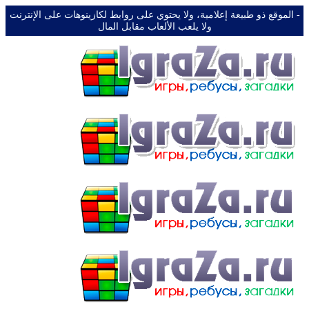
-️ الموقع ذو طبيعة إعلامية، ولا يحتوي على روابط لكازينوهات على الإنترنت
ولا يلعب الألعاب مقابل المال