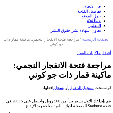
في الاتجاه!
تفاصيل الفتحة
حول الموقع
خطأ 404
المعلنين
تعاون. شهادة نشر حقوق النشر
الصفحة الرئيسية
'
مراجعة فتحة الانفجار النجمي: ماكينة قمار ذات
جو كوني
أفضل ماكينات القمار
مراجعة فتحة الانفجار النجمي:
ماكينة قمار ذات جو كوني
لو سمحت
تسجيل الدخول
أو
يسجل
افعلها.
قم بإيداعك الأول بسعر يبدأ من 500 روبل واحصل على 200FS في
فتحة Starburst المفضلة لديك. اللعبة متاحة بعد الإيداع.