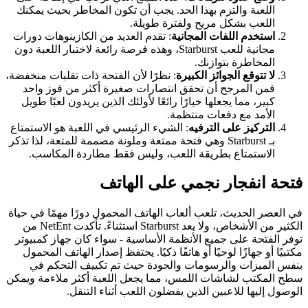
اللعبة والتزم بهذا الحد. يجب أن تكون المخاطر بحيث يمكنك
اللعب بشكل مريح ولفترة طويلة.
استخدم اللفات المجانية
: تقدم العديد من الكازينوهات دورات
مجانية للعب Starburst، وهذه فرصة رائعة لاختبار اللعبة دون
المخاطرة بتوازنك.
لا تتوقع الجوائز الكبيرة
: نظرًا لأن الفتحة ذات تقلبات منخفضة،
فمن المرجح أن تحقق انتصارات صغيرة أكثر من فوز واحد
كبير، مما يجعلها خيارًا رائعًا لأولئك الذين يريدون لعبًا طويل
الأمد مع دفعات منتظمة.
التركيز على الترفيه
: الشيء الرئيسي في اللعبة هو الاستمتاع
بـ Starburst وهي فتحة ممتعة وملونة مصممة للمتعة، لذا تذكر
الاستمتاع بطريقة اللعب، وليس فقط مطاردة المكاسب.
فتحة انفجار نجمي على الهاتف
في العصر الحديث، تلعب ألعاب الهاتف المحمول دورًا مهمًا في حياة
الكثير من الأشخاص، ولا يعد Starburst استثناءً. تأكدت NetEnt من
توفر الفتحة على جميع الأنظمة الأساسية - سواء كان جهاز كمبيوتر
مكتبيًا أو جهازًا لوحيًا أو هاتفًا ذكيًا. يحتفظ إصدار الهاتف المحمول
بنفس الميزات والرسومات والجودة حيث تم تكييف التحكم في
سطح المكتب لشاشات اللمس، مما يجعل اللعبة أكثر ملاءمة ويمكن
الوصول إليها للاعبين الذين يفضلون اللعب أثناء التنقل.