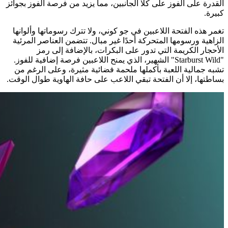
القدرة على الفوز على كلا الجانبين، مما يزيد من فرصة الفوز بجوائز
كبيرة.
تغمر هذه الفتحة اللاعبين في جو كوني، ولا تترك رسوماتها وألوانها
الزاهية ورسومها المتحركة أحدًا غير مبال. تتضمن العناصر المرئية
الأحجار الكريمة التي تدور على البكرات، بالإضافة إلى رمز
"Starburst Wild" الشهير، الذي يمنح اللاعبين فرصة إضافية للفوز.
تشبه جمالية اللعبة بأكملها ملحمة فضائية مثيرة، وعلى الرغم من
بساطتها، إلا أن الفتحة تبقي اللاعب على حافة الهاوية طوال الوقت.