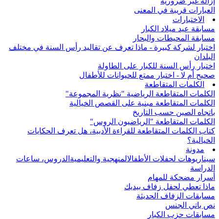
إزالة غير ضرورية
العبارات قريبة في المعنى
الاختبارات
مسابقة عيد ميلاد الكبار
مسابقة المحيطات والبحار
اختبار لشركة كبيرة - ماذا تعرف عن تقاليد رأس السنة في مختلف
البلدان
اختبار رأس السنة للكبار على الطاولة
صحيح أم لا - اختبار ممتع للحيوانات للأطفال
الكلمات المتقاطعة
الكلمات المتقاطعة الرياضية "نظرية المجموعة"
الكلمات المتقاطعة مبنية على القصص الخيالية
باتجاه الصين حسب التاريخ
الكلمات المتقاطعة "الرياضيون الروس"
كتاب الكلمات المتقاطعة للقراءة الأدبية، هل تعرف الحكايات
الخيالية؟
مدونة
سيناريوهات لحفلات الأطفال
المنهجية والتعليمية
الدروس، ساعات
الدراسة
أسرار مضحكة للمهام
ماذا تعطي لحفل زفاف بيديك
مسابقات الزفاف الحديثة
نص باتي الجنس
مسابقات حزب الكبار