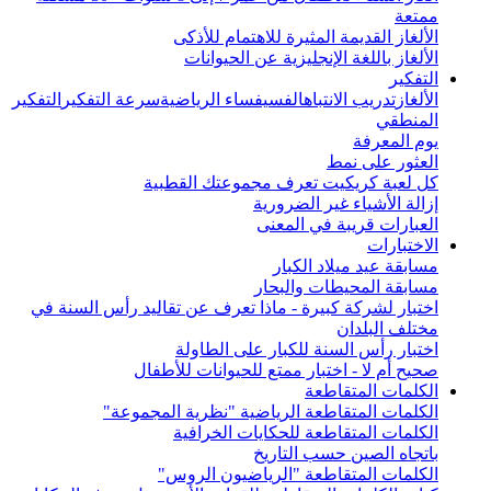
ممتعة
الألغاز القديمة المثيرة للاهتمام للأذكى
الألغاز باللغة الإنجليزية عن الحيوانات
التفكير
الألغاز
تدريب الانتباه
الفسيفساء الرياضية
سرعة التفكير
التفكير
المنطقي
يوم المعرفة
العثور على نمط
كل لعبة كريكيت تعرف مجموعتك القطبية
إزالة الأشياء غير الضرورية
العبارات قريبة في المعنى
الاختبارات
مسابقة عيد ميلاد الكبار
مسابقة المحيطات والبحار
اختبار لشركة كبيرة - ماذا تعرف عن تقاليد رأس السنة في
مختلف البلدان
اختبار رأس السنة للكبار على الطاولة
صحيح أم لا - اختبار ممتع للحيوانات للأطفال
الكلمات المتقاطعة
الكلمات المتقاطعة الرياضية "نظرية المجموعة"
الكلمات المتقاطعة للحكايات الخرافية
باتجاه الصين حسب التاريخ
الكلمات المتقاطعة "الرياضيون الروس"