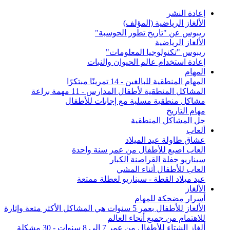
إعادة النشر
الألغاز الرياضية (المؤلف)
ريبوس عن "تاريخ تطور الحوسبة"
الألغاز الرياضية
ريبوس "تكنولوجيا المعلومات"
إعادة استخدام عالم الحيوان والنبات
المهام
المهام المنطقية للبالغين - 14 تمرينًا مبتكرًا
المشاكل المنطقية لأطفال المدارس - 11 مهمة براعة
مشاكل منطقية مسلية مع إجابات للأطفال
مهام التاريخ
حل المشاكل المنطقية
ألعاب
عشاق طاولة عيد الميلاد
العاب اصبع للأطفال من عمر سنة واحدة
سيناريو حفلة القراصنة الكبار
العاب للأطفال أثناء المشي
عيد ميلاد القطة - سيناريو لعطلة ممتعة
الألغاز
أسرار مضحكة للمهام
الألغاز للأطفال بعمر 5 سنوات هي المشاكل الأكثر متعة وإثارة
للاهتمام من جميع أنحاء العالم
ألغاز الشتاء للأطفال من عمر 7 إلى 8 سنوات - 30 مشكلة