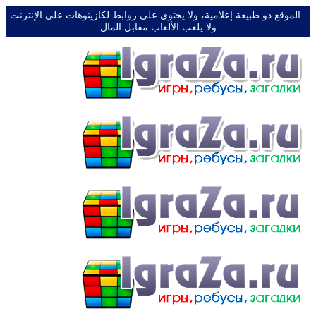
-️ الموقع ذو طبيعة إعلامية، ولا يحتوي على روابط لكازينوهات على الإنترنت
ولا يلعب الألعاب مقابل المال