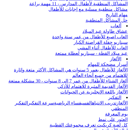
المشاكل المنطقية لأطفال المدارس - 11 مهمة براعة
مشاكل منطقية مسلية مع إجابات للأطفال
مهام التاريخ
حل المشاكل المنطقية
ألعاب
عشاق طاولة عيد الميلاد
العاب اصبع للأطفال من عمر سنة واحدة
سيناريو حفلة القراصنة الكبار
العاب للأطفال أثناء المشي
عيد ميلاد القطة - سيناريو لعطلة ممتعة
الألغاز
أسرار مضحكة للمهام
الألغاز للأطفال بعمر 5 سنوات هي المشاكل الأكثر متعة وإثارة
للاهتمام من جميع أنحاء العالم
ألغاز الشتاء للأطفال من عمر 7 إلى 8 سنوات - 30 مشكلة ممتعة
الألغاز القديمة المثيرة للاهتمام للأذكى
الألغاز باللغة الإنجليزية عن الحيوانات
التفكير
الألغاز
تدريب الانتباه
الفسيفساء الرياضية
سرعة التفكير
التفكير
المنطقي
يوم المعرفة
العثور على نمط
كل لعبة كريكيت تعرف مجموعتك القطبية