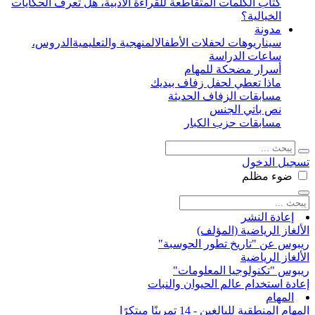
كتاب الكلمات المتقاطعة للقراءة الأدبية، هل تعرف الحكايات
الخيالية؟
مدونة
سيناريوهات لحفلات الأطفال
المنهجية والتعليمية
الدروس،
ساعات الدراسة
أسرار مضحكة للمهام
ماذا تعطي لحفل زفاف بيديك
مسابقات الزفاف الحديثة
نص باتي الجنس
مسابقات حزب الكبار
تسجيل الدخول
ضوء
مظلم
إعادة النشر
الألغاز الرياضية (المؤلف)
ريبوس عن "تاريخ تطور الحوسبة"
الألغاز الرياضية
ريبوس "تكنولوجيا المعلومات"
إعادة استخدام عالم الحيوان والنبات
المهام
المهام المنطقية للبالغين - 14 تمرينًا مبتكرًا