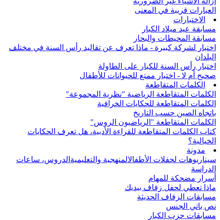
إزالة الأشياء غير الضرورية
العبارات قريبة في المعنى
الاختبارات
مسابقة عيد ميلاد الكبار
مسابقة المحيطات والبحار
اختبار لشركة كبيرة - ماذا تعرف عن تقاليد رأس السنة في مختلف
البلدان
اختبار رأس السنة للكبار على الطاولة
صحيح أم لا - اختبار ممتع للحيوانات للأطفال
الكلمات المتقاطعة
الكلمات المتقاطعة الرياضية "نظرية المجموعة"
الكلمات المتقاطعة للحكايات الخرافية
باتجاه الصين حسب التاريخ
الكلمات المتقاطعة "الرياضيون الروس"
كتاب الكلمات المتقاطعة للقراءة الأدبية، هل تعرف الحكايات
الخيالية؟
مدونة
سيناريوهات لحفلات الأطفال
المنهجية والتعليمية
الدروس، ساعات
الدراسة
أسرار مضحكة للمهام
ماذا تعطي لحفل زفاف بيديك
مسابقات الزفاف الحديثة
نص باتي الجنس
مسابقات حزب الكبار