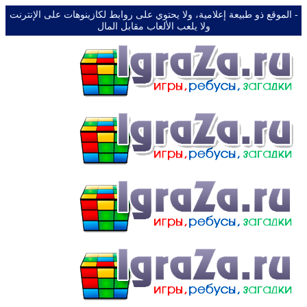
-️ الموقع ذو طبيعة إعلامية، ولا يحتوي على روابط لكازينوهات على الإنترنت
ولا يلعب الألعاب مقابل المال