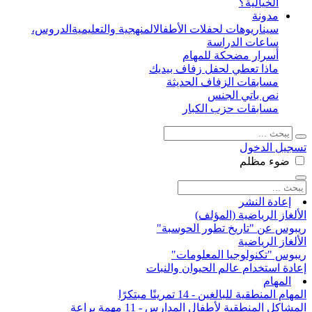
الخيالية؟
مدونة
سيناريوهات لحفلات الأطفال
المنهجية والتعليمية
الدروس،
ساعات الدراسة
أسرار مضحكة للمهام
ماذا تعطي لحفل زفاف بيديك
مسابقات الزفاف الحديثة
نص باتي الجنس
مسابقات حزب الكبار
تسجيل الدخول
ضوء
مظلم
إعادة النشر
الألغاز الرياضية (المؤلف)
ريبوس عن "تاريخ تطور الحوسبة"
الألغاز الرياضية
ريبوس "تكنولوجيا المعلومات"
إعادة استخدام عالم الحيوان والنبات
المهام
المهام المنطقية للبالغين - 14 تمرينًا مبتكرًا
المشاكل المنطقية لأطفال المدارس - 11 مهمة براعة