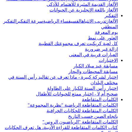
الألغاز القديمة المثيرة للاهتمام للأذكى
الألغاز باللغة الإنجليزية عن الحيوانات
التفكير
الألغاز
تدريب الانتباه
الفسيفساء الرياضية
سرعة التفكير
التفكير
المنطقي
يوم المعرفة
العثور على نمط
كل لعبة كريكيت تعرف مجموعتك القطبية
إزالة غير ضرورية
العبارات قريبة في المعنى
الاختبارات
مسابقة عيد ميلاد الكبار
مسابقة المحيطات والبحار
اختبار لشركة كبيرة - ماذا تعرف عن تقاليد رأس السنة في
مختلف البلدان
اختبار رأس السنة للكبار على الطاولة
صحيح أم لا - اختبار ممتع للحيوانات للأطفال
الكلمات المتقاطعة
الكلمات المتقاطعة الرياضية "نظرية المجموعة"
الكلمات المتقاطعة للحكايات الخرافية
باتجاه الصين حسب التاريخ
الكلمات المتقاطعة "الرياضيون الروس"
كتاب الكلمات المتقاطعة للقراءة الأدبية، هل تعرف الحكايات