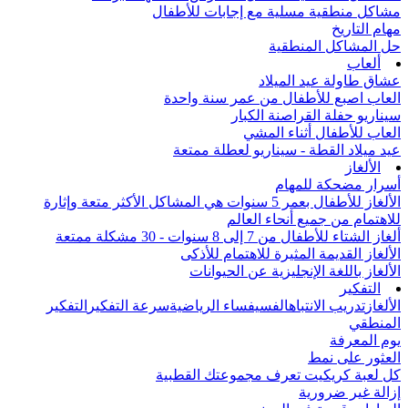
مشاكل منطقية مسلية مع إجابات للأطفال
مهام التاريخ
حل المشاكل المنطقية
ألعاب
عشاق طاولة عيد الميلاد
العاب اصبع للأطفال من عمر سنة واحدة
سيناريو حفلة القراصنة الكبار
العاب للأطفال أثناء المشي
عيد ميلاد القطة - سيناريو لعطلة ممتعة
الألغاز
أسرار مضحكة للمهام
الألغاز للأطفال بعمر 5 سنوات هي المشاكل الأكثر متعة وإثارة
للاهتمام من جميع أنحاء العالم
ألغاز الشتاء للأطفال من 7 إلى 8 سنوات - 30 مشكلة ممتعة
الألغاز القديمة المثيرة للاهتمام للأذكى
الألغاز باللغة الإنجليزية عن الحيوانات
التفكير
الألغاز
تدريب الانتباه
الفسيفساء الرياضية
سرعة التفكير
التفكير
المنطقي
يوم المعرفة
العثور على نمط
كل لعبة كريكيت تعرف مجموعتك القطبية
إزالة غير ضرورية