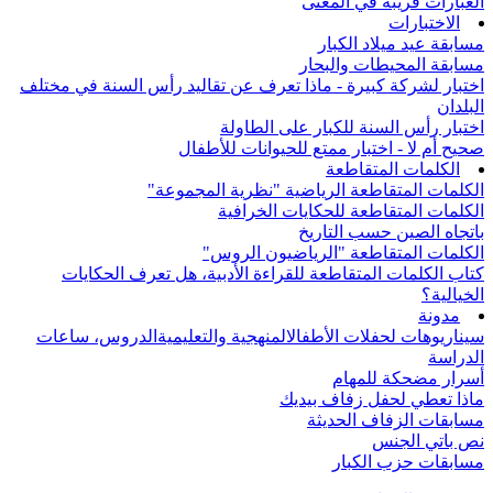
العبارات قريبة في المعنى
الاختبارات
مسابقة عيد ميلاد الكبار
مسابقة المحيطات والبحار
اختبار لشركة كبيرة - ماذا تعرف عن تقاليد رأس السنة في مختلف
البلدان
اختبار رأس السنة للكبار على الطاولة
صحيح أم لا - اختبار ممتع للحيوانات للأطفال
الكلمات المتقاطعة
الكلمات المتقاطعة الرياضية "نظرية المجموعة"
الكلمات المتقاطعة للحكايات الخرافية
باتجاه الصين حسب التاريخ
الكلمات المتقاطعة "الرياضيون الروس"
كتاب الكلمات المتقاطعة للقراءة الأدبية، هل تعرف الحكايات
الخيالية؟
مدونة
سيناريوهات لحفلات الأطفال
المنهجية والتعليمية
الدروس، ساعات
الدراسة
أسرار مضحكة للمهام
ماذا تعطي لحفل زفاف بيديك
مسابقات الزفاف الحديثة
نص باتي الجنس
مسابقات حزب الكبار