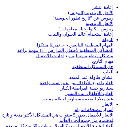
إعادة النشر
الألغاز الرياضية (المؤلف)
ريبوس عن "تاريخ تطور الحوسبة"
الألغاز الرياضية
ريبوس "تكنولوجيا المعلومات"
إعادة استخدام عالم الحيوان والنبات
المهام
المهام المنطقية للبالغين - 14 تمرينًا مبتكرًا
المشاكل المنطقية لأطفال المدارس - 11 مهمة براعة
مشاكل منطقية مسلية مع إجابات للأطفال
مهام التاريخ
حل المشاكل المنطقية
ألعاب
عشاق طاولة عيد الميلاد
العاب اصبع للأطفال من عمر سنة واحدة
سيناريو حفلة القراصنة الكبار
العاب للأطفال أثناء المشي
عيد ميلاد القطة - سيناريو لعطلة ممتعة
الألغاز
أسرار مضحكة للمهام
الألغاز للأطفال بعمر 5 سنوات هي المشاكل الأكثر متعة وإثارة
للاهتمام من جميع أنحاء العالم
ألغاز الشتاء للأطفال من 7 إلى 8 سنوات - 30 مشكلة ممتعة