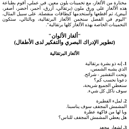
مختارة من الألغاز، مع تخمينات بلون معين. في عملي، أقوم بطباعة
هذه الألغاز على ورق ملون (برتقالي، أزرق، أحمر، أخضر، أصفر،
أبيض)، ثم أقطعها وأستخدمها كبطاقات منفصلة. على سبيل المثال،
"اليوم في الفصل سنخمن الألغاز البرتقالية، وبالتالي، ستكون
التخمينات الخاصة بهذه الألغاز كلها برتقالية".
"ألغاز الألوان"
(تطوير الإدراك البصري والتفكير لدى الأطفال)
الألغاز البرتقالية
1.
إنه ذو بشرة برتقالية
الذي يشبه الشمس،
وتحت التقشير - شرائح.
دعونا نحسب كم؟
سنعطي الجميع شريحة،
سوف نأكل كل شيء.
2.
لملء الفطيرة
المشمش المجفف سوف يناسبنا.
ويا لها من فاكهة عطرة
هل يعطي المشمش المجفف للناس؟
3.
لشعار مجعد