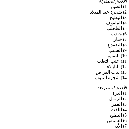
الألغاز الخضراء:
1) الصبار
2) شجرة عيد الميلاد
3) البطيخ
4) الملفوف
5) الطحلب
6) جندب
7) خيار
8) الضفدع
9) العشب
10) الصنوبر
11) عنب الثعلب
12) البازلاء
13) نبات القراص
14) شجرة التنوب
الألغاز الصفراء:
1) الذرة
2) الرمال
3) القمر
4) اللفت
5) البطيخ
6) الشمس
7) الأذن