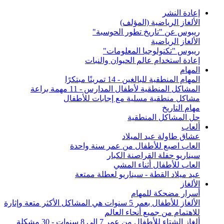
إعادة النشر
الألغاز الرياضية (المؤلف)
ريبوس عن "تاريخ تطور الحوسبة"
الألغاز الرياضية
ريبوس "تكنولوجيا المعلومات"
إعادة استخدام عالم الحيوان والنبات
المهام
المهام المنطقية للبالغين - 14 تمرينًا مبتكرًا
المشاكل المنطقية لأطفال المدارس - 11 مهمة براعة
مشاكل منطقية مسلية مع إجابات للأطفال
مهام التاريخ
حل المشاكل المنطقية
ألعاب
عشاق طاولة عيد الميلاد
العاب اصبع للأطفال من عمر سنة واحدة
سيناريو حفلة القراصنة الكبار
العاب للأطفال أثناء المشي
عيد ميلاد القطة - سيناريو لعطلة ممتعة
الألغاز
أسرار مضحكة للمهام
الألغاز للأطفال بعمر 5 سنوات هي المشاكل الأكثر متعة وإثارة
للاهتمام من جميع أنحاء العالم
ألغاز الشتاء للأطفال من عمر 7 إلى 8 سنوات - 30 مشكلة