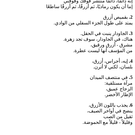
إنه دائمًا، دائمًا منتشر فوقك وفوقني
إما أن يكون رماديًا، ثم أزرقًا، ثم أزرقًا ساطعًا
2.
بقميص أزرق
يمتد على طول الجزء السفلي من الوادي.
3.
الجاودار ينبت في الحقل.
هناك، في الجاودار، سوف تجد زهرة.
مشرق - أزرق ورقيق،
من المؤسف أنها ليست عطرة.
4.
إيه، أجراس، أزرق،
بلسان، لكني لا أترن.
5.
في منتصف الميدان
مرآة مستلقية:
الزجاج عميق،
الإطار الأخضر.
6.
يجذب باللون الأزرق،
ينضج في أواخر الصيف،
ثقيل من الصب
وقليلاً - قليلاً مع الحموضة.