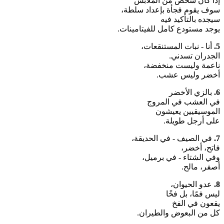
إذا كان شخص من الملابس
سوف يقوم فجأة بإعداد سلطة،
سيجده بالتأكيد فيه
يوجد مستودع كامل للفيتامينات.
5.
أنا - نبات المستنقعات،
الجدران تسدني.
ناعمة وليست منخفضة،
أخضر وليس عشب.
6.
بالزي الأخضر
في العشب في المروج
الموسيقيين يعيشون
على أرجل طويلة.
7.
في الصيف - في الحديقة،
فاتح، أخضر،
وفي الشتاء - في برميل،
أصفر، مالح.
8.
عدو الحيوان،
ليس فمًا، بل فخًا
يقعون في الفخ
كل من البعوض والطيران.