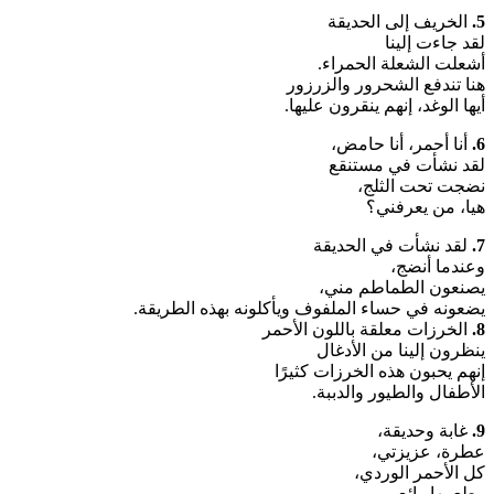
5.
الخريف إلى الحديقة
لقد جاءت إلينا
أشعلت الشعلة الحمراء.
هنا تندفع الشحرور والزرزور
أيها الوغد، إنهم ينقرون عليها.
6.
أنا أحمر، أنا حامض،
لقد نشأت في مستنقع
نضجت تحت الثلج،
هيا، من يعرفني؟
7.
لقد نشأت في الحديقة
وعندما أنضج،
يصنعون الطماطم مني،
يضعونه في حساء الملفوف ويأكلونه بهذه الطريقة.
8.
الخرزات معلقة باللون الأحمر
ينظرون إلينا من الأدغال
إنهم يحبون هذه الخرزات كثيرًا
الأطفال والطيور والدببة.
9.
غابة وحديقة،
عطرة، عزيزتي،
كل الأحمر الوردي،
وطعمها رائع.