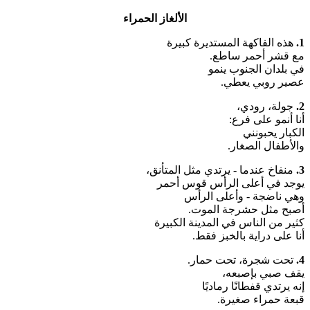
الألغاز الحمراء
1.
هذه الفاكهة المستديرة كبيرة
مع قشر أحمر ساطع.
في بلدان الجنوب ينمو
عصير روبي يعطي.
2.
جولة، رودي،
أنا أنمو على فرع:
الكبار يحبونني
والأطفال الصغار.
3.
منفاخ عندما - يرتدي مثل المتأنق،
يوجد في أعلى الرأس قوس أحمر
وهي ناضجة - وأعلى الرأس
أصبح مثل حشرجة الموت.
كثير من الناس في المدينة الكبيرة
أنا على دراية بالخبز فقط.
4.
تحت شجرة، تحت حمار.
يقف صبي بإصبعه،
إنه يرتدي قفطانًا رماديًا
قبعة حمراء صغيرة.