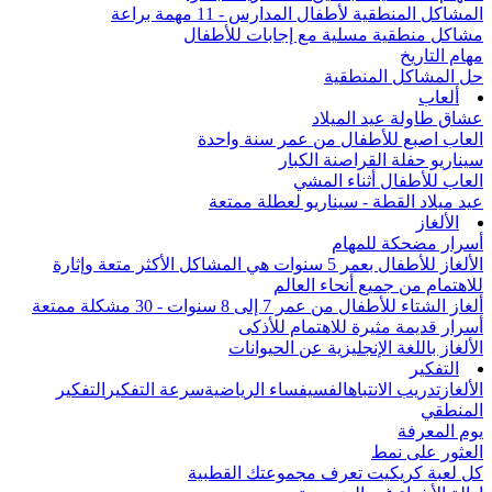
المشاكل المنطقية لأطفال المدارس - 11 مهمة براعة
مشاكل منطقية مسلية مع إجابات للأطفال
مهام التاريخ
حل المشاكل المنطقية
ألعاب
عشاق طاولة عيد الميلاد
العاب اصبع للأطفال من عمر سنة واحدة
سيناريو حفلة القراصنة الكبار
العاب للأطفال أثناء المشي
عيد ميلاد القطة - سيناريو لعطلة ممتعة
الألغاز
أسرار مضحكة للمهام
الألغاز للأطفال بعمر 5 سنوات هي المشاكل الأكثر متعة وإثارة
للاهتمام من جميع أنحاء العالم
ألغاز الشتاء للأطفال من عمر 7 إلى 8 سنوات - 30 مشكلة ممتعة
أسرار قديمة مثيرة للاهتمام للأذكى
الألغاز باللغة الإنجليزية عن الحيوانات
التفكير
الألغاز
تدريب الانتباه
الفسيفساء الرياضية
سرعة التفكير
التفكير
المنطقي
يوم المعرفة
العثور على نمط
كل لعبة كريكيت تعرف مجموعتك القطبية