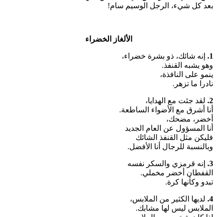
بعد كل شيء، الرجل الوسيم سام!
الألغاز الخضراء
1.
إنه شائك، ذو بشرة خضراء،
وهو يشبه القنفذ.
ينمو على النافذة،
نادرا ما تزهر.
2.
لقد جئت مع الهدايا،
أنا أشرق مع الأضواء الساطعة.
أخضر، مضحك،
أنا المسؤول عن العام الجديد
فليكن مثل القنفذ الشائك
وبالنسبة للرجال أنا الأفضل.
3.
إنه قرمزي والسكر نفسه
القفطان أخضر مخملي.
تبدو وكأنها كرة.
4.
لديها الكثير من الملابس،
الملابس ليس لها مشابك.