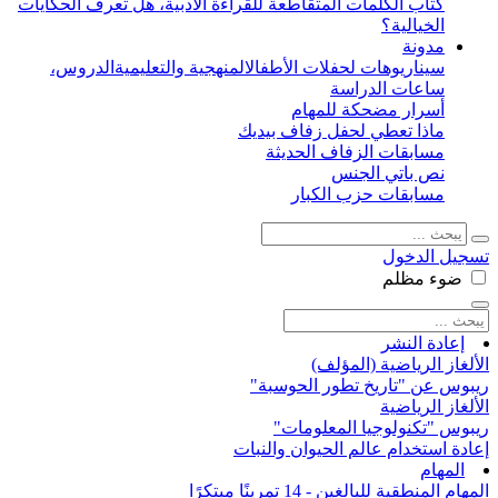
كتاب الكلمات المتقاطعة للقراءة الأدبية، هل تعرف الحكايات
الخيالية؟
مدونة
سيناريوهات لحفلات الأطفال
المنهجية والتعليمية
الدروس،
ساعات الدراسة
أسرار مضحكة للمهام
ماذا تعطي لحفل زفاف بيديك
مسابقات الزفاف الحديثة
نص باتي الجنس
مسابقات حزب الكبار
تسجيل الدخول
ضوء
مظلم
إعادة النشر
الألغاز الرياضية (المؤلف)
ريبوس عن "تاريخ تطور الحوسبة"
الألغاز الرياضية
ريبوس "تكنولوجيا المعلومات"
إعادة استخدام عالم الحيوان والنبات
المهام
المهام المنطقية للبالغين - 14 تمرينًا مبتكرًا