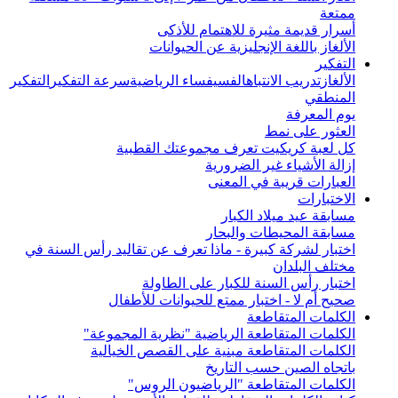
ممتعة
أسرار قديمة مثيرة للاهتمام للأذكى
الألغاز باللغة الإنجليزية عن الحيوانات
التفكير
الألغاز
تدريب الانتباه
الفسيفساء الرياضية
سرعة التفكير
التفكير
المنطقي
يوم المعرفة
العثور على نمط
كل لعبة كريكيت تعرف مجموعتك القطبية
إزالة الأشياء غير الضرورية
العبارات قريبة في المعنى
الاختبارات
مسابقة عيد ميلاد الكبار
مسابقة المحيطات والبحار
اختبار لشركة كبيرة - ماذا تعرف عن تقاليد رأس السنة في
مختلف البلدان
اختبار رأس السنة للكبار على الطاولة
صحيح أم لا - اختبار ممتع للحيوانات للأطفال
الكلمات المتقاطعة
الكلمات المتقاطعة الرياضية "نظرية المجموعة"
الكلمات المتقاطعة مبنية على القصص الخيالية
باتجاه الصين حسب التاريخ
الكلمات المتقاطعة "الرياضيون الروس"