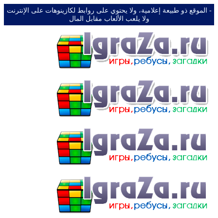
-️ الموقع ذو طبيعة إعلامية، ولا يحتوي على روابط لكازينوهات على الإنترنت
ولا يلعب الألعاب مقابل المال