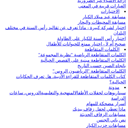
إزالة الأشياء غير الضرورية
العبارات قريبة في المعنى
الاختبارات
مسابقة عيد ميلاد الكبار
مسابقة المحيطات والبحار
اختبار لشركة كبيرة - ماذا تعرف عن تقاليد رأس السنة في مختلف
البلدان
اختبار رأس السنة للكبار على الطاولة
صحيح أم لا - اختبار ممتع للحيوانات للأطفال
الكلمات المتقاطعة
الكلمات المتقاطعة الرياضية "نظرية المجموعة"
الكلمات المتقاطعة مبنية على القصص الخيالية
باتجاه الصين حسب التاريخ
الكلمات المتقاطعة "الرياضيون الروس"
كتاب الكلمات المتقاطعة للقراءة الأدبية، هل تعرف الحكايات
الخيالية؟
مدونة
سيناريوهات لحفلات الأطفال
المنهجية والتعليمية
الدروس، ساعات
الدراسة
أسرار مضحكة للمهام
ماذا تعطي لحفل زفاف بيديك
مسابقات الزفاف الحديثة
نص باتي الجنس
مسابقات حزب الكبار